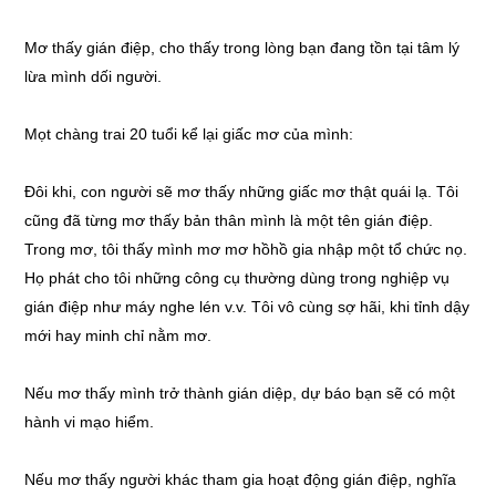
Mơ thấy gián điệp, cho thấy trong lòng bạn đang tồn tại tâm lý
lừa mình dối người.
Mọt chàng trai 20 tuổi kể lại giấc mơ của mình:
Đôi khi, con người sẽ mơ thấy những giấc mơ thật quái lạ. Tôi
cũng đã từng mơ thấy bản thân mình là một tên gián điệp.
Trong mơ, tôi thấy mình mơ mơ hồhồ gia nhập một tổ chức nọ.
Họ phát cho tôi những công cụ thường dùng trong nghiệp vụ
gián điệp như máy nghe lén v.v. Tôi vô cùng sợ hãi, khi tỉnh dậy
mới hay minh chỉ nằm mơ.
Nếu mơ thấy mình trở thành gián diệp, dự báo bạn sẽ có một
hành vi mạo hiểm.
Nếu mơ thấy người khác tham gia hoạt động gián điệp, nghĩa