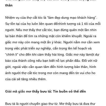
thân
Nhiệm vụ của thợ cắt tóc là “làm đẹp dung mạo khách hàng”.
Sự tồn tại của họ luôn liên quan đếnhình tượng cá 1 tôi của mỗi
người. Nếu mơ thấy thơ cắt tóc, bạn đừng quên một lần nhìn
lại bản thân để tìm ra những mặt còn khiếm khuyết. Ngoài ra
giấc mơ này còn mang một ẩn ý khác. Người nằm mơ cần xem
trọng việc phát triển sự nghiệp, cẩn trọng lên kế hoạch và
“chỉnh lí” cho đến khi cảm thấy hài lòng. Giấc mơ này làmột dự
báo của thành công nếu bạn biết nỗ lực phấn đấu. Đối với nữ
giới, ngoài việc cần quan tâm đến hình tượng bản thân, hình
ảnh người thợ cắt tóc trong mơ còn mang đến tin vui cho ho
của cải sẽ tăng nhiều thêm.
Giải mã giấc mơ
thấy bưu tá: Tin buồn có thể đến
Bưu tá là người chuyển giao thư từ. Mơ thấy bưu tá đưa thư