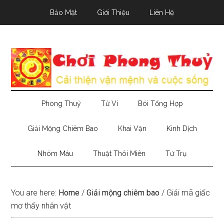
Skip
Skip
Skip
Bảo Mật
Giới Thiệu
Liên Hệ
to
to
to
main
secondary
primary
content
menu
sidebar
Phong Thuỷ
Tử Vi
Bói Tổng Hợp
Giải Mộng Chiêm Bao
Khai Vận
Kinh Dịch
Nhóm Máu
Thuật Thôi Miên
Tứ Trụ
You are here:
Home
/
Giải mộng chiêm bao
/
Giải mã giấc
mơ thấy nhân vật