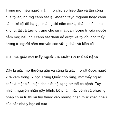
Trong mơ, nếu người nằm mơ chịu sự hiếp đáp và tấn công
của tội ác, nhưng cảnh sát lại khoanh tayđứngnhìn hoặc cảnh
sát bị kẻ tội đồ hạ gục mà người nằm mơ lại thản nhiên như
không, tất cả tượng trưng cho sự mất dần lương tri của người
nằm mơ; nếu như cảnh sát đánh đổ được kẻ tội đồ, cho thấy
lương tri người nằm mơ vẫn còn vững chắc và kiên cố.
Giải mã giấc mơ
thấy người đã chết: Cơ thể có bệnh
Đây là giấc mơ thường gặp và cũng là giấc mơ rất được người
xưa xem trọng. Y học Trung Quốc cho rằng, mơ thấy người
chết là một biểu hiện cho biết nội tạng cơ thể có bệnh. Tuy
nhiên, nguyên nhân gây bệnh, bộ phận mắc bệnh và phương
pháp chữa trị thì lai tùy thuộc vào những nhận thức khác nhau
của các nhà y học cổ xưa.