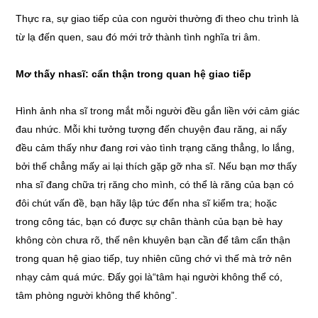
Thực ra, sự giao tiếp của con người thường đi theo chu trình là
từ lạ đến quen, sau đó mới trở thành tình nghĩa tri âm.
Mơ thấy nhasĩ: cẩn thận trong quan hệ giao tiếp
Hình ảnh nha sĩ trong mắt mỗi người đều gắn liền với cảm giác
đau nhức. Mỗi khi tưởng tượng đến chuyện đau răng, ai nấy
đều cảm thấy như đang rơi vào tình trạng căng thẳng, lo lắng,
bởi thế chẳng mấy ai lại thích gặp gỡ nha sĩ. Nếu bạn mơ thấy
nha sĩ đang chữa trị răng cho mình, có thể là răng của bạn có
đôi chút vấn đề, bạn hãy lập tức đến nha sĩ kiểm tra; hoặc
trong công tác, bạn có được sự chân thành của bạn bè hay
không còn chưa rõ, thế nên khuyên bạn cần để tâm cẩn thận
trong quan hệ giao tiếp, tuy nhiên cũng chớ vì thế mà trở nên
nhạy cảm quá mức. Đấy gọi là“tâm hại người không thể có,
tâm phòng người không thể không”.