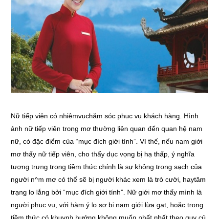
Nữ tiếp viên có nhiệmvụchăm sóc phục vụ khách hàng. Hình
ảnh nữ tiếp viên trong mơ thường liên quan đến quan hệ nam
nữ, có đặc điểm của “mục đích giới tính”. Vì thế, nếu nam giới
mơ thấy nữ tiếp viên, cho thấy dục vọng bị hạ thấp, ý nghĩa
tượng trưng trong tiềm thức chính là sự không trong sạch của
người n^m mơ có thể sẽ bị người khác xem là trò cười, haytâm
trạng lo lắng bởi “mục đích giới tính”. Nữ giới mơ thấy mình là
người phục vụ, với hàm ý lo sợ bị nam giới lừa gạt, hoặc trong
tiềm thức có khuynh hướng không muốn nhất nhất theo quy củ,