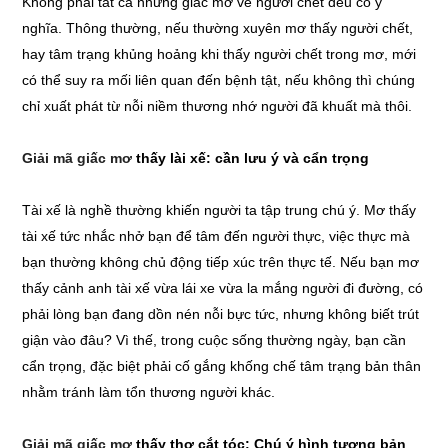
Không phải tất cả những giấc mơ về người chết đều có ý
nghĩa. Thông thường, nếu thường xuyên mơ thấy người chết,
hay tâm trạng khủng hoảng khi thấy người chết trong mơ, mới
có thể suy ra mối liên quan đến bệnh tật, nếu không thì chúng
chỉ xuất phát từ nỗi niềm thương nhớ người đã khuất mà thôi.
Giải mã giấc mơ
thấy lài xế: cần lưu ý và cẩn trọng
Tài xế là nghề thường khiến người ta tập trung chú ý. Mơ thấy
tài xế tức nhắc nhở bạn để tâm đến người thực, việc thực mà
bạn thường không chủ động tiếp xúc trên thực tế. Nếu bạn mơ
thấy cảnh anh tài xế vừa lái xe vừa la mắng người đi đường, có
phải lòng bạn đang dồn nén nỗi bực tức, nhưng không biết trút
giận vào đâu? Vì thế, trong cuộc sống thường ngày, bạn cần
cẩn trọng, đặc biệt phải cố gắng khống chế tâm trạng bản thân
nhằm tránh làm tổn thương người khác.
Giải mã giấc mơ
thấy thợ cắt tóc: Chú ý hình tượng bản