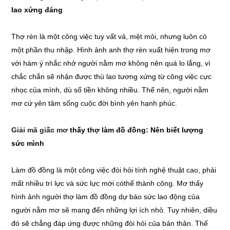
lao xứng đáng
Thợ rèn là một công việc tuy vất vả, mệt mỏi, nhưng luôn có
một phần thu nhập. Hình ảnh anh thợ rèn xuất hiện trong mơ
với hàm ý nhắc nhở người nằm mơ không nên quá lo lắng, vì
chắc chắn sẽ nhận được thù lao tương xứng từ công việc cực
nhọc của mình, dù số tiền không nhiều. Thế nên, người nằm
mơ cứ yên tâm sống cuộc đời bình yên hạnh phúc.
Giải mã giấc mơ
thấy thợ làm đồ đồng: Nên biết lượng
sức mình
Làm đồ đồng là một công việc đòi hỏi tính nghệ thuật cao, phải
mất nhiều trí lực và sức lực mới cóthể thành công. Mơ thấy
hình ảnh người thợ làm đồ đồng dự báo sức lao động của
người nằm mơ sẽ mang đến những lợi ích nhỏ. Tuy nhiên, diều
đó sẽ chẳng đáp ứng được những đòi hỏi của bản thân. Thế