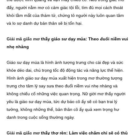
đấy, người nằm mơ có cảm giác tội lỗi, tìm đủ mọi cách thoát
khỏi tầm mắt của thám tử, chứng tỏ người này luôn quan tâm
và lo sợ danh dự bản thân sẽ bị tổn hại.
Giải mã giấc mơ
thấy giáo sư dạy múa: Theo đuổi niềm vui
nhẹ nhàng
Giáo sư dạy múa là hình ảnh tượng trưng cho cái đẹp và sức
khỏe dẻo dai, chú trọng tốc độ động tác và năng lực thể hiện.
Hình ảnh giáo sư dạy múa xuất hiện trong mơ thường tượng
trưng cho tâm lý say sưa theo đuổi niềm vui nhẹ nhàng và
không chiếu cố những việc quan trọng. Nữ giới mơ thấy người
yêu là giáo sư dạy múa, tức dự báo cô ấy sẽ có bạn trai lý
tưởng, không những thế, bản thân cô ấy quá xem trọng hư
danh trong cuộc sống thường ngày.
Giải mã giấc mơ
thấy thợ rèn: Làm việc chăm chỉ sẽ có thù