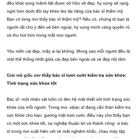
đều khát vọng mãnh liệt được sở hữu vẻ đẹp, hy vọng sẽ rạng
ngời hơn dưới đôi tay khéo léo tài năng của bác sĩ thẩm mỹ.
Bạn có từng mơ thấy bác sĩ thẩm mỹ? Nếu có, chứng tỏ bạn là
người rất chú ý đến vẻ bên ngoài, hy vọng mình càng quyến rũ
và thu hút hơn trong mắt mọi người.
Yêu mến cái đẹp, mấy ai lại không. Mong sao mỗi người đều là
một thể thống nhất giữa cái đẹp bên ngoài và vẻ đẹp nội tâm.
Giải mã giấc mơ
thấy bác sĩ tươi cười kiểm tra sức khỏe:
Tình trạng sức khỏe tốt
Bác sĩ- một nhân vật luồn có liên hệ mật thiết với tình trạng sức
khỏe của mỗi người. Trong mơ, vịbác sĩ đang cẩn thận kiểm tra
sức khỏe cho bạn, gương mặt tươi cười, điều này cho thấy bạn
có một sức khỏe tốt, sự nghiệp thuận lợi và thành công- vị bác
sĩ trong mơ xuất hiện với vẻ mặt nghiêm khắc, chau mày tập