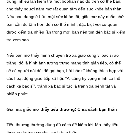
trung, nhiều lần kiểm tra một bộphận nào đó trên cơ thể bạn,
cho thấy người nằm mơ rất quan tâm đến sức khỏe bản thân.
Nếu bạn đangsở hữu một sức khỏe tốt, giấc mơ này nhắc nhở
bạn cần để tâm hơn đến cơ thể mình, đặc biệt với cơ quan
được kiểm tra nhiều lần trong mơ, bạn nên tìm đến bác sĩ kiểm
tra xem sao.
Nếu bạn mơ thấy mình chuyện trò xã giao cùng vị bác sĩ áo
trắng, đó là hình ảnh tượng trưng mang tính gián tiếp, có thể
sẽ có người nói dối để gạt bạn, bởi bác sĩ không thích hợp với
các hoạt động giao tiếp xã hội. “Ai cũng hy vọng mình có thể
cách xa bác sĩ”, tránh xa bác sĩ tức là tránh xa bệnh tật và
phiền phức.
Giải mã giấc mơ
thấy tiểu thương: Chia cách bạn thân
Tiểu thương thường dùng đủ cách để kiếm lời. Mơ thấy tiểu
thương dự báo sự chia cách bạn thân.