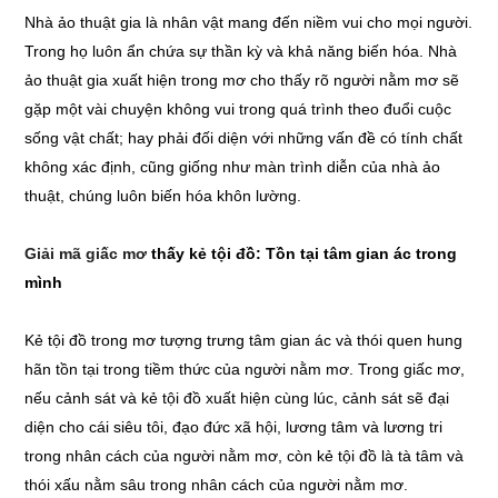
Nhà ảo thuật gia là nhân vật mang đến niềm vui cho mọi người.
Trong họ luôn ẩn chứa sự thần kỳ và khả năng biến hóa. Nhà
ảo thuật gia xuất hiện trong mơ cho thấy rõ người nằm mơ sẽ
gặp một vài chuyện không vui trong quá trình theo đuổi cuộc
sống vật chất; hay phải đối diện với những vấn đề có tính chất
không xác định, cũng giống như màn trình diễn của nhà ảo
thuật, chúng luôn biến hóa khôn lường.
Giải mã giấc mơ
thấy kẻ tội đồ: Tồn tại tâm gian ác trong
mình
Kẻ tội đồ trong mơ tượng trưng tâm gian ác và thói quen hung
hãn tồn tại trong tiềm thức của người nằm mơ. Trong giấc mơ,
nếu cảnh sát và kẻ tội đồ xuất hiện cùng lúc, cảnh sát sẽ đại
diện cho cái siêu tôi, đạo đức xã hội, lương tâm và lương tri
trong nhân cách của người nằm mơ, còn kẻ tội đồ là tà tâm và
thói xấu nằm sâu trong nhân cách của người nằm mơ.