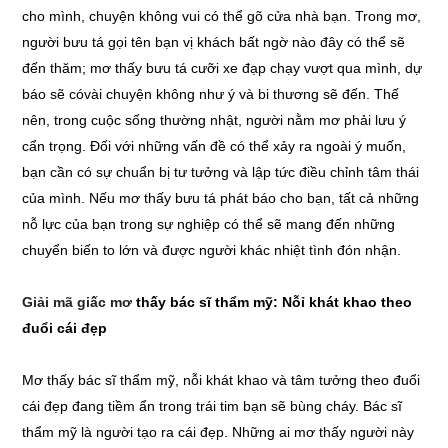
cho mình, chuyện không vui có thể gõ cửa nhà bạn. Trong mơ,
người bưu tá gọi tên bạn vị khách bất ngờ nào đây có thể sẽ
đến thăm; mơ thấy bưu tá cưỡi xe đạp chạy vượt qua mình, dự
báo sẽ cóvài chuyện không như ý và bi thương sẽ đến. Thế
nên, trong cuộc sống thường nhật, người nằm mơ phải lưu ý
cẩn trọng. Đối với những vấn đề có thể xảy ra ngoài ý muốn,
bạn cần có sự chuẩn bị tư tưởng và lập tức điều chỉnh tâm thái
của mình. Nếu mơ thấy bưu tá phát báo cho bạn, tất cả những
nỗ lực của bạn trong sự nghiệp có thể sẽ mang đến những
chuyển biến to lớn và được người khác nhiệt tình đón nhận.
Giải mã giấc mơ
thấy bác sĩ thẩm mỹ: Nỗỉ khát khao theo
đuổi cái đẹp
Mơ thấy bác sĩ thẩm mỹ, nỗi khát khao và tâm tưởng theo đuổi
cái đẹp đang tiềm ẩn trong trái tim bạn sẽ bùng cháy. Bác sĩ
thẩm mỹ là người tạo ra cái đẹp. Những ai mơ thấy người này