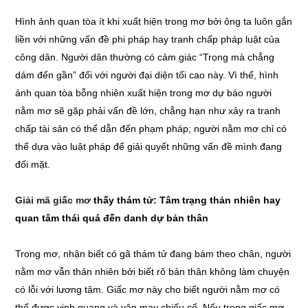
Hình ảnh quan tòa ít khi xuất hiện trong mơ bởi ông ta luôn gắn
liền với những vấn đề phi pháp hay tranh chấp pháp luật của
công dân. Người dân thường có cảm giác “Trọng mà chẳng
dám đến gần” đối với người đại diện tối cao này. Vì thế, hình
ảnh quan tòa bỗng nhiên xuất hiện trong mơ dự báo người
nằm mơ sẽ gặp phải vấn đề lớn, chẳng hạn như xảy ra tranh
chấp tài sản có thể dẫn đến phạm pháp; người nằm mơ chỉ có
thể dựa vào luật pháp để giải quyết những vấn đề mình đang
đối mặt.
Giải mã giấc mơ
thấy thám tử: Tâm trạng thản nhiên hay
quan tâm thái quá đến danh dự bản thân
Trong mơ, nhận biết có gã thám tử đang bám theo chân, người
nằm mơ vẫn thản nhiên bởi biết rõ bản thân không làm chuyện
có lỗi với lương tâm. Giấc mơ này cho biết người nằm mơ có
thể được vinh quang và vận may chiếu cố. Nếu trong giấc mơ