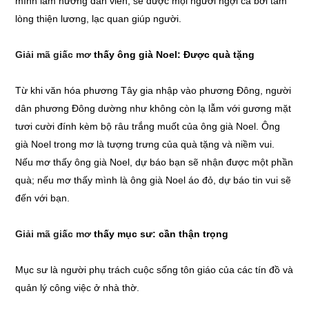
mình làm hướng dẫn viên, sẽ được mọi người ngợi ca bởi tấm
lòng thiện lương, lạc quan giúp người.
Giải mã giấc mơ
thấy ông già Noel: Được quà tặng
Từ khi văn hóa phương Tây gia nhập vào phương Đông, người
dân phương Đông dường như không còn lạ lẫm với gương mặt
tươi cười đính kèm bộ râu trắng muốt của ông già Noel. Ông
già Noel trong mơ là tượng trưng của quà tặng và niềm vui.
Nếu mơ thấy ông già Noel, dự báo bạn sẽ nhận được một phần
quà; nếu mơ thấy mình là ông già Noel áo đỏ, dự báo tin vui sẽ
đến với bạn.
Giải mã giấc mơ
thấy mục sư: cần thận trọng
Mục sư là người phụ trách cuộc sống tôn giáo của các tín đồ và
quản lý công việc ở nhà thờ.