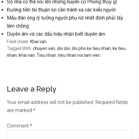
Số nhà có thể nói lên những huyền cơ Phong thủy gì
Đường tiền tài thuận lợi cần tránh xa các kiểu người
Mẫu đàn ông lý tưởng người phụ nữ nhất định phải lấy
làm chồng
Duyên âm và các dấu hiệu nhận biết duyên âm
Filed Under:
Khai vận
Tagged With:
chuyen van
,
doi doi
,
doi pho ke tieu nhan
,
ke tieu
nhan
,
khai van
,
Tieu nhan
,
tieu nhan noi lam viec
Reader
Leave a Reply
Interactions
Your email address will not be published.
Required fields
are marked
*
Comment
*