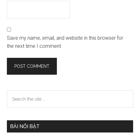
Save my name, email, and website in this browser for
the next time I comment.
Primary
Search
the
Sidebar
site
...
BÀI NỔI BẬT