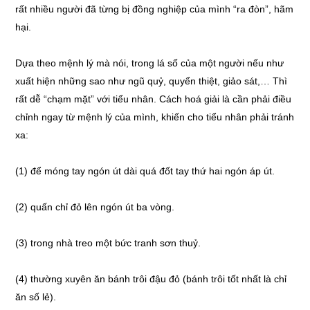
rất nhiều người đã từng bị đồng nghiệp của mình “ra đòn”, hãm
hại.
Dựa theo mệnh lý mà nói, trong lá số của một người nếu như
xuất hiện những sao như ngũ quỷ, quyển thiệt, giảo sát,… Thì
rất dễ “chạm mặt” với tiểu nhân. Cách hoá giải là cần phải điều
chỉnh ngay từ mệnh lý của mình, khiến cho tiểu nhân phải tránh
xa:
(1) để móng tay ngón út dài quá đốt tay thứ hai ngón áp út.
(2) quấn chỉ đỏ lên ngón út ba vòng.
(3) trong nhà treo một bức tranh sơn thuỷ.
(4) thường xuyên ăn bánh trôi đậu đỏ (bánh trôi tốt nhất là chỉ
ăn số lẻ).