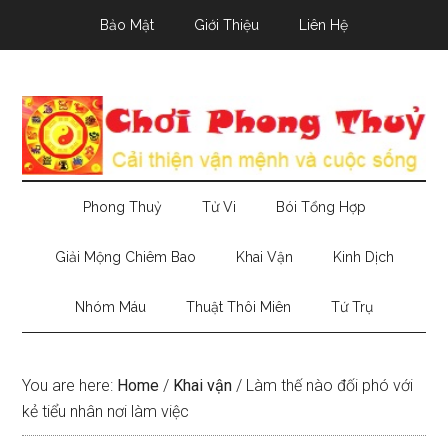
Skip
Skip
Skip
Bảo Mật
Giới Thiệu
Liên Hệ
to
to
to
main
secondary
primary
content
menu
sidebar
Phong Thuỷ
Tử Vi
Bói Tổng Hợp
Giải Mộng Chiêm Bao
Khai Vận
Kinh Dịch
Nhóm Máu
Thuật Thôi Miên
Tứ Trụ
You are here:
Home
/
Khai vận
/
Làm thế nào đối phó với
kẻ tiểu nhân nơi làm việc