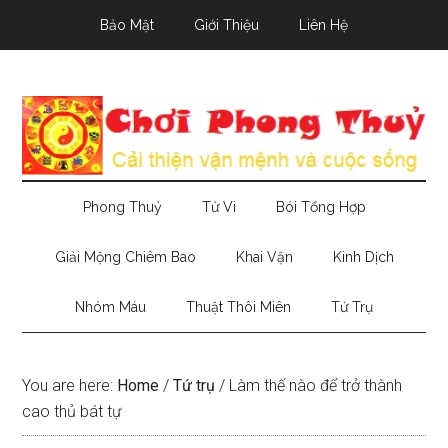
Skip
Skip
Skip
Bảo Mật
Giới Thiệu
Liên Hệ
to
to
to
main
secondary
primary
content
menu
sidebar
Phong Thuỷ
Tử Vi
Bói Tổng Hợp
Giải Mộng Chiêm Bao
Khai Vận
Kinh Dịch
Nhóm Máu
Thuật Thôi Miên
Tứ Trụ
You are here:
Home
/
Tứ trụ
/
Làm thế nào để trở thành
cao thủ bát tự