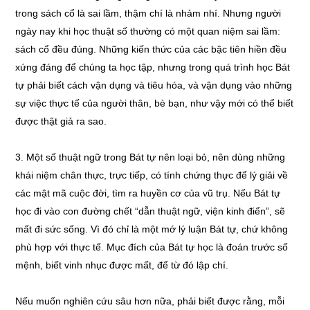
trong sách cổ là sai lầm, thậm chí là nhảm nhí. Nhưng người
ngày nay khi học thuật số thường có một quan niệm sai lầm:
sách cổ đều đúng. Những kiến thức của các bậc tiên hiền đều
xứng đáng để chúng ta học tập, nhưng trong quá trình học Bát
tự phải biết cách vận dụng và tiêu hóa, và vận dụng vào những
sự việc thực tế của người thân, bè bạn, như vậy mới có thể biết
được thật giả ra sao.
3. Một số thuật ngữ trong Bát tự nên loại bỏ, nên dùng những
khái niệm chân thực, trực tiếp, có tính chứng thực để lý giải về
các mật mã cuộc đời, tìm ra huyền cơ của vũ trụ. Nếu Bát tự
học đi vào con đường chết “dẫn thuật ngữ, viện kinh điển”, sẽ
mất đi sức sống. Vì đó chỉ là một mớ lý luận Bát tự, chứ không
phù hợp với thực tế. Mục đích của Bát tự học là đoán trước số
mệnh, biết vinh nhục được mất, để từ đó lập chí.
Nếu muốn nghiên cứu sâu hơn nữa, phải biết được rằng, mỗi