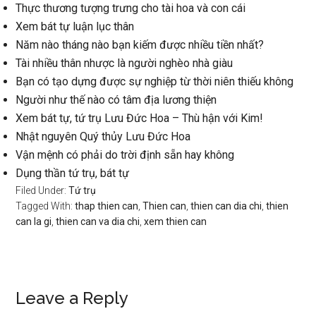
Thực thương tượng trưng cho tài hoa và con cái
Xem bát tự luận lục thân
Năm nào tháng nào bạn kiếm được nhiều tiền nhất?
Tài nhiều thân nhược là người nghèo nhà giàu
Bạn có tạo dựng được sự nghiệp từ thời niên thiếu không
Người như thế nào có tâm địa lương thiện
Xem bát tự, tứ trụ Lưu Đức Hoa – Thù hận với Kim!
Nhật nguyên Quý thủy Lưu Đức Hoa
Vận mệnh có phải do trời định sẵn hay không
Dụng thần tứ trụ, bát tự
Filed Under:
Tứ trụ
Tagged With:
thap thien can
,
Thien can
,
thien can dia chi
,
thien
can la gi
,
thien can va dia chi
,
xem thien can
Reader
Leave a Reply