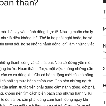
 bản thân?
T
M
ọ mới bắt tay vào hành động thực tế. Nhưng muốn cho lý
ư là điều không thể. Thế là họ phải nghi hoặc, họ sẽ
tin tuyệt đối, họ sẽ không hành động, chỉ làm những việc
N
n
những thành công và cả thất bại. Nếu cứ đứng yên một
X
động trước. Hoàn thành được một việc không những cần
mà cần có cả dũng khí. Chỉ có hành động mới có khả năng
i có những thực hành chính xác. Cho nên những người
H
của mình, trước tiên phải dũng cảm hành động, đột phá
ạng, không nên tìm cách biện bạch cho những hành vi lùi
ế để trả lời, cần phải dũng cảm hành động ngay khi
T
 hành động một cách thực sự và giành được sức mạnh