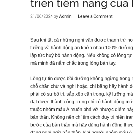
triển tiềm năng của
21/06/2024
by
Admin
Leave a Comment
Sau khi tất cả những nghi vấn được thanh trừ h
tưởng và hành động ăn khớp nhau 100% dường nh
lập tức huỷ bỏ hành động. Nếu không có lòng tự 
mà mình đã nắm chắc trong lòng bàn tay.
Lòng tự tin được bồi dưỡng không ngừng trong 
chỗ chần chừ và nghi hoặc, chi bằng hãy hành 
phải có sự bố trí, sắp xếp cẩn trọng, kỹ lưỡng 
đạt được thành công, cũng chỉ có hành động mớ
thuộc nhóm máu A muốn phá vỡ nhược điểm này 
bản thân. Không nên chỉ tìm cách duy trì hiện tr
bước của bản thân mà hãy dùng hành động thực t
đang nghi ngờ bản thân. Khi người nhóm máu A