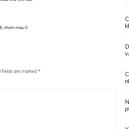
C
k
B
,
nhom mau O
D
v
 fields are marked
*
C
n
N
p