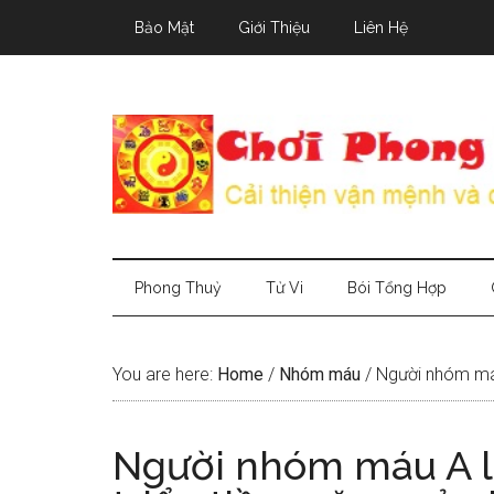
Skip
Skip
Skip
Bảo Mật
Giới Thiệu
Liên Hệ
to
to
to
main
secondary
primary
content
menu
sidebar
Phong Thuỷ
Tử Vi
Bói Tổng Hợp
You are here:
Home
/
Nhóm máu
/
Người nhóm máu 
Người nhóm máu A l