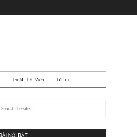
Thuật Thôi Miên
Tứ Trụ
Primary
earch
e
Sidebar
te
BÀI NỔI BẬT