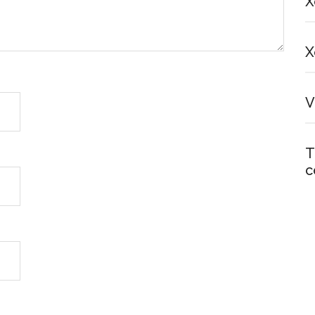
X
X
V
T
c