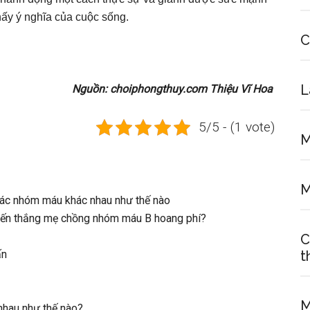
thấy ý nghĩa của cuộc sống.
C
L
Nguồn: choiphongthuy.com Thiệu Vĩ Hoa
5/5 - (1 vote)
M
M
ác nhóm máu khác nhau như thế nào
hiến thắng mẹ chồng nhóm máu B hoang phí?
C
ấn
t
M
nhau như thế nào?