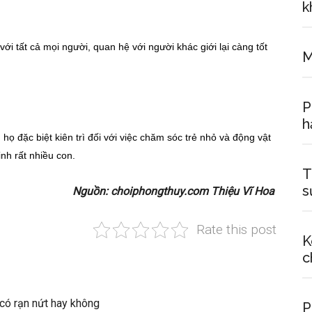
k
 tất cả mọi người, quan hệ với người khác giới lại càng tốt
M
P
h
họ đặc biệt kiên trì đối với việc chăm sóc trẻ nhỏ và động vật
inh rất nhiều con.
T
s
Nguồn: choiphongthuy.com Thiệu Vĩ Hoa
Rate this post
K
c
có rạn nứt hay không
P