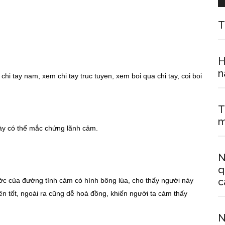
T
H
n
T
m
ày có thể mắc chứng lãnh cảm.
N
q
c
ớc của đường tình cảm có hình bông lúa, cho thấy người này
yên tốt, ngoài ra cũng dễ hoà đồng, khiến người ta cảm thấy
N