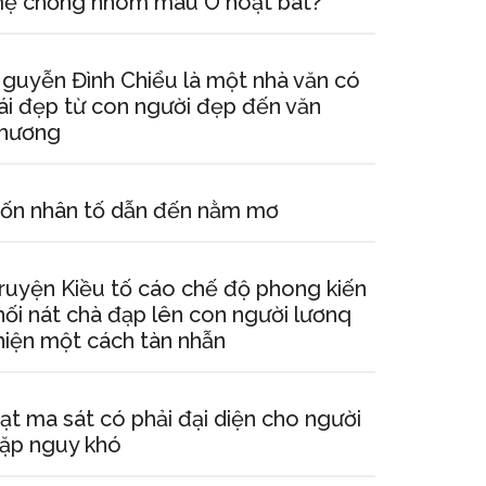
ẹ chồng nhóm máu O hoạt bát?
guyễn Đình Chiểu là một nhà văn có
ái đẹp từ con người đẹp đến văn
hương
ốn nhân tố dẫn đến nằm mơ
ruyện Kiều tố cáo chế độ phong kiến
hối nát chà đạp lên con người lươnq
hiện một cách tàn nhẫn
ạt ma sát có phải đại diện cho người
ặp nguy khó