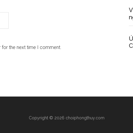
V
n
Ứ
C
 for the next time I comment.
Copyright © 2026 choiphongthuy.com