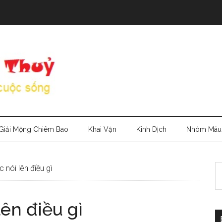
Giải Mộng Chiêm Bao
Khai Vận
Kinh Dịch
Nhóm Máu
S
 nói lên điều gì
th
si
ên điều gì
...