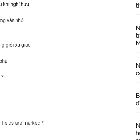
 khi nghỉ hưu
t
ờng vân nhỏ
N
t
M
g giỏi xã giao
 phụ
N
c
 vi
B
đ
 fields are marked
*
N
h