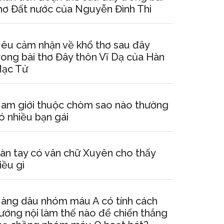
hơ Đất nước của Nguyễn Đình Thi
êu cảm nhận về khổ thơ sau đây
rong bài thơ Đây thôn Vĩ Dạ của Hàn
ạc Tử
am giới thuộc chòm sao nào thường
ó nhiều bạn gái
àn tay có vân chữ Xuyên cho thấy
iều gì
àng dâu nhóm máu A có tính cách
ướng nội làm thế nào để chiến thắng