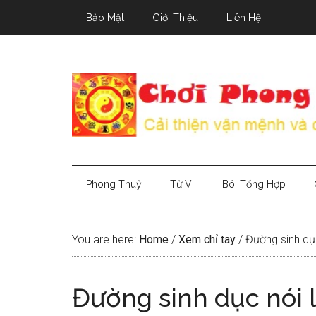
Skip
Skip
Skip
Bảo Mật
Giới Thiệu
Liên Hệ
to
to
to
main
secondary
primary
content
menu
sidebar
Phong Thuỷ
Tử Vi
Bói Tổng Hợp
You are here:
Home
/
Xem chỉ tay
/
Đường sinh dục
Đường sinh dục nói l