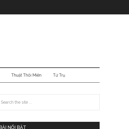
Thuật Thôi Miên
Tứ Trụ
Primary
earch
e
Sidebar
te
BÀI NỔI BẬT