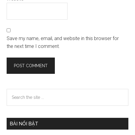
Save my name, email, and website in this browser for
the next time I comment.
Primary
Search
the
Sidebar
site
...
BÀI NỔI BẬT