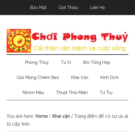
Skip
Skip
Skip
Bảo Mật
Giới Thiệu
Liên Hệ
to
to
to
main
secondary
primary
content
menu
sidebar
Phong Thuỷ
Tử Vi
Bói Tổng Hợp
Giải Mộng Chiêm Bao
Khai Vận
Kinh Dịch
Nhóm Máu
Thuật Thôi Miên
Tứ Trụ
You are here:
Home
/
Khai vận
/
Trang điểm để có sự ưu ái
từ cấp trên