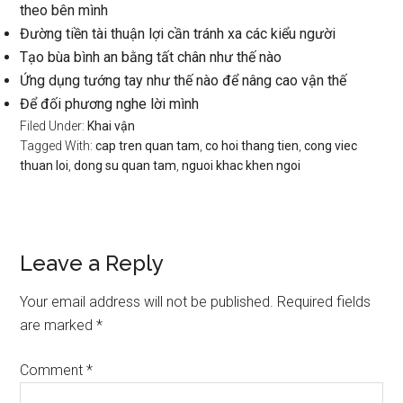
theo bên mình
Đường tiền tài thuận lợi cần tránh xa các kiểu người
Tạo bùa bình an bằng tất chân như thế nào
Ứng dụng tướng tay như thế nào để nâng cao vận thế
Để đối phương nghe lời mình
Filed Under:
Khai vận
Tagged With:
cap tren quan tam
,
co hoi thang tien
,
cong viec
thuan loi
,
dong su quan tam
,
nguoi khac khen ngoi
Reader
Leave a Reply
Interactions
Your email address will not be published.
Required fields
are marked
*
Comment
*