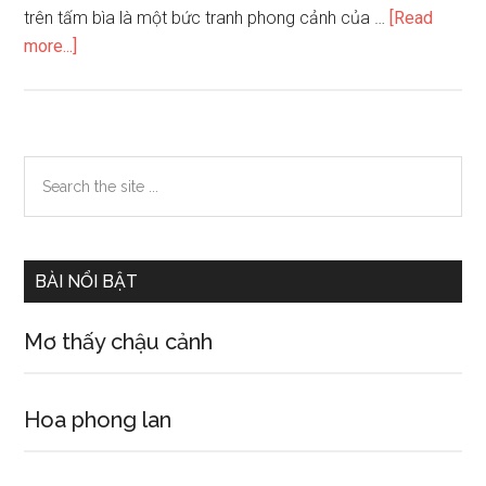
trên tấm bìa là một bức tranh phong cảnh của …
[Read
about
more...]
Hãy
tả
cuốn
lịch
Primary
Search
treo
the
Sidebar
tường
site
nhà
...
em.
BÀI NỔI BẬT
Mơ thấy chậu cảnh
Hoa phong lan