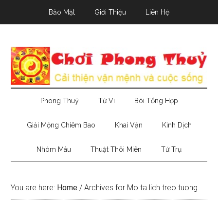
Skip
Skip
Skip
Bảo Mật
Giới Thiệu
Liên Hệ
to
to
to
main
secondary
primary
content
menu
sidebar
Phong Thuỷ
Tử Vi
Bói Tổng Hợp
Giải Mộng Chiêm Bao
Khai Vận
Kinh Dịch
Nhóm Máu
Thuật Thôi Miên
Tứ Trụ
You are here:
Home
/
Archives for Mo ta lich treo tuong