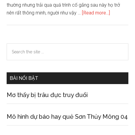
thường nhưng trải qua quá trình cố gắng sau này họ trở
about
nên rất thông minh, người như vậy …
[Read more...]
Bàn
tay
có
Mắt
Primary
Search
Khổng
the
Sidebar
Tử
site
cho
...
thấy
BÀI NỔI BẬT
điều
gì
Mơ thấy bị trâu đực truy đuổi
Mô hình dự báo hay quẻ Sơn Thủy Mông 04