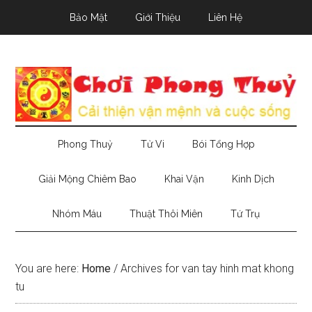
Skip
Skip
Skip
Bảo Mật
Giới Thiệu
Liên Hệ
to
to
to
main
secondary
primary
content
menu
sidebar
Phong Thuỷ
Tử Vi
Bói Tổng Hợp
Giải Mộng Chiêm Bao
Khai Vận
Kinh Dịch
Nhóm Máu
Thuật Thôi Miên
Tứ Trụ
You are here:
Home
/
Archives for van tay hinh mat khong
tu