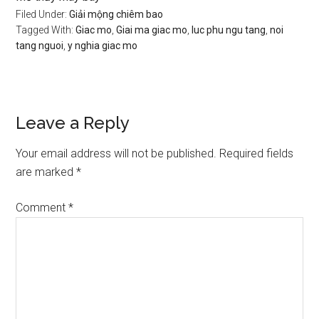
Filed Under:
Giải mộng chiêm bao
Tagged With:
Giac mo
,
Giai ma giac mo
,
luc phu ngu tang
,
noi
tang nguoi
,
y nghia giac mo
Reader
Leave a Reply
Interactions
Your email address will not be published.
Required fields
are marked
*
Comment
*