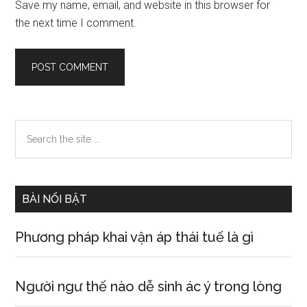
Save my name, email, and website in this browser for
the next time I comment.
Primary
Search
the
Sidebar
site
...
BÀI NỔI BẬT
Phương pháp khai vận áp thái tuế là gì
Người ngư thế nào dễ sinh ác ý trong lòng