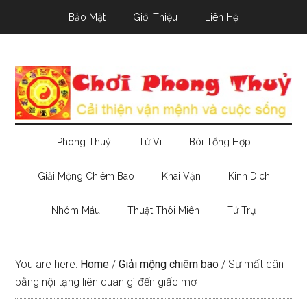
Skip
Skip
Skip
Bảo Mật
Giới Thiệu
Liên Hệ
to
to
to
main
secondary
primary
content
menu
sidebar
Phong Thuỷ
Tử Vi
Bói Tổng Hợp
Giải Mộng Chiêm Bao
Khai Vận
Kinh Dịch
Nhóm Máu
Thuật Thôi Miên
Tứ Trụ
You are here:
Home
/
Giải mộng chiêm bao
/
Sự mất cân
bằng nội tạng liên quan gì đến giấc mơ