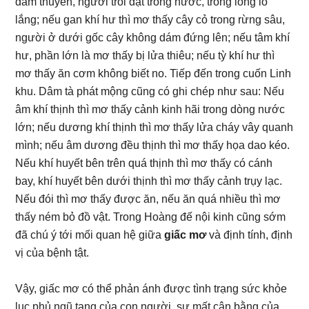
đắm thuyền, người trôi dạt trong nước, trong lòng lo
lắng; nếu gan khí hư thì mơ thấy cây cỏ trong rừng sâu,
người ở dưới gốc cây không dám đứng lên; nếu tâm khí
hư, phần lớn là mơ thấy bị lửa thiêu; nếu tỳ khí hư thì
mơ thấy ăn cơm không biết no. Tiếp đến trong cuốn Linh
khu. Dâm tà phát mộng cũng có ghi chép như sau: Nếu
âm khí thịnh thì mơ thấy cảnh kinh hãi trong dòng nước
lớn; nếu dương khí thịnh thì mơ thấy lửa cháy vây quanh
mình; nếu âm dương đều thịnh thì mơ thấy họa dao kéo.
Nếu khí huyết bên trên quá thịnh thì mơ thấy có cánh
bay, khí huyết bên dưới thịnh thì mơ thấy cảnh trụy lạc.
Nếu đói thì mơ thấy được ăn, nếu ăn quá nhiều thì mơ
thấy ném bỏ đồ vật. Trong Hoàng đế nội kinh cũng sớm
đã chú ý tới mối quan hệ giữa
giấc mơ
và định tính, định
vị của bệnh tật.
Vậy, giấc mơ có thể phản ánh được tình trạng sức khỏe
lục phủ ngũ tạng của con người, sự mất cân bằng của