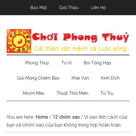
Skip
Skip
Skip
Bảo Mật
Giới Thiệu
Liên Hệ
to
to
to
main
secondary
primary
content
menu
sidebar
Phong Thuỷ
Tử Vi
Bói Tổng Hợp
Giải Mộng Chiêm Bao
Khai Vận
Kinh Dịch
Nhóm Máu
Thuật Thôi Miên
Tứ Trụ
You are here:
Home
/
12 chòm sao
/
Vì sao tính cách của
bạn và chòm sao của bạn không trùng hợp hoàn toàn