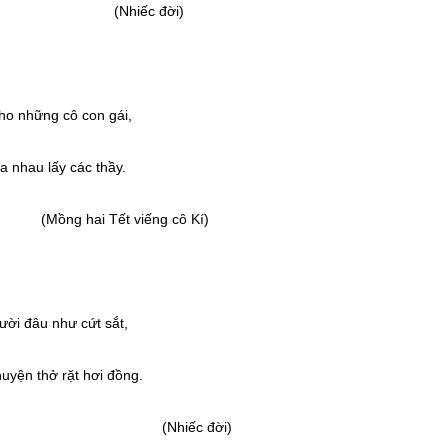
ếc đời)
o những cô con gái,
 nhau lấy các thầy.
Tết viếng cô Kí)
ười đâu như cứt sắt,
uyện thở rặt hơi đồng.
ếc đời)