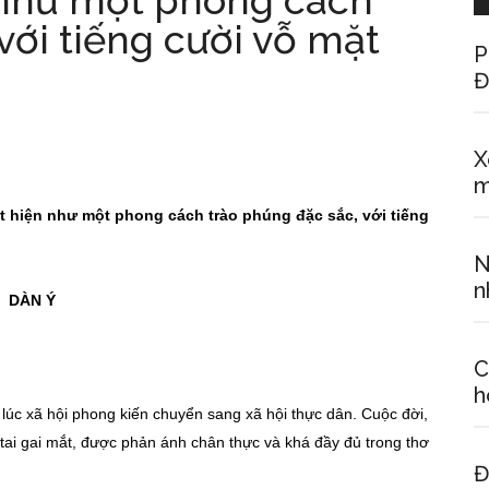
 như một phong cách
với tiếng cười vỗ mặt
P
Đ
X
m
t hiện như một phong cách trào phúng đặc sắc, với tiếng
N
n
DÀN Ý
C
h
úc xã hội phong kiến chuyển sang xã hội thực dân. Cuộc đời,
i tai gai mắt, được phản ánh chân thực và khá đầy đủ trong thơ
Đ