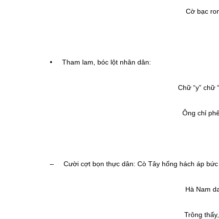
Cờ bạc ron
(Ôn
• Tham lam, bóc lột nhân dân:
Chữ “y” chữ 
Ông chỉ phê
(Đùa 
– Cười cợt bọn thực dân: Cò Tây hống hách áp bức dâ
Hà Nam da
Trông thấy,