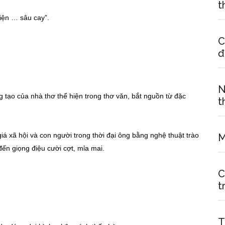
t
iện … sâu cay”.
C
đ
N
 tạo của nhà thơ thể hiện trong thơ văn, bắt nguồn từ đặc
t
á xã hội và con người trong thời đại ông bằng nghệ thuật trào
M
ến giọng điệu cười cợt, mỉa mai.
C
t
T