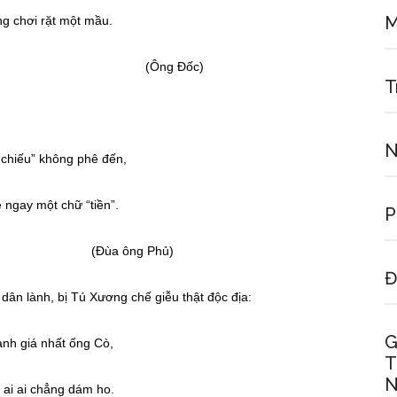
M
g chơi rặt một mầu.
g Đốc)
T
N
“chiếu” không phê đến,
 ngay một chữ “tiền”.
P
ông Phủ)
Đ
n lành, bị Tú Xương chế giễu thật độc địa:
G
nh giá nhất ống Cò,
T
N
 ai ai chẳng dám ho.