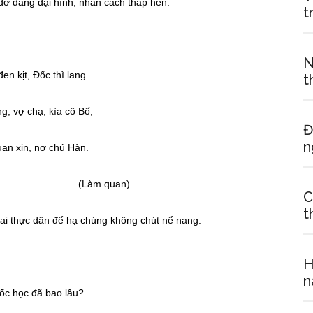
ơ dáng dại hình, nhân cách thấp hèn:
t
N
en kịt, Đốc thì lang.
t
, vợ chạ, kìa cô Bố,
Đ
n
uan xin, nợ chú Hàn.
 quan)
C
t
ai thực dân để hạ chúng không chút nể nang:
H
n
ốc học đã bao lâu?