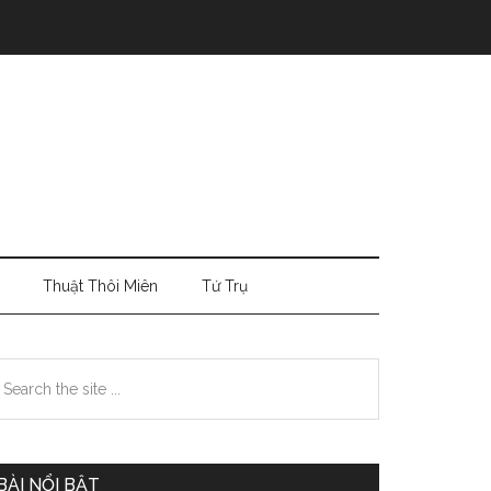
Thuật Thôi Miên
Tứ Trụ
Primary
earch
e
Sidebar
te
BÀI NỔI BẬT