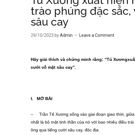
Tú Xương xuất hiện
trào phúng đặc sắc, 
sâu cay
29/10/2023
by
Admin
Leave a Comment
Hãy giải thích và chứng minh rằng: “Tú Xươngxuấ
cười vỗ mặt sâu cay”.
I. MỞ BÀI
– Trần Tế Xương sống vào giai đoạn giao thời, giữa l
nhất là bộ mặt tinh thần của nó với bao nhiêu điều trá
ông qua tiếng cười sâu cay, độc địa.