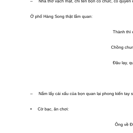
– Nhà thơ vạch mặt, chỉ tên bọn có chức, có quyền d
Ở phố Hàng Song thật lắm quan:
Thành thì đ
Chồng chung
Đậu lạy, q
(Làm
– Nắm lấy cái xấu của bọn quan lại phong kiến tay s
• Cờ bạc, ăn chơi:
Ông về Đ