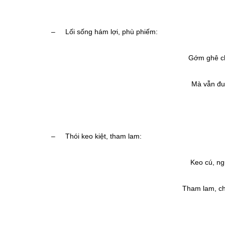
(Nhi
– Lối sống hám lợi, phù phiếm:
Gớm ghê ch
Mà vẫn đua
(Mồng hai 
– Thói keo kiệt, tham lam:
Keo cú, ng
Tham lam, ch
(Nhi