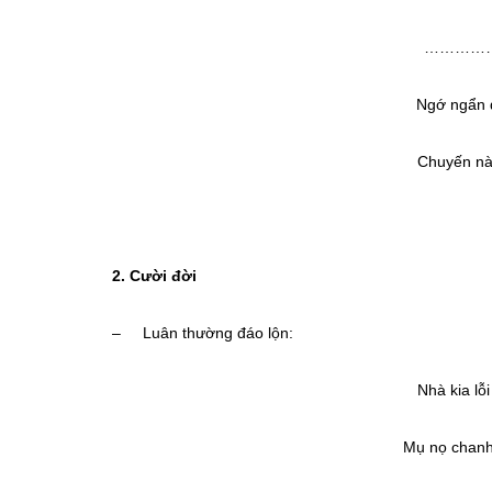
…………
Ngớ ngẩn đ
Chuyến này
(Ôn
2. Cười đời
– Luân thường đáo lộn:
Nhà kia lỗ
Mụ nọ chanh