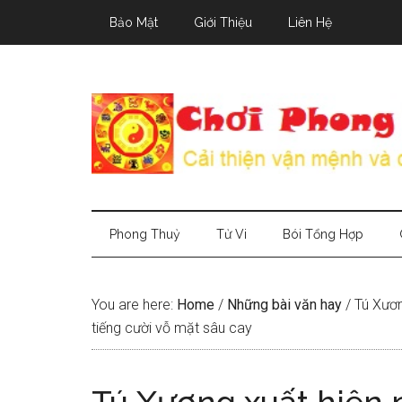
Skip
Skip
Skip
Bảo Mật
Giới Thiệu
Liên Hệ
to
to
to
main
secondary
primary
content
menu
sidebar
Phong Thuỷ
Tử Vi
Bói Tổng Hợp
You are here:
Home
/
Những bài văn hay
/
Tú Xươn
tiếng cười vỗ mặt sâu cay