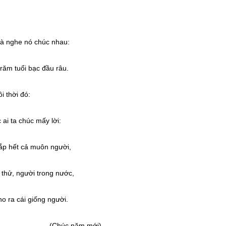
à nghe nó chúc nhau:
răm tuổi bạc đầu râu.
i thời đó:
 ai ta chúc mấy lời:
ắp hết cả muôn người,
, thử, người trong nước,
o ra cái giống người.
 năm mới)