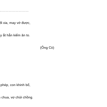
………………………
i xia, may vớ được,
 ắt hẳn kiếm ăn to.
g Cò)
i phép, con khinh bố,
 chua, vợ chửi chồng.