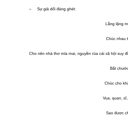
– Sự giả dối đáng ghét:
Lẳng lặng m
Chúc nhau t
Cho nên nhà thơ mỉa mai, nguyền rủa cái xã hội suy đồ
Bắt chước
Chúc cho kh
Vua, quan, sĩ
Sao được ch
(Chúc