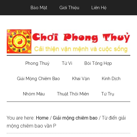
Skip
Skip
Skip
Bảo Mật
Giới Thiệu
Liên Hệ
to
to
to
main
secondary
primary
content
menu
sidebar
Phong Thuỷ
Tử Vi
Bói Tổng Hợp
Giải Mộng Chiêm Bao
Khai Vận
Kinh Dịch
Nhóm Máu
Thuật Thôi Miên
Tứ Trụ
You are here:
Home
/
Giải mộng chiêm bao
/
Từ điển giải
mộng chiêm bao vần P