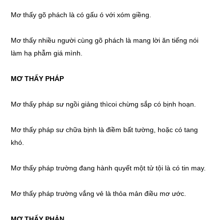
Mơ thấy
gõ phách là có gấu ó với xóm giềng.
Mơ thấy
nhiều người cùng gõ phách là mang lời ăn tiếng nói
làm hạ phẫm giá mình.
MƠ THẤY
PHÁP
Mơ thấy
pháp sư ngồi giảng thìcoi chừng sắp có bịnh hoạn.
Mơ thấy
pháp sư chữa bịnh là điềm bất tường, hoặc có tang
khó.
Mơ thấy
pháp trường đang hành quyết một tử tội là có tin may.
Mơ thấy
pháp trường vắng vẻ là thỏa mản điều mơ ước.
MƠ THẤY
PHẢN