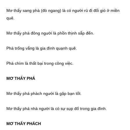
Mơ thấy
sang phà (đò ngang) là có người rủ đi đổi gió ở miền
quê.
Mơ thấy
phà đông người là phồn thịnh sắp đến.
Phà trống vắng là gia đình quạnh quẽ.
Phà chìm là thất bại trong công việc.
MƠ THẤY
PHÁ
Mơ thấy
phá phách người là gặp bạn tốt.
Mơ thấy
phá nhà người là có sự sụp đổ trong gia đình.
MƠ THẤY
PHÁCH