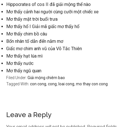
Hippocrates of cos II đã giải mộng thế nào
Mơ thấy cảnh hai người cùng cưỡi một chiếc xe
Mơ thấy mặt trời buổi trưa
Mơ thấy hổ I Giải mã giấc mơ thấy hổ
Mơ thấy chim bồ câu
Bốn nhân tố dẫn đến nằm mơ
Giấc mơ chim anh vũ của Võ Tắc Thiên
Mơ thấy hạt lúa mì
Mơ thấy nước
Mơ thấy ngũ quan
Filed Under:
Giải mộng chiêm bao
Tagged With:
con cong
,
cong
,
loai cong
,
mo thay con cong
Reader
Leave a Reply
Interactions
Your email address will not be published.
Required fields