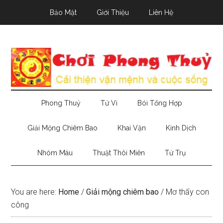
Skip
Skip
Skip
Bảo Mật
Giới Thiệu
Liên Hệ
to
to
to
main
secondary
primary
content
menu
sidebar
Phong Thuỷ
Tử Vi
Bói Tổng Hợp
Giải Mộng Chiêm Bao
Khai Vận
Kinh Dịch
Nhóm Máu
Thuật Thôi Miên
Tứ Trụ
You are here:
Home
/
Giải mộng chiêm bao
/
Mơ thấy con
công