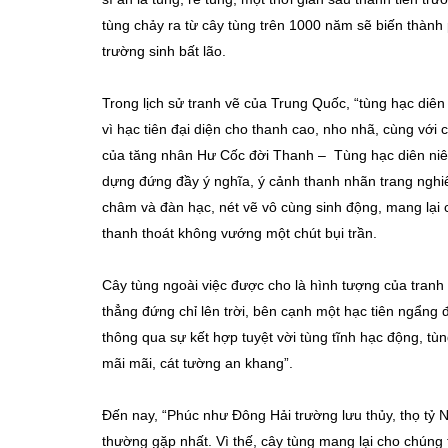
tùng chảy ra từ cây tùng trên 1000 năm sẽ biến thành p
trường sinh bất lão.
Trong lịch sử tranh vẽ của Trung Quốc, “tùng hạc diên 
vì hạc tiên đại diện cho thanh cao, nho nhã, cùng với 
của tăng nhân Hư Cốc đời Thanh – Tùng hạc diên ni
dựng đứng đầy ý nghĩa, ý cảnh thanh nhãn trang nghiêm
châm và đàn hạc, nét vẽ vô cùng sinh động, mang lại 
thanh thoát không vướng một chút bụi trần.
Cây tùng ngoài việc được cho là hình tượng của tranh
thẳng đứng chỉ lên trời, bên cạnh một hạc tiên ngẩng đầ
thông qua sự kết hợp tuyệt vời tùng tĩnh hạc động, tù
mãi mãi, cát tường an khang”.
Đến nay, “Phúc như Đông Hải trường lưu thủy, thọ tỷ 
thường gặp nhất. Vì thế, cây tùng mang lại cho chúng t