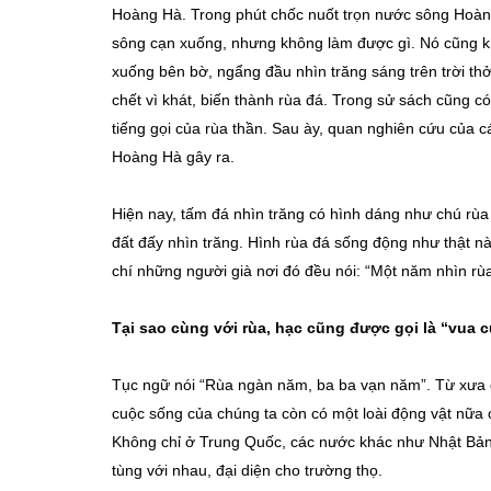
Hoàng Hà. Trong phút chốc nuốt trọn nước sông Hoàn
sông cạn xuống, nhưng không làm được gì. Nó cũng kh
xuống bên bờ, ngẩng đầu nhìn trăng sáng trên trời thở
chết vì khát, biến thành rùa đá. Trong sử sách cũng có
tiếng gọi của rùa thần. Sau ày, quan nghiên cứu của 
Hoàng Hà gây ra.
Hiện nay, tấm đá nhìn trăng có hình dáng như chú r
đất đấy nhìn trăng. Hình rùa đá sống động như thật nà
chí những người già nơi đó đều nói: “Một năm nhìn rùa
Tại sao cùng với rùa, hạc cũng được gọi là “vua 
Tục ngữ nói “Rùa ngàn năm, ba ba vạn năm”. Từ xưa đ
cuộc sống của chúng ta còn có một loài động vật nữa c
Không chỉ ở Trung Quốc, các nước khác như Nhật Bản v
tùng với nhau, đại diện cho trường thọ.