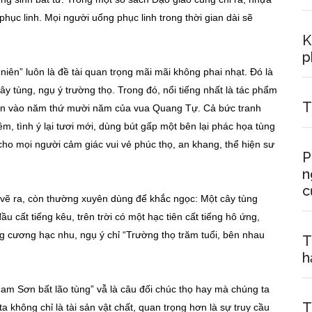
hục linh. Mọi người uống phục linh trong thời gian dài sẽ
K
p
niên” luôn là đề tài quan trọng mãi mãi không phai nhạt. Đó là
cây tùng, ngụ ý trường thọ. Trong đó, nổi tiếng nhất là tác phẩm
T
ên vào năm thứ mười năm của vua Quang Tự. Cả bức tranh
, tình ý lại tươi mới, dùng bút gấp một bên lại phác họa tùng
cho mọi người cảm giác vui vẻ phúc thọ, an khang, thể hiện sư
P
n
c
 vẽ ra, còn thường xuyên dùng để khắc ngọc: Một cây tùng
u cất tiếng kêu, trên trời có một hạc tiên cất tiếng hô ứng,
ng cương hạc nhu, ngụ ý chỉ “Trường thọ trăm tuổi, bên nhau
T
h
Nam Sơn bất lão tùng” vẫ là câu đối chúc thọ hay mà chúng ta
T
a không chỉ là tài sản vật chất, quan trọng hơn là sự truy cầu