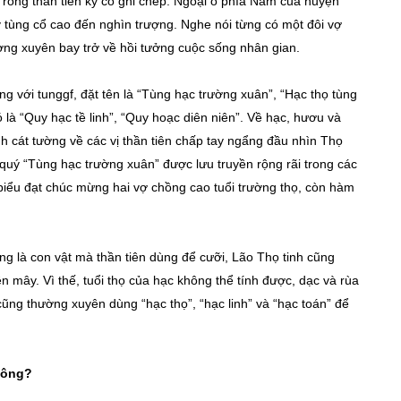
Trong thần tiên ký có ghi chép. Ngoại ô phía Nam của huyện
tùng cổ cao đến nghìn trượng. Nghe nói từng có một đôi vợ
ờng xuyên bay trở về hồi tưởng cuộc sống nhân gian.
g với tunggf, đặt tên là “Tùng hạc trường xuân”, “Hạc thọ tùng
ó là “Quy hạc tề linh”, “Quy hoạc diên niên”. Về hạc, hươu và
h cát tường về các vị thần tiên chấp tay ngẩng đầu nhìn Thọ
h quý “Tùng hạc trường xuân” được lưu truyền rộng rãi trong các
 biểu đạt chúc mừng hai vợ chồng cao tuổi trường thọ, còn hàm
ờng là con vật mà thần tiên dùng để cưỡi, Lão Thọ tinh cũng
n mây. Vì thế, tuổi thọ của hạc không thể tính được, dạc và rùa
ũng thường xuyên dùng “hạc thọ”, “hạc linh” và “hạc toán” để
hông?