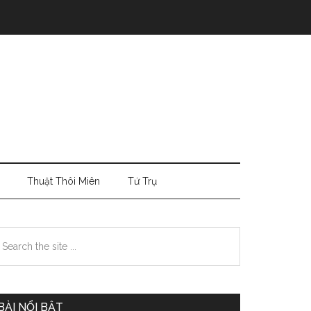
Thuật Thôi Miên
Tứ Trụ
Primary
earch
e
Sidebar
te
BÀI NỔI BẬT