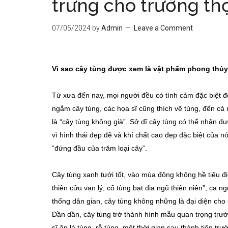
trưng cho trường th
07/05/2024
by
Admin
Leave a Comment
Vì sao cây tùng được xem là vật phẩm phong thủ
Từ xưa đến nay, mọi người đều có tình cảm đặc biệt đố
ngắm cây tùng, các họa sĩ cũng thích vẽ tùng, đến cả 
là “cây tùng không già”. Sở dĩ cây tùng có thể nhận đ
vì hình thái đẹp đẽ và khí chất cao đẹp đặc biệt của nó
“đứng đầu của trăm loại cây”.
Cây tùng xanh tưới tốt, vào mùa đông không hề tiêu đ
thiên cửu vạn lý, cổ tùng bạt địa ngũ thiên niên”, ca 
thống dân gian, cây tùng không những là đại diện cho 
Dần dần, cây tùng trở thành hình mẫu quan trọng trườn
sĩ ăn lá tùng, rễ tùng, một thời gian sau thành tiên tr