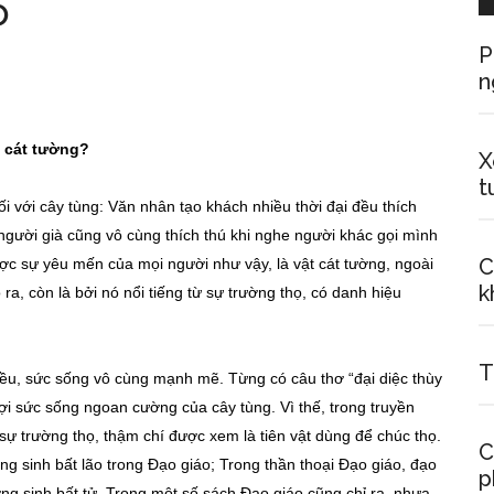
ọ
P
n
y cát tường?
X
t
i với cây tùng: Văn nhân tạo khách nhiều thời đại đều thích
người già cũng vô cùng thích thú khi nghe người khác gọi mình
C
ược sự yêu mến của mọi người như vậy, là vật cát tường, ngoài
k
 ra, còn là bởi nó nổi tiếng từ sự trường thọ, có danh hiệu
T
iều, sức sống vô cùng mạnh mẽ. Từng có câu thơ “đại diệc thùy
ngợi sức sống ngoan cường của cây tùng. Vì thế, trong truyền
sự trường thọ, thậm chí được xem là tiên vật dùng để chúc thọ.
C
g sinh bất lão trong Đạo giáo; Trong thần thoại Đạo giáo, đạo
p
ường sinh bất tử. Trong một số sách Đạo giáo cũng chỉ ra, nhựa