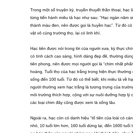
Trong một số truyện ký, truyền thuyết thần thoại, hạc 
từng tiến hành miêu tả hạc như sau: “Hạc ngàn năm s
thành màu đen, nên được gọi là huyền hạc”. Từ đó có 
vật vô cùng trường thọ, lại có linh khí.
Hạc tiên được nói trong lời của người xưa, kỳ thực ch
có tính cách cao sáng, hình dáng đẹp đẽ, thường dùng
tiên phong, nên được mọi người gọi là “chim nhất phẩm
hoàng. Tuổi thọ của hạc trắng trong hiện thực thường 
sống đến 100 tuổi. Từ đó có thể biết, khi miêu tả về h
người thường xem hạc trắng là tượng trưng của trường
môi trường thích hợp, cộng với sự nuôi dưỡng hợp lý 
các loại chim đây cũng được xem là sống lâu.
Ngoài ra, hạc còn có danh hiệu “tổ tiên của loài có cánh
nhỏ, 10 tuổi lớn hơn, 160 tuổi dừng lại, đến 1600 tuổi 