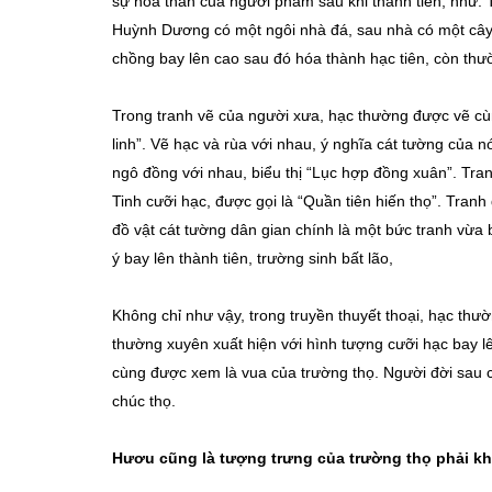
sự hóa thân của người phàm sau khi thành tiên, như: 
Huỳnh Dương có một ngôi nhà đá, sau nhà có một cây 
chồng bay lên cao sau đó hóa thành hạc tiên, còn thư
Trong tranh vẽ của người xưa, hạc thường được vẽ cùn
linh”. Vẽ hạc và rùa với nhau, ý nghĩa cát tường của n
ngô đồng với nhau, biểu thị “Lục hợp đồng xuân”. Tran
Tinh cưỡi hạc, được gọi là “Quần tiên hiến thọ”. Tran
đồ vật cát tường dân gian chính là một bức tranh vừa
ý bay lên thành tiên, trường sinh bất lão,
Không chỉ như vậy, trong truyền thuyết thoại, hạc thư
thường xuyên xuất hiện với hình tượng cưỡi hạc bay lê
cùng được xem là vua của trường thọ. Người đời sau c
chúc thọ.
Hươu cũng là tượng trưng của trường thọ phải k