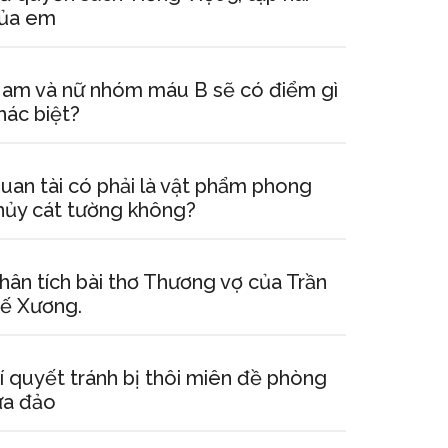
ủa em
am và nữ nhóm máu B sẽ có điểm gì
hác biệt?
uan tài có phải là vật phẩm phong
hủy cát tường không?
hân tích bài thơ Thương vợ của Trần
ế Xương.
í quyết tránh bị thôi miên đề phòng
ừa đảo