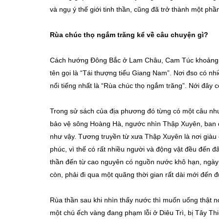
và ngụ ý thế giới tinh thần, cũng đã trở thành một phầ
Rùa chúc thọ ngắm trăng kể về câu chuyện gì?
Cách hướng Đông Bắc ở Lam Châu, Cam Túc khoảng 2
tên gọi là “Tái thượng tiểu Giang Nam”. Nơi đso có nh
nổi tiếng nhất là “Rùa chúc thọ ngắm trăng”. Nới đây c
Trong sử sách của địa phương đó từng có một câu như
bảo vệ sông Hoàng Hà, ngước nhìn Thập Xuyên, ban đ
như vậy. Tương truyền từ xưa Thập Xuyên là nơi giàu 
phúc, vì thế có rất nhiều người và động vật đều đến đ
thần đến từ cao nguyên có nguồn nước khô hạn, ngày
còn, phải đi qua một quãng thời gian rất dài mới đến 
Rùa thần sau khi nhìn thấy nước thì muốn uống thật n
một chú ếch vàng đang phạm lỗi ở Diêu Trì, bị Tây T