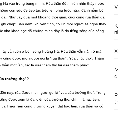
g Hà vào trong bụng mình. Rùa thần đột nhiên nhìn thấy nước
V
ông còn sức để tiếp tục trèo lên phía tước nữa, đành nằm bò
 dài. Như vậy qua một khoảng thời gian, cuối cùng rùa thần đã
 ghi chép: Ban đêm, khi yên tĩnh, có lúc mọi người sẽ nghe thấy
K
các nhà khoa học đã chứng minh đây là do tiếng sống của sông
n
X
ùa này vẫn còn ở bên sông Hoàng Hà. Rùa thần vẫn nằm ở mảnh
y cũng được mọi người gọi là “rùa thần”, “rùa chúc thọ”. Thậm
 thần một lần, tức là vừa thêm thọ lại vừa thêm phúc”.
M
d
của trường thọ”?
ến nay, rùa được mọi người gọi là “vua của trường thọ”. Trong
P
ũng được xem là đại diện của trường thọ, chính là hạc tiên.
t
à Triều Tiên cũng thường xuyên đặt hạc tiên, rùa thần và cổ