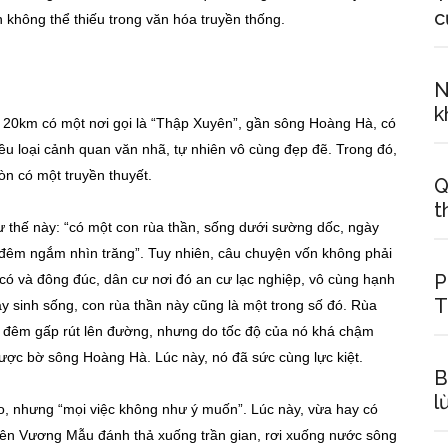
c
n không thể thiếu trong văn hóa truyền thống.
N
k
0km có một nơi gọi là “Thập Xuyên”, gần sông Hoàng Hà, có
iều loại cảnh quan văn nhã, tự nhiên vô cùng đẹp đẽ. Trong đó,
òn có một truyền thuyết.
Q
t
 thế này: “có một con rùa thần, sống dưới sường dốc, ngày
êm ngắm nhìn trăng”. Tuy nhiên, câu chuyện vốn không phải
P
có và đông đúc, dân cư nơi đó an cư lạc nghiệp, vô cùng hạnh
T
ây sinh sống, con rùa thần này cũng là một trong số đó. Rùa
 đêm gấp rút lên đường, nhưng do tốc độ của nó khá chậm
được bờ sông Hoàng Hà. Lúc này, nó đã sức cùng lực kiệt.
B
l
o, nhưng “mọi việc không như ý muốn”. Lúc này, vừa hay có
hiên Vương Mẫu đánh thả xuống trần gian, rơi xuống nước sông