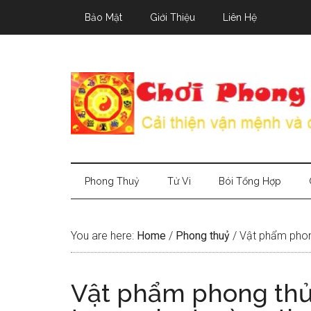
Skip
Skip
Skip
Bảo Mật
Giới Thiệu
Liên Hệ
to
to
to
main
secondary
primary
content
menu
sidebar
Phong Thuỷ
Tử Vi
Bói Tổng Hợp
You are here:
Home
/
Phong thuỷ
/
Vật phẩm phong
Vật phẩm phong thủ