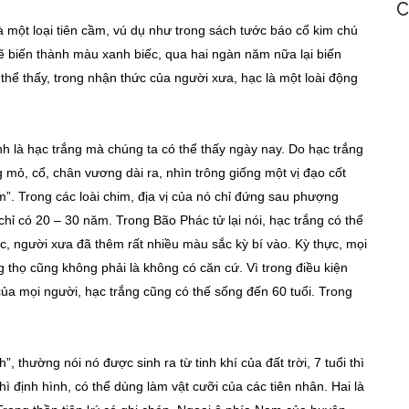
C
là một loại tiên cầm, vú dụ như trong sách tước báo cổ kim chú
ẽ biến thành màu xanh biếc, qua hai ngàn năm nữa lại biến
thể thấy, trong nhận thức của người xưa, hạc là một loài động
ính là hạc trắng mà chúng ta có thể thấy ngày nay. Do hạc trắng
 mỏ, cổ, chân vương dài ra, nhìn trông giống một vị đạo cốt
”. Trong các loài chim, địa vị của nó chỉ đứng sau phượng
chỉ có 20 – 30 năm. Trong Bão Phác tử lại nói, hạc trắng có thể
ạc, người xưa đã thêm rất nhiều màu sắc kỳ bí vào. Kỳ thực, mọi
 thọ cũng không phải là không có căn cứ. Vì trong điều kiện
của mọi người, hạc trắng cũng có thế sống đến 60 tuổi. Trong
”, thường nói nó được sinh ra từ tinh khí của đất trời, 7 tuổi thì
thì định hình, có thể dùng làm vật cưỡi của các tiên nhân. Hai là