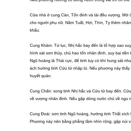
Cửa nhà ở cung Càn, Tốn đinh và tài đều vượng. Mở ở 
cho người phụ nữ. Năm Tuất, Hợi, Thìn, Tỵ thêm nhân
khẩu.
Cung Khảm: Tứ lục, Nhị hắc bay đến là tổ hợp sao su
hình sát sơn thủy, chủ hao tổn nhân đinh, suy bại tiền
Ngũ hoàng là Thái cực, đế tinh tuy có khí hung sát nh
ách hướng tinh Cửu tử nhập tù. Nếu phương này thấy n
huyết quản.
Cung Chấn: song tinh Nhị hắc và Cửu tử bay đến. Cửu t
về vượng nhân đinh. Nếu gặp dòng nước chủ về ngu muội
Cung Đoài: sơn tinh Ngũ hoàng, hướng tinh Thất xích ba
Phương này nên bằng phẳng tầm nhìn rộng, gặp núi và 