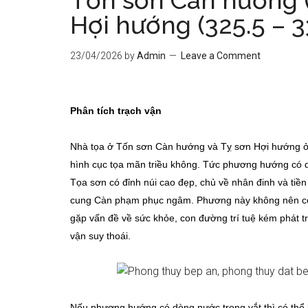
Tốn sơn Càn hướng (3
Hợi hướng (325.5 – 3
23/04/2026
by
Admin
Leave a Comment
Phân tích trạch vận
Nhà tọa ở Tốn sơn Càn hướng và Tỵ sơn Hợi hướng ở
hình cục tọa mãn triều không. Tức phương hướng có 
Tọa sơn có đỉnh núi cao đẹp, chủ về nhân đinh và tiề
cung Càn phạm phục ngâm. Phương này không nên có 
gặp vấn đề về sức khỏe, con đường trí tuệ kém phát tr
vận suy thoái.
Nếu phương hướng có dòng nước trong vắt thì có thể 