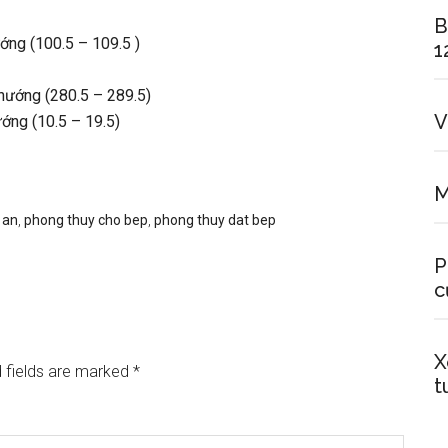
B
ớng (100.5 – 109.5 )
1
hướng (280.5 – 289.5)
V
ớng (10.5 – 19.5)
M
 an
,
phong thuy cho bep
,
phong thuy dat bep
P
c
X
 fields are marked
*
t