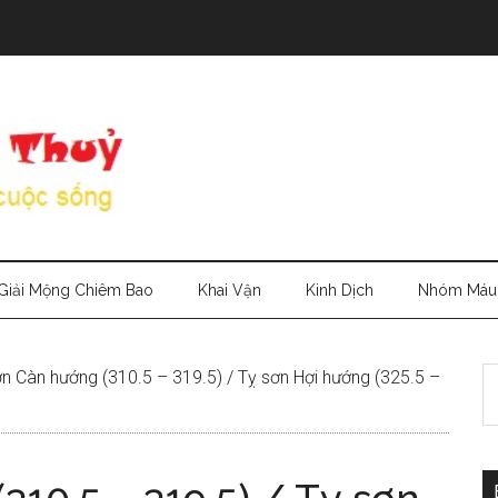
Giải Mộng Chiêm Bao
Khai Vận
Kinh Dịch
Nhóm Máu
S
n Càn hướng (310.5 – 319.5) / Tỵ sơn Hợi hướng (325.5 –
th
si
...