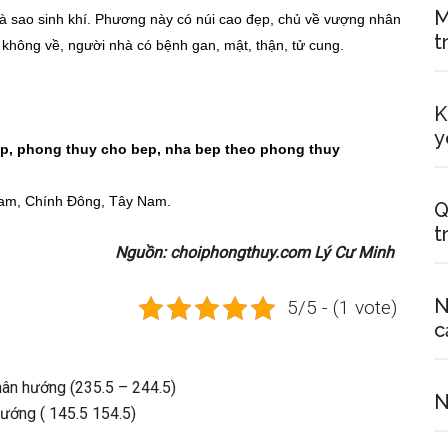
M
à sao sinh khí. Phương này có núi cao đẹp, chủ về vượng nhân
t
 không về, người nhà có bệnh gan, mật, thận, tử cung.
K
y
am, Chính Đông, Tây Nam.
Q
t
Nguồn: choiphongthuy.com Lý Cư Minh
N
5/5 - (1 vote)
c
ân hướng (235.5 – 244.5)
N
ướng ( 145.5 154.5)