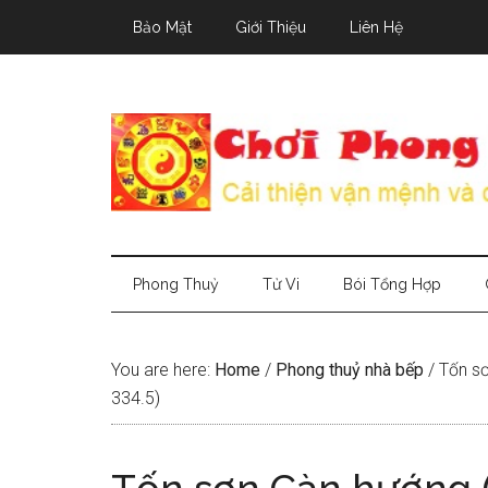
Skip
Skip
Skip
Bảo Mật
Giới Thiệu
Liên Hệ
to
to
to
main
secondary
primary
content
menu
sidebar
Phong Thuỷ
Tử Vi
Bói Tổng Hợp
You are here:
Home
/
Phong thuỷ nhà bếp
/
Tốn sơ
334.5)