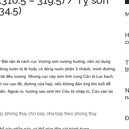
10.5 – 319.5) / Tỵ sơn
34.5)
M
H
c
 Bát vận là cách cục Vượng sơn vượng hướng, nên sử dụng
T
t
dòng nước tú lệ hoặc có dòng nước phân 3 nhánh, minh đường.
n tài đều vượng. Nhưng cục này sơn tính cung Càn là Lục bạch,
núi cao đè, đường cửa hẹp, nếu không đàn ông lớn tuổi dễ
N
iển. Ngoài ra, hướng sao sinh khí Cửu tử nhập tù, Cửu vận tài
n
Đ
bổ cứu phần nào, có thể giúp đón cát tránh hung.