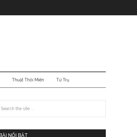
Thuật Thôi Miên
Tứ Trụ
Primary
earch
e
Sidebar
te
BÀI NỔI BẬT