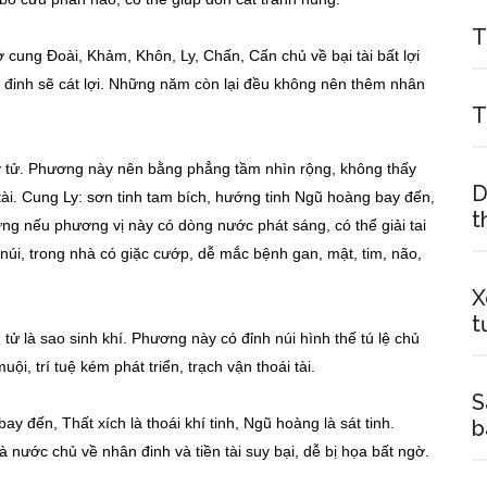
T
cung Đoài, Khảm, Khôn, Ly, Chấn, Cấn chủ về bại tài bất lợi
 đinh sẽ cát lợi. Những năm còn lại đều không nên thêm nhân
T
y tử. Phương này nên bằng phẳng tầm nhìn rộng, không thấy
D
 tài. Cung Ly: sơn tinh tam bích, hướng tinh Ngũ hoàng bay đến,
t
ưng nếu phương vị này có dòng nước phát sáng, có thể giải tai
úi, trong nhà có giặc cướp, dễ mắc bệnh gan, mật, tim, não,
X
t
ử là sao sinh khí. Phương này có đỉnh núi hình thế tú lệ chủ
, trí tuệ kém phát triển, trạch vận thoái tài.
S
y đến, Thất xích là thoái khí tinh, Ngũ hoàng là sát tinh.
b
nước chủ về nhân đinh và tiền tài suy bại, dễ bị họa bất ngờ.