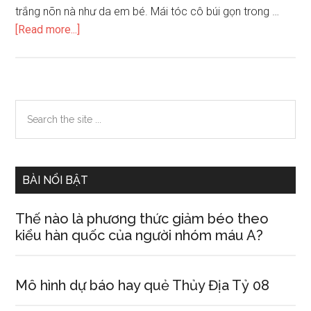
trắng nõn nà như da em bé. Mái tóc cô búi gọn trong …
about
[Read more...]
Tả
một
người
em
Primary
Search
mới
the
Sidebar
gặp
site
một
...
lần
BÀI NỔI BẬT
Thế nào là phương thức giảm béo theo
kiểu hàn quốc của người nhóm máu A?
Mô hình dự báo hay quẻ Thủy Địa Tỷ 08