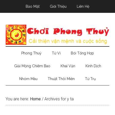
Skip
Skip
Skip
Bảo Mật
Giới Thiệu
Liên Hệ
to
to
to
main
secondary
primary
content
menu
sidebar
Phong Thuỷ
Tử Vi
Bói Tổng Hợp
Giải Mộng Chiêm Bao
Khai Vận
Kinh Dịch
Nhóm Máu
Thuật Thôi Miên
Tứ Trụ
You are here:
Home
/
Archives for y ta