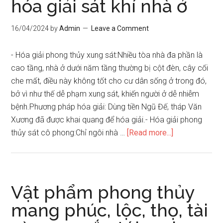
hóa giải sát khí nhà ở
lại
tài
16/04/2024
by
Admin
Leave a Comment
vận
và
- Hóa giải phong thủy xung sát:Nhiều tòa nhà đa phần là
may
cao tầng, nhà ở dưới năm tầng thường bị cột đèn, cây cối
mắn
che mất, điều này không tốt cho cư dân sống ở trong đó,
trong
bở vì như thế dễ phạm xung sát, khiến người ở dễ nhiễm
cuộc
bệnh.Phương pháp hóa giải: Dùng tiền Ngũ Đế, tháp Văn
sống
Xương đã được khai quang để hóa giải.- Hóa giải phong
hằng
about
thủy sát cô phong:Chỉ ngôi nhà …
[Read more...]
ngày
Vật
phẩm
phong
thủy
Vật phẩm phong thủy
hóa
mang phúc, lộc, thọ, tài
giải
sát