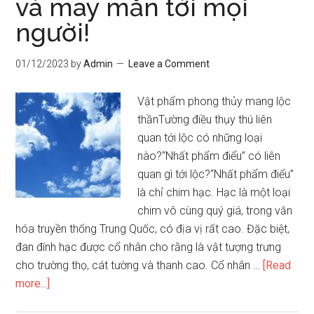
và may mắn tới mọi
khí
người!
nhà
ở
01/12/2023
by
Admin
Leave a Comment
Vật phẩm phong thủy mang lộc
thầnTường điều thụy thú liên
quan tới lộc có những loại
nào?“Nhất phẩm điểu” có liên
quan gì tới lộc?“Nhất phẩm điểu”
là chỉ chim hạc. Hạc là một loại
chim vô cùng quý giá, trong văn
hóa truyền thống Trung Quốc, có địa vị rất cao. Đặc biệt,
đan đính hạc được cổ nhân cho rằng là vật tượng trưng
cho trường thọ, cát tường và thanh cao. Cổ nhân …
[Read
about
more...]
Vật