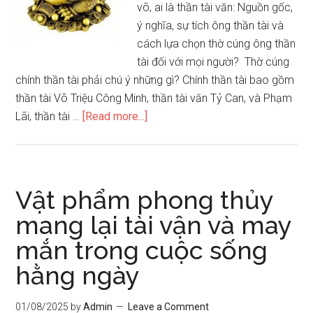
võ, ai là thần tài văn: Nguồn gốc,
ý nghĩa, sự tích ông thần tài và
cách lựa chọn thờ cúng ông thần
tài đối với mọi người? Thờ cúng
chính thần tài phải chú ý những gì? Chính thần tài bao gồm
thần tài Võ Triệu Công Minh, thần tài văn Tỷ Can, và Phạm
about
Lãi, thần tài …
[Read more...]
Những
điều
cấm
kỵ
Vật phẩm phong thủy
và
mang lại tài vận và may
cách
mắn trong cuộc sống
thờ
cúng
hằng ngày
ông
thần
01/08/2025
by
Admin
Leave a Comment