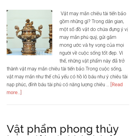
tài
mang
Vật may mắn chiêu tài tiến bảo
lại
gồm những gì? Trong dân gian,
tài
một số đồ vật do chứa đựng ý vị
vận
may mắn phú quý, gửi gắm
hanh
mong ước và hy vọng của mọi
thông
người về cuộc sống tốt đẹp. Vì
thế, những vật phẩm này đã trở
thành vật may mắn chiêu tài tiến bảo.Trong cuộc sống,
vật may mắn như thế chủ yếu có hồ lô báu như ý chiêu tài
nạp phúc, đỉnh báu tài phú có năng lượng chiêu …
[Read
about
more...]
Vật
phẩm
phong
thủy
Vật phẩm phong thủy
mang