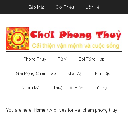
Skip
Skip
Skip
Bảo Mật
Giới Thiệu
Liên Hệ
to
to
to
main
secondary
primary
content
menu
sidebar
Phong Thuỷ
Tử Vi
Bói Tổng Hợp
Giải Mộng Chiêm Bao
Khai Vận
Kinh Dịch
Nhóm Máu
Thuật Thôi Miên
Tứ Trụ
You are here:
Home
/
Archives for Vat pham phong thuy