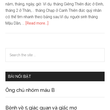
năm, tháng, ngày, giờ. Ví dụ: tháng Giêng Thiên đức ở Đinh,
tháng 2 ở Thân,... tháng Chạp ở Canh.Thiên đức quý nhân
có thể tìm nhanh theo bảng sau:Ví dụ: người sinh tháng
about
Mậu Dần, …
[Read more...]
Các
sao
là
thần
Primary
Search
trong
the
Sidebar
tứ
site
trụ,
...
bát
BÀI NỔI BẬT
tự
Ông chủ nhóm máu B
Bệnh về 5 giác quan và giấc mơ