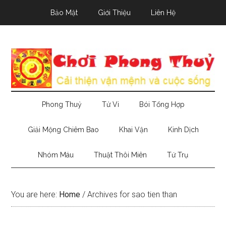
Skip
Skip
Skip
Bảo Mật
Giới Thiệu
Liên Hệ
to
to
to
main
secondary
primary
content
menu
sidebar
Phong Thuỷ
Tử Vi
Bói Tổng Hợp
Giải Mộng Chiêm Bao
Khai Vận
Kinh Dịch
Nhóm Máu
Thuật Thôi Miên
Tứ Trụ
You are here:
Home
/
Archives for sao tien than