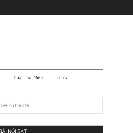
Thuật Thôi Miên
Tứ Trụ
Primary
earch
e
Sidebar
te
BÀI NỔI BẬT