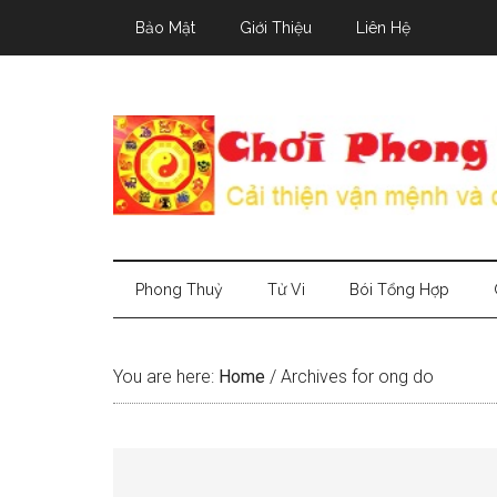
Skip
Skip
Skip
Bảo Mật
Giới Thiệu
Liên Hệ
to
to
to
main
secondary
primary
content
menu
sidebar
Phong Thuỷ
Tử Vi
Bói Tổng Hợp
You are here:
Home
/
Archives for ong do