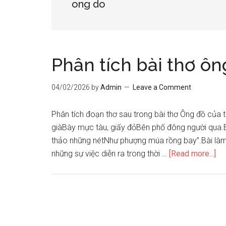
ong do
Phân tích bài thơ ôn
04/02/2026
by
Admin
Leave a Comment
Phân tích đoạn thơ sau trong bài thơ Ông đồ của 
giàBày mực tàu, giấy đỏBên phố đông người qua.B
thảo những nétNhư phượng múa rồng bay”.Bài làmMở 
ab
những sự việc diễn ra trong thời …
[Read more...]
Ph
tíc
bài
th
ôn