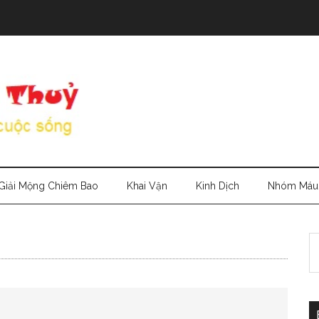
Giải Mộng Chiêm Bao
Khai Vận
Kinh Dịch
Nhóm Máu
S
th
si
...