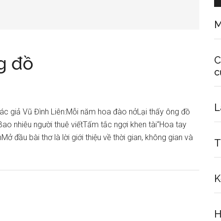
M
g đồ
C
c
L
tác giả Vũ Đình Liên:Mỗi năm hoa đào nởLại thấy ông đồ
ao nhiêu người thuê viếtTấm tắc ngợi khen tài“Hoa tay
đầu bài thơ là lời giới thiệu về thời gian, không gian và
T
out
ân
h
K
ơ
H
g