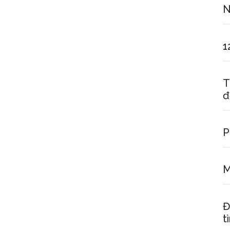
N
1
T
đ
P
M
Đ
t