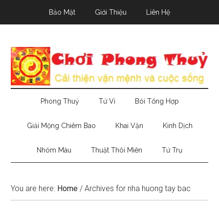
Skip
Skip
Skip
Bảo Mật
Giới Thiệu
Liên Hệ
to
to
to
main
secondary
primary
content
menu
sidebar
Phong Thuỷ
Tử Vi
Bói Tổng Hợp
Giải Mộng Chiêm Bao
Khai Vận
Kinh Dịch
Nhóm Máu
Thuật Thôi Miên
Tứ Trụ
You are here:
Home
/
Archives for nha huong tay bac