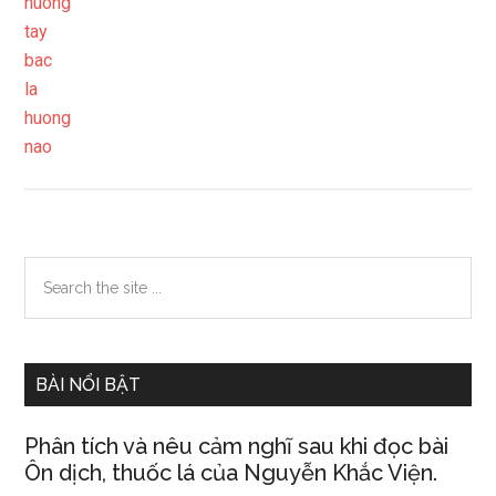
(205.5
–
214.5)
Primary
Search
the
Sidebar
site
...
BÀI NỔI BẬT
Phân tích và nêu cảm nghĩ sau khi đọc bài
Ôn dịch, thuốc lá của Nguyễn Khắc Viện.