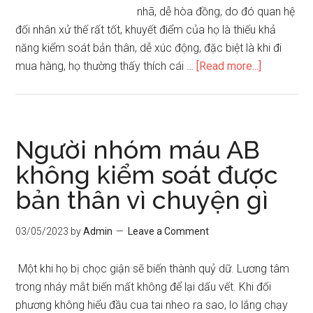
nhã, dễ hòa đồng, do đó quan hệ
đối nhân xử thế rất tốt, khuyết điểm của họ là thiếu khả
năng kiểm soát bản thân, dễ xúc động, đặc biệt là khi đi
about
mua hàng, họ thường thấy thích cái …
[Read more...]
Cô
gái
tự
luyến
Người nhóm máu AB
chỉ
không kiểm soát được
biết
bản thân vì chuyện gì
đến
mình
03/05/2023
by
Admin
Leave a Comment
Một khi họ bị chọc giận sẽ biến thành quỷ dữ. Lương tâm
trong nháy mắt biến mất không để lại dấu vết. Khi đối
phương không hiểu đầu cua tai nheo ra sao, lo lắng chạy