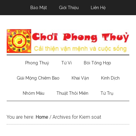
Skip
Skip
Skip
Bảo Mật
Giới Thiệu
Liên Hệ
to
to
to
main
secondary
primary
content
menu
sidebar
Phong Thuỷ
Tử Vi
Bói Tổng Hợp
Giải Mộng Chiêm Bao
Khai Vận
Kinh Dịch
Nhóm Máu
Thuật Thôi Miên
Tứ Trụ
You are here:
Home
/
Archives for Kiem soat