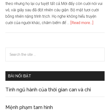
theo nhưng họ lại cự tuyệt tất cả.Mới đấy còn cười nói vui
vẻ, vài giây sau đã đột nhiên cáu giận. Bộ mặt tươi cười
bỗng nhiên nặng trình trịch. Họ nghe không hiểu truyện
about
cười của người khác, châm biếm để …
[Read more...]
Người
nhóm
máu
AB
Primary
Search
không
the
Sidebar
kiểm
site
soát
...
được
BÀI NỔI BẬT
bản
thân
Tính ngũ hành của thời gian can và chi
vì
chuyện
gì
Mệnh phạm tam hình