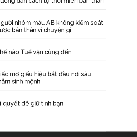
ướng dẫn cách tự thôi miên bản thân
gười nhóm máu AB không kiểm soát
ược bản thân vì chuyện gì
hế nào Tuế vận cùng đến
iấc mơ giấu hiệu bắt đầu nơi sâu
hẳm sinh mệnh
í quyết để giữ tình bạn