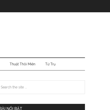
Thuật Thôi Miên
Tứ Trụ
Primary
earch
e
Sidebar
te
BÀI NỔI BẬT