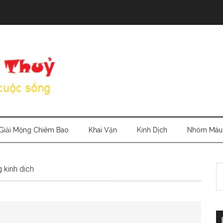
Giải Mộng Chiêm Bao
Khai Vận
Kinh Dịch
Nhóm Máu
S
 kinh dich
th
si
...