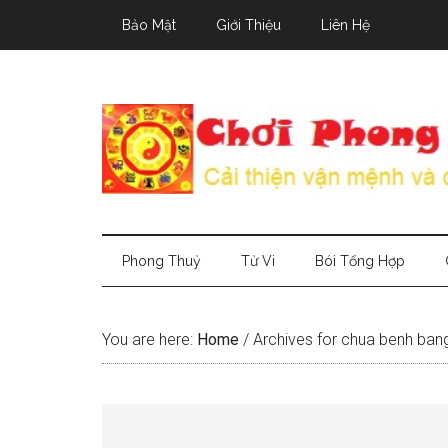
Skip
Skip
Skip
Bảo Mật
Giới Thiệu
Liên Hệ
to
to
to
main
secondary
primary
content
menu
sidebar
Phong Thuỷ
Tử Vi
Bói Tổng Hợp
You are here:
Home
/
Archives for chua benh bang