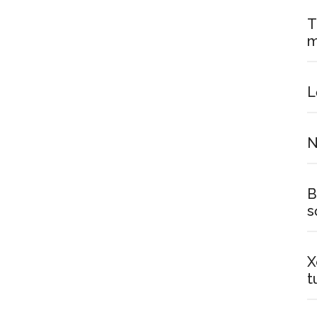
T
L
N
B
s
X
t