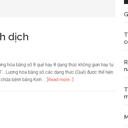
G
h dịch
T
c
R
ượng hóa bằng số 8 quẻ hay 8 dạng thức không gian hay tự
n
ị số 7… Lượng hóa bằng số các dạng thức (Quẻ) được thể hiện
about
ng chữa bệnh bằng Kinh …
[Read more...]
Chữa
T
bệnh
m
bằng
Kinh
dịch
M