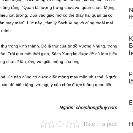
với ông rằng: “Quan tài tượng trưng chức vụ, quan chức. Mộng
N
 hiệu cát tường. Dựa vào giấc mơ có thể thấy hai quan tài có
t
toàn may mắn”. Lúc này , tâm lý Sách Xung vô cùng thoải mái
t mình.
K
B
thư trong kinh thành. Đó là thư của tư đồ Vương Nhung, trong
h
ào. Trải qua một thời gian, Sách Xung lại được đề cử làm hiếu
ng chức 2 lần, ứng với giấc mộng của ông.
P
phải lúc nào cũng có được giấc mộng may mắn như thế. Người
l
nh xảo để biếu tặng, với ngụ ý cầu chúc được thăng quan tiến
E
Nguồn: choiphongthuy.com
Rate this post
H