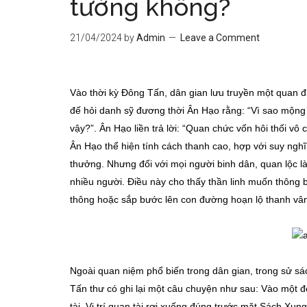
tường không?
21/04/2024
by
Admin
Leave a Comment
Vào thời kỳ Đông Tấn, dân gian lưu truyền một quan 
đế hỏi danh sỹ đương thời Ân Hạo rằng: “Vì sao mộng t
vậy?”. Ân Hạo liền trả lời: “Quan chức vốn hôi thối v
Ân Hạo thể hiện tính cách thanh cao, hợp với suy ngh
thưởng. Nhưng đối với mọi người binh dân, quan lộc l
nhiều người. Điều này cho thấy thần linh muốn thông
thông hoặc sắp bước lên con đường hoạn lộ thanh vâ
Ngoài quan niệm phổ biến trong dân gian, trong sử sác
Tấn thư có ghi lại một câu chuyện như sau: Vào một đ
tài. Vị trí quan tài rơi xuống đúng trước mặt Sách Xu