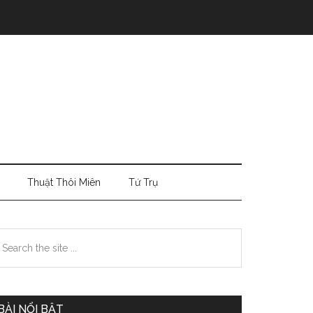
Thuật Thôi Miên
Tứ Trụ
Primary
earch
e
Sidebar
te
BÀI NỔI BẬT