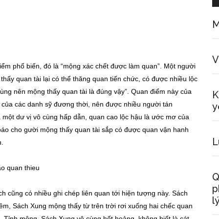
M
V
điểm phổ biến, đó là “mộng xác chết được làm quan”. Một người
hấy quan tài lại có thể thăng quan tiến chức, có được nhiều lộc
ô cùng nên mộng thấy quan tài là đúng vậy”. Quan điểm này của
K
ĩ của các danh sỹ đương thời, nên được nhiều người tán
y
à một dư vị vô cùng hấp dẫn, quan cao lộc hậu là ước mơ của
 báo cho gười mộng thấy quan tài sắp có được quan vận hanh
L
n.
Q
p
h cũng có nhiều ghi chép liên quan tới hiện tượng này. Sách
l
êm, Sách Xung mộng thấy từ trên trời rơi xuống hai chếc quan
ng. Tỉnh mộng, Sách Xung vô cùng hốt hoảng, không biết là cát