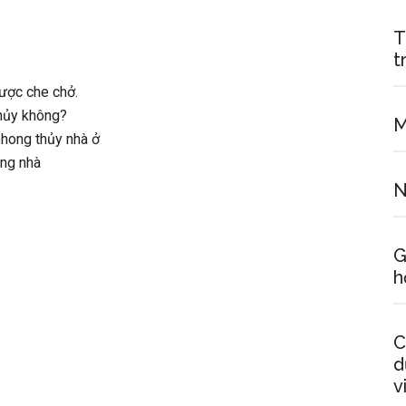
T
t
được che chở.
thủy không?
M
phong thủy nhà ở
ong nhà
N
G
h
C
d
v