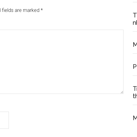
 fields are marked
*
T
n
M
P
T
t
M