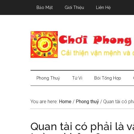
Skip
Skip
Skip
Bảo Mật
Giới Thiệu
Liên Hệ
to
to
to
main
secondary
primary
content
menu
sidebar
Phong Thuỷ
Tử Vi
Bói Tổng Hợp
You are here:
Home
/
Phong thuỷ
/
Quan tài có ph
Quan tài có phải là