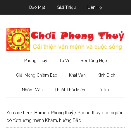
Skip
Skip
Skip
Bảo Mật
Giới Thiệu
Liên Hệ
to
to
to
main
secondary
primary
content
menu
sidebar
Phong Thuỷ
Tử Vi
Bói Tổng Hợp
Giải Mộng Chiêm Bao
Khai Vận
Kinh Dịch
Nhóm Máu
Thuật Thôi Miên
Tứ Trụ
You are here:
Home
/
Phong thuỷ
/
Phong thủy cho người
có từ trường mệnh Khảm, hướng Bắc