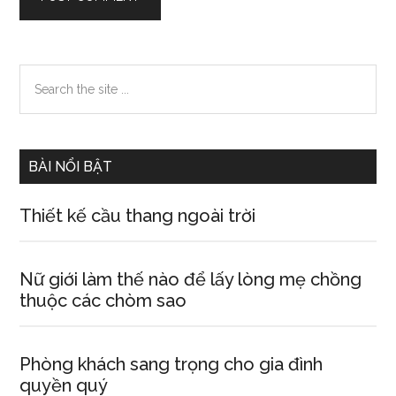
Primary
Search
the
Sidebar
site
...
BÀI NỔI BẬT
Thiết kế cầu thang ngoài trời
Nữ giới làm thế nào để lấy lòng mẹ chồng
thuộc các chòm sao
Phòng khách sang trọng cho gia đình
quyền quý