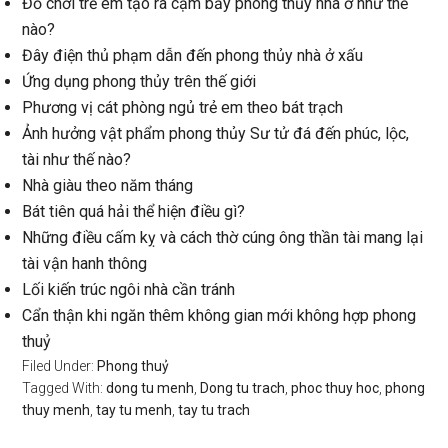
Đồ chơi trẻ em tạo ra cạm bẫy phong thủy nhà ở như thế
nào?
Đây điện thủ phạm dẫn đến phong thủy nhà ở xấu
Ứng dụng phong thủy trên thế giới
Phương vị cát phòng ngủ trẻ em theo bát trạch
Ảnh hưởng vật phẩm phong thủy Sư tử đá đến phúc, lộc,
tài như thế nào?
Nhà giàu theo năm tháng
Bát tiên quá hải thể hiện điều gì?
Những điều cấm kỵ và cách thờ cúng ông thần tài mang lại
tài vận hanh thông
Lối kiến trúc ngôi nhà cần tránh
Cẩn thận khi ngăn thêm không gian mới không hợp phong
thuỷ
Filed Under:
Phong thuỷ
Tagged With:
dong tu menh
,
Dong tu trach
,
phoc thuy hoc
,
phong
thuy menh
,
tay tu menh
,
tay tu trach