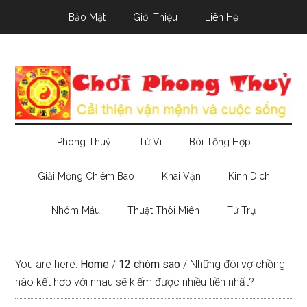
Skip
Skip
Skip
Bảo Mật
Giới Thiệu
Liên Hệ
to
to
to
main
secondary
primary
content
menu
sidebar
Phong Thuỷ
Tử Vi
Bói Tổng Hợp
Giải Mộng Chiêm Bao
Khai Vận
Kinh Dịch
Nhóm Máu
Thuật Thôi Miên
Tứ Trụ
You are here:
Home
/
12 chòm sao
/
Những đôi vợ chồng
nào kết hợp với nhau sẽ kiếm được nhiều tiền nhất?