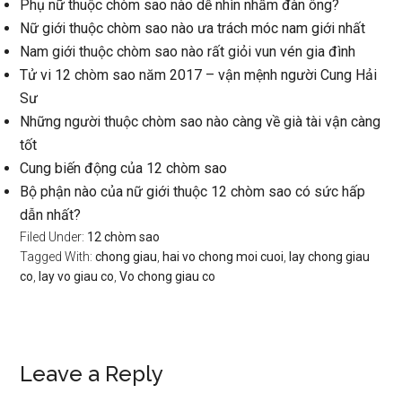
Phụ nữ thuộc chòm sao nào dễ nhìn nhầm đàn ông?
Nữ giới thuộc chòm sao nào ưa trách móc nam giới nhất
Nam giới thuộc chòm sao nào rất giỏi vun vén gia đình
Tử vi 12 chòm sao năm 2017 – vận mệnh người Cung Hải
Sư
Những người thuộc chòm sao nào càng về già tài vận càng
tốt
Cung biến động của 12 chòm sao
Bộ phận nào của nữ giới thuộc 12 chòm sao có sức hấp
dẫn nhất?
Filed Under:
12 chòm sao
Tagged With:
chong giau
,
hai vo chong moi cuoi
,
lay chong giau
co
,
lay vo giau co
,
Vo chong giau co
Reader
Leave a Reply