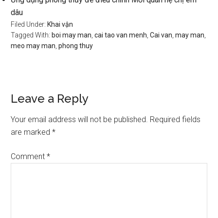
dâu
Filed Under:
Khai vận
Tagged With:
boi may man
,
cai tao van menh
,
Cai van
,
may man
,
meo may man
,
phong thuy
Reader
Leave a Reply
Interactions
Your email address will not be published.
Required fields
are marked
*
Comment
*