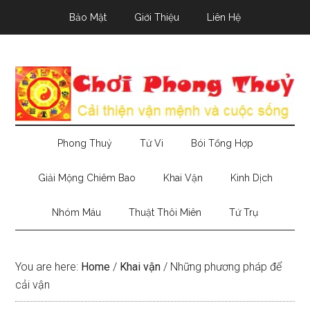
Skip
Skip
Skip
Bảo Mật
Giới Thiệu
Liên Hệ
to
to
to
main
secondary
primary
content
menu
sidebar
Phong Thuỷ
Tử Vi
Bói Tổng Hợp
Giải Mộng Chiêm Bao
Khai Vận
Kinh Dịch
Nhóm Máu
Thuật Thôi Miên
Tứ Trụ
You are here:
Home
/
Khai vận
/
Những phương pháp để
cải vận