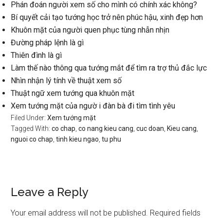
Phán đoán người xem số cho mình có chính xác không?
Bí quyết cải tạo tướng học trở nên phúc hậu, xinh đẹp hơn
Khuôn mặt của người quen phục tùng nhẫn nhịn
Đường pháp lệnh là gì
Thiên đình là gì
Làm thế nào thông qua tướng mắt để tìm ra trợ thủ đắc lực
Nhìn nhận lý tính về thuật xem số
Thuật ngữ xem tướng qua khuôn mặt
Xem tướng mặt của ngườ i đàn bà đi tìm tình yêu
Filed Under:
Xem tướng mặt
Tagged With:
co chap
,
co nang kieu cang
,
cuc doan
,
Kieu cang
,
nguoi co chap
,
tinh kieu ngao
,
tu phu
Reader
Leave a Reply
Interactions
Your email address will not be published.
Required fields