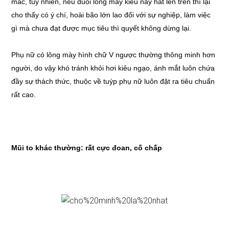
mác, tuy nhiên, nếu đuôi lông mày kiểu này hất lên trên thì lại
cho thấy có ý chí, hoài bão lớn lao đối với sự nghiệp, làm việc
gì mà chưa đạt được mục tiêu thì quyết không dừng lại.
Phụ nữ có lông mày hình chữ V ngược thường thông minh hơn
người, do vậy khó tránh khỏi hơi kiêu ngạo, ánh mắt luôn chứa
đầy sự thách thức, thuộc về tuýp phụ nữ luôn đặt ra tiêu chuẩn
rất cao.
Mũi to khác thường: rất cực đoan, cố chấp