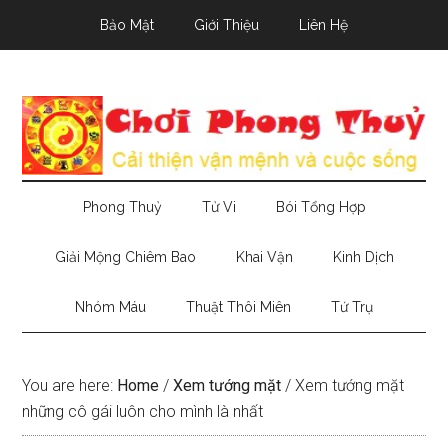
Skip
Skip
Skip
Bảo Mật
Giới Thiệu
Liên Hệ
to
to
to
main
secondary
primary
content
menu
sidebar
Phong Thuỷ
Tử Vi
Bói Tổng Hợp
Giải Mộng Chiêm Bao
Khai Vận
Kinh Dịch
Nhóm Máu
Thuật Thôi Miên
Tứ Trụ
You are here:
Home
/
Xem tướng mặt
/
Xem tướng mặt
những cô gái luôn cho mình là nhất