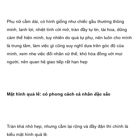
Phụ nữ cằm dài, có hình giống như chiếc gầu thường thông
minh, lanh lợi, nhiệt tình cởi mở, tràn đầy tự tin, tài hoa, dũng
cảm thể hiện mình, tuy nhiên do quá tự phụ, nên luôn cho mình
là trung tâm, làm việc gì cũng suy nghĩ dựa trên góc độ của
mình, xem nhẹ việc đối nhân xử thế, khó hòa đồng với mọi
người, nên quan hệ giao tiếp rất hạn hẹp
Mặt hình quả lê: có phong cách cá nhân đặc sắc
Trán khá nhỏ hẹp, nhưng cằm lại rộng và đầy đặn thì chính là
kiểu mặt hình quả lê.