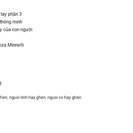
 tay phần 3
 thông minh
y của con người
Liza Minnelli
3
ghen
,
nguoi tinh hay ghen
,
nguoi vo hay ghen