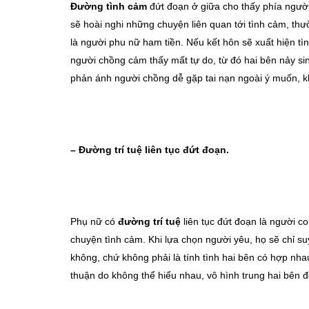
Đường tình cảm
đứt đoạn ở giữa cho thấy phía người 
sẽ hoài nghi những chuyện liên quan tới tình cảm, th
là người phu nữ ham tiền. Nếu kết hôn sẽ xuất hiện tì
người chồng cảm thấy mất tự do, từ đó hai bên nảy si
phản ánh người chồng dễ gặp tai nạn ngoài ý muốn, k
– Đường trí tuệ liên tục đứt đoạn.
Phụ nữ có
đường trí tuệ
liên tục đứt đoạn là người co
chuyện tình cảm. Khi lựa chọn người yêu, họ sẽ chỉ su
không, chứ không phải là tính tình hai bên có hợp nha
thuận do không thể hiểu nhau, vô hình trung hai bên đ