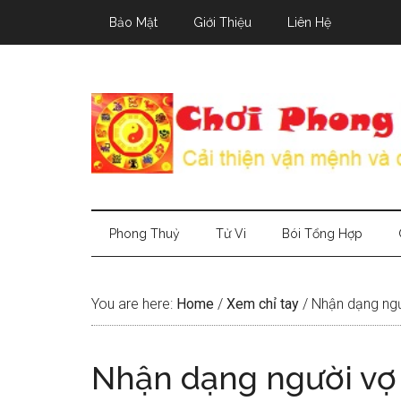
Skip
Skip
Skip
Bảo Mật
Giới Thiệu
Liên Hệ
to
to
to
main
secondary
primary
content
menu
sidebar
Phong Thuỷ
Tử Vi
Bói Tổng Hợp
You are here:
Home
/
Xem chỉ tay
/
Nhận dạng ngư
Nhận dạng người vợ