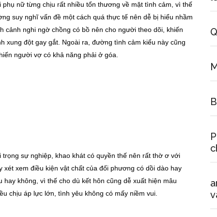
phụ nữ từng chịu rất nhiều tổn thương về mặt tình cảm, vì thế
ường suy nghĩ vấn đề một cách quá thực tế nên dễ bị hiểu nhầm
nh cảnh nghi ngờ chồng có bồ nên cho người theo dõi, khiến
Q
nh xung đột gay gắt. Ngoài ra, đường tình cảm kiểu này cũng
hiến người vợ có khả năng phải ở góa.
M
B
P
c
i trọng sự nghiệp, khao khát có quyền thế nên rất thờ ơ với
y xét xem điều kiện vật chất của đối phương có dồi dào hay
u hay không, vì thế cho dù kết hôn cũng dễ xuất hiện mâu
a
v
ều chịu áp lực lớn, tình yêu không có mấy niềm vui.