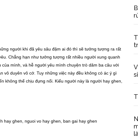
B
r
T
t
ững người khi đã yêu sâu đậm ai đó thì sẽ tưởng tượng ra rất
 yêu. Chẳng hạn như tưởng tượng rất nhiều người xung quanh
êu của mình, và hễ người yêu mình chuyện trò dăm ba câu với
V
ận vô duyên vô cớ. Tuy những việc này đều không có ác ý gì
s
n không thể chịu đựng nổi. Kiểu người này là người hay ghen,
T
N
m
l