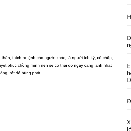
H
Đ
n
thân, thích ra lệnh cho người khác, là người ích kỷ, cố chấp,
E
uyết phục chồng mình nên sẽ có thái độ ngày càng lạnh nhạt
h
lòng, rất dễ bùng phát.
D
Đ
X
l