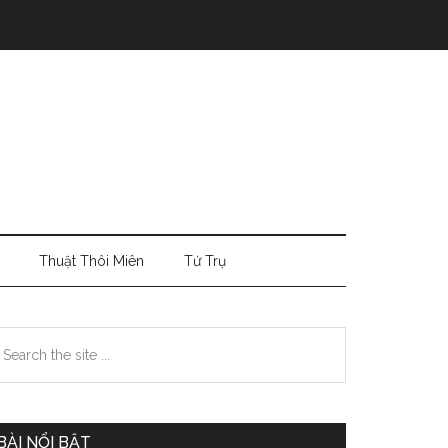
Thuật Thôi Miên
Tứ Trụ
Primary
earch
e
Sidebar
te
BÀI NỔI BẬT