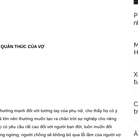
P
n
M
 QUẢN THÚC CỦA VỢ
H
X
t
C
t
h hưởng mạnh đối với tướng tay của phụ nữ, cho thấy họ có ý
 lớn nên thường muốn tạo ra chân trời sự nghiệp cho riêng
 có yêu cầu rất cao đối với người bạn đời, luôn muốn đối
Ă
ông ngừng, người chồng sẽ không bỏ qua lỗi lầm của người vợ.