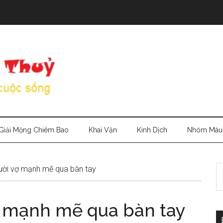
Giải Mộng Chiêm Bao
Khai Vận
Kinh Dịch
Nhóm Máu
S
ời vợ mạnh mẽ qua bàn tay
th
si
 mạnh mẽ qua bàn tay
...