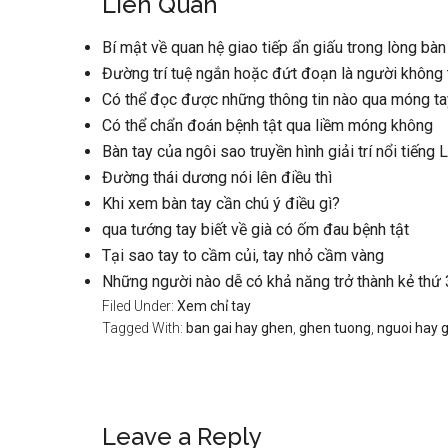
Liên Quan
Bí mật về quan hệ giao tiếp ẩn giấu trong lòng bàn
Đường trí tuệ ngắn hoặc đứt đoạn là người không
Có thể đọc được những thông tin nào qua móng ta
Có thể chẩn đoán bệnh tật qua liềm móng không
Bàn tay của ngôi sao truyền hình giải trí nổi tiếng 
Đường thái dương nói lên điều thì
Khi xem bàn tay cần chú ý điều gì?
qua tướng tay biết về già có ốm đau bệnh tật
Tại sao tay to cầm củi, tay nhỏ cầm vàng
Những người nào dễ có khả năng trở thành kẻ thứ 
Filed Under:
Xem chỉ tay
Tagged With:
ban gai hay ghen
,
ghen tuong
,
nguoi hay 
Reader
Leave a Reply