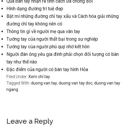
Qua bàn tay nhận ra tính cách ưa chống đối
Hình dạng đường trí tuệ đẹp
Bật mí những đường chỉ tay xấu và Cách hóa giải những
đường chỉ tay không nên có
Thông tin gì về người mẹ qua vân tay
Tướng tay của người thất bại trong sự nghiệp
Tướng tay của người phú quý nhờ kết hôn
Người đàn ông yêu gia đình phải chọn đối tượng có bàn
tay như thế nào
Đặc điểm của người có bàn tay hình Hỏa
Filed Under:
Xem chỉ tay
Tagged With:
duong van tay
,
duong van tay doc
,
duong van tay
ngang
Reader
Leave a Reply