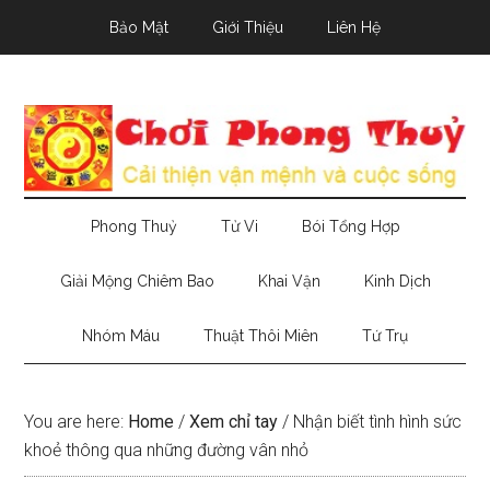
Skip
Skip
Skip
Bảo Mật
Giới Thiệu
Liên Hệ
to
to
to
main
secondary
primary
content
menu
sidebar
Phong Thuỷ
Tử Vi
Bói Tổng Hợp
Giải Mộng Chiêm Bao
Khai Vận
Kinh Dịch
Nhóm Máu
Thuật Thôi Miên
Tứ Trụ
You are here:
Home
/
Xem chỉ tay
/
Nhận biết tình hình sức
khoẻ thông qua những đường vân nhỏ