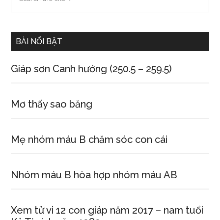
the
Sidebar
site
...
BÀI NỔI BẬT
Giáp sơn Canh hướng (250.5 – 259.5)
Mơ thấy sao băng
Mẹ nhóm máu B chăm sóc con cái
Nhóm máu B hòa hợp nhóm máu AB
Xem tử vi 12 con giáp năm 2017 – nam tuổi