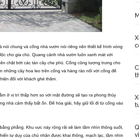
M
X
c
nói chung và cổng nhà vườn nói riêng nên thiết kế hình vòng
 lộc cho gia chủ. Quang cảnh nhà vườn luôn xanh mát với
nên chặt bớt các tán cây che phủ. Cổng cũng tượng trưng cho
C
m những cây hoa leo trên cổng và hàng rào nối với cổng để
t
thiện đối với khách ghé thăm.
 ở vị trí thấp hơn so với mặt đường sẽ tạo ra phong thủy
X
ong nhà cảm thấy bất ổn. Để hóa giải, hãy giữ lối đi từ cổng vào
t
Q
bằng phẳng. Khu vực này rộng rãi sẽ làm tầm nhìn thông suốt,
v
hiến tư duy của chủ nhân được khai thông, mạch lạc, tầm nhìn