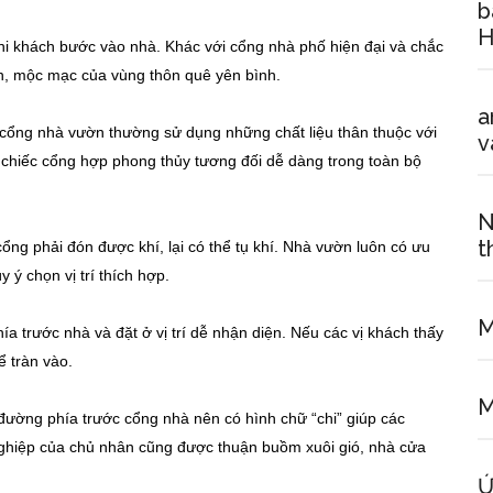
b
H
hi khách bước vào nhà. Khác với cổng nhà phố hiện đại và chắc
nh, mộc mạc của vùng thôn quê yên bình.
a
 cổng nhà vườn thường sử dụng những chất liệu thân thuộc với
v
t chiếc cổng hợp phong thủy tương đối dễ dàng trong toàn bộ
N
t
cổng phải đón được khí, lại có thể tụ khí. Nhà vườn luôn có ưu
y ý chọn vị trí thích hợp.
M
ía trước nhà và đặt ở vị trí dễ nhận diện. Nếu các vị khách thấy
ể tràn vào.
M
đường phía trước cổng nhà nên có hình chữ “chi” giúp các
 nghiệp của chủ nhân cũng được thuận buồm xuôi gió, nhà cửa
Ứ