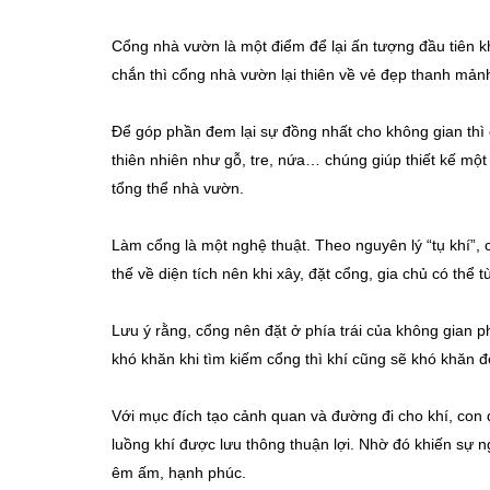
Cổng nhà vườn là một điểm để lại ấn tượng đầu tiên k
chắn thì cổng nhà vườn lại thiên về vẻ đẹp thanh mả
Để góp phần đem lại sự đồng nhất cho không gian thì
thiên nhiên như gỗ, tre, nứa… chúng giúp thiết kế mộ
tổng thể nhà vườn.
Làm cổng là một nghệ thuật. Theo nguyên lý “tụ khí”, 
thế về diện tích nên khi xây, đặt cổng, gia chủ có thể tù
Lưu ý rằng, cổng nên đặt ở phía trái của không gian ph
khó khăn khi tìm kiếm cổng thì khí cũng sẽ khó khăn đ
Với mục đích tạo cảnh quan và đường đi cho khí, con 
luồng khí được lưu thông thuận lợi. Nhờ đó khiến sự
êm ấm, hạnh phúc.