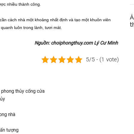
ược nhiều thành công.
Ă
g cần cách nhà một khoảng nhất định và tạo một khuôn viên
t
quanh luôn trong lành, tươi mát.
Nguồn: choiphongthuy.com Lý Cư Minh
5/5 - (1 vote)
 phong thủy cổng cửa
hủy
rong nhà
 ấn tượng