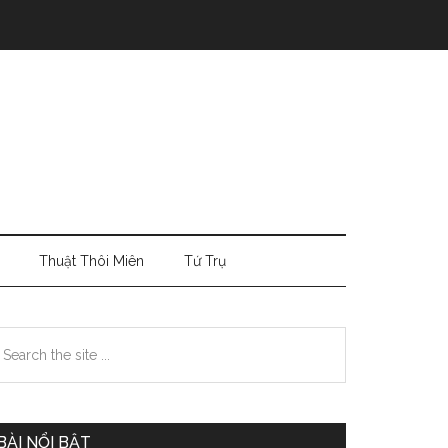
Thuật Thôi Miên
Tứ Trụ
Primary
earch
e
Sidebar
te
BÀI NỔI BẬT