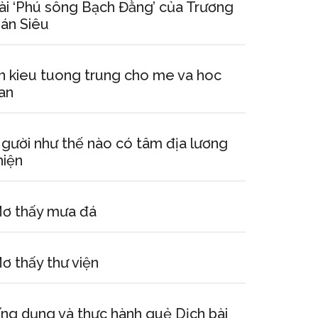
ài ‘Phú sông Bạch Đằng’ của Trương
án Siêu
n kieu tuong trung cho me va hoc
an
gười như thế nào có tâm địa lương
hiện
ơ thấy mưa đá
ơ thấy thư viện
ng dụng và thực hành quẻ Dịch bài