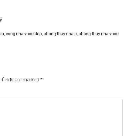
uỷ
on
,
cong nha vuon dep
,
phong thuy nha o
,
phong thuy nha vuon
 fields are marked
*