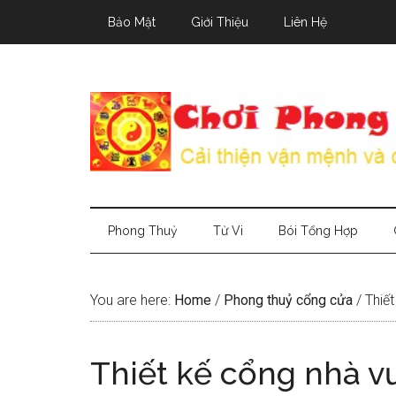
Skip
Skip
Skip
Bảo Mật
Giới Thiệu
Liên Hệ
to
to
to
main
secondary
primary
content
menu
sidebar
Phong Thuỷ
Tử Vi
Bói Tổng Hợp
You are here:
Home
/
Phong thuỷ cổng cửa
/
Thiết
Thiết kế cổng nhà 