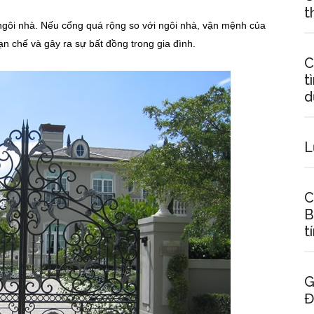
t
ngôi nhà. Nếu cổng quá rộng so với ngôi nhà, vận mệnh của
ạn chế và gây ra sự bất đồng trong gia đình.
C
t
d
L
C
B
t
G
Đ