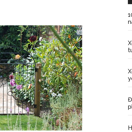
1
n
X
t
X
y
Đ
p
H