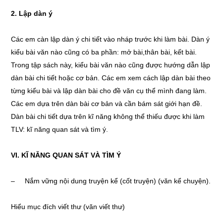
2. Lập dàn ý
Các em càn lập dàn ý chi tiết vào nháp trước khi làm bài. Dàn ý
kiểu bài văn nào cũng có ba phần: mở bài,thân bài, kết bài.
Trong tập sách này, kiểu bài văn nào cũng được hướng dẫn lập
dàn bài chi tiết hoặc cơ bản. Các em xem cách lập dàn bài theo
từng kiểu bài và lập dàn bài cho đề văn cụ thể mình đang làm.
Các em dựa trên dàn bài cơ bản và cần bám sát giới hạn đề.
Dàn bài chi tiết dựa trên kĩ năng không thể thiếu được khi làm
TLV: kĩ năng quan sát và tìm ý.
VI. KĨ NĂNG QUAN SÁT VÀ TÌM Ý
– Nắm vững nội dung truyện kể (cốt truyện) (văn kể chuyện).
Hiểu mục đích viết thư (văn viết thư)