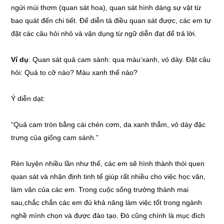
ngửi mùi thơm (quan sát hoa), quan sát hình dáng sự vật từ
bao quát đến chi tiết. Để diễn tả điều quan sát được, các em tự
đặt các câu hỏi nhỏ và vận dụng từ ngữ diễn đạt để trả lời.
Ví dụ
: Quan sát quả cam sành: qua màu‘xanh, vỏ dày. Đặt câu
hỏi: Quả to cỡ nào? Màu xanh thế nào?
Ý diễn dạt:
“Quả cam tròn bằng cái chén cơm, da xanh thẳm, vỏ dày đặc
trưng của giống cam sành.”
Rèn luyện nhiều lần như thế, các em sẽ hình thành thói quen
quan sát và nhận định tinh tế giúp rất nhiều cho việc học văn,
làm văn của các em. Trong cuộc sống trưởng thành mai
sau,chắc chắn các em đủ khả năng làm việc tốt trong ngành
nghề mình chọn và được đào tạo. Đó cũng chính là mục đích