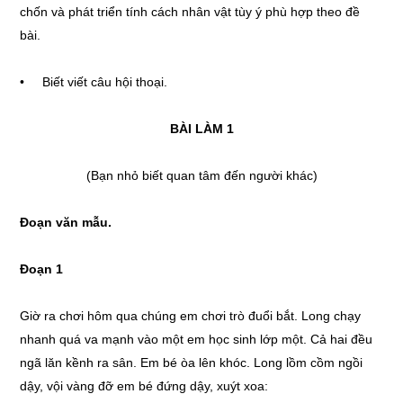
chốn và phát triển tính cách nhân vật tùy ý phù hợp theo đề
bài.
• Biết viết câu hội thoại.
BÀI LÀM 1
(Bạn nhỏ biết quan tâm đến người khác)
Đoạn văn mẫu.
Đoạn 1
Giờ ra chơi hôm qua chúng em chơi trò đuổi bắt. Long chạy
nhanh quá va mạnh vào một em học sinh lớp một. Cả hai đều
ngã lăn kềnh ra sân. Em bé òa lên khóc. Long lồm cồm ngồi
dậy, vội vàng đỡ em bé đứng dậy, xuýt xoa: