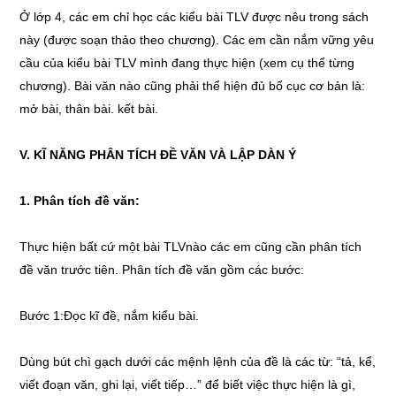
Ở lớp 4, các em chỉ học các kiểu bài TLV được nêu trong sách
này (được soạn thảo theo chương). Các em cần nắm vững yêu
cầu của kiểu bài TLV mình đang thực hiện (xem cụ thể từng
chương). Bài văn nào cũng phải thể hiện đủ bố cục cơ bản là:
mở bài, thân bài. kết bài.
V. KĨ NĂNG PHÂN TÍCH ĐỀ VĂN VÀ LẬP DÀN Ý
1. Phân tích đề văn:
Thực hiện bất cứ một bài TLVnào các em cũng cần phân tích
đề văn trước tiên. Phân tích đề văn gồm các bước:
Bước 1:Đọc kĩ đề, nắm kiểu bài.
Dùng bút chì gạch dưới các mệnh lệnh của đề là các từ: “tả, kể,
viết đoạn văn, ghi lại, viết tiếp…” để biết việc thực hiện là gì,