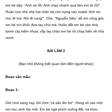
em bé dậy: “Anh xin lỗi. Anh chạy nhanh quá làm em té rồi!”.
Huân xoa nhè nhẹ hai chân bé,còn nựng vào mẹbé: Anh xin
mà, lỡ mà. Nín đi cưng!”. Chà. “Nguyễn Siêu” dỗ em cũng giỏi,
em bé nín khóc đưa tay chùi má. Huân dắt em bé vào nhà,
lượm cây kiếm nhựa, vẫy tay chào em bé rồi chạy biến về nhà
mình.
BÀI LÀM 2
(Bạn nhỏ không biết quan tâm đến người khác)
Đoạn văn mẫu:
Đoạn
1
:
Giờ chơi sáng nay, khi chơi “cá sấu lên bờ”. Hùng xô vào một
em học sinh lớp một. Em bé ngã phịch xuống đất, òa khóc.