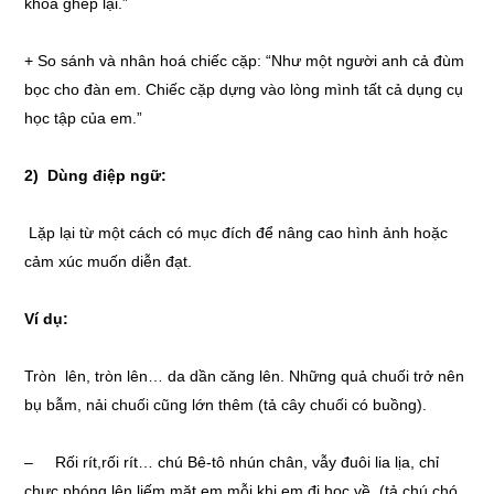
khoa ghép lại.”
+ So sánh và nhân hoá chiếc cặp: “Như một người anh cả đùm
bọc cho đàn em. Chiếc cặp dựng vào lòng mình tất cả dụng cụ
học tập của em.”
2) Dùng điệp ngữ:
Lặp lại từ một cách có mục đích để nâng cao hình ảnh hoặc
cảm xúc muốn diễn đạt.
Ví dụ:
Tròn lên, tròn lên… da dần căng lên. Những quả chuối trở nên
bụ bẫm, nải chuối cũng lớn thêm (tả cây chuối có buồng).
– Rối rít,rối rít… chú Bê-tô nhún chân, vẫy đuôi lia lịa, chỉ
chực phóng lên liếm mặt em mỗi khi em đi học về. (tả chú chó