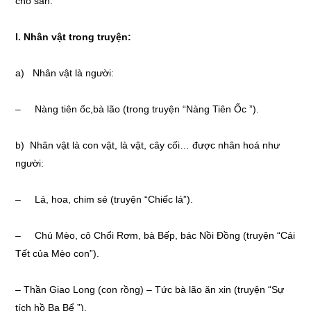
cho sẵn.
I. Nhân vật trong truyện:
a) Nhân vật là người:
– Nàng tiên ốc,bà lão (trong truyện “Nàng Tiên Ốc ”).
b) Nhân vật là con vật, là vật, cây cối… được nhân hoá như
người:
– Lá, hoa, chim sẻ (truyện “Chiếc lá”).
– Chú Mèo, cô Chổi Rơm, bà Bếp, bác Nồi Đồng (truyện “Cái
Tết của Mèo con”).
– Thần Giao Long (con rồng) – Tức bà lão ăn xin (truyện “Sự
tích hồ Ba Bể ”).