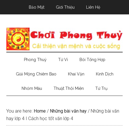
Skip
Skip
Skip
Bảo Mật
Giới Thiệu
Liên Hệ
to
to
to
main
secondary
primary
content
menu
sidebar
Phong Thuỷ
Tử Vi
Bói Tổng Hợp
Giải Mộng Chiêm Bao
Khai Vận
Kinh Dịch
Nhóm Máu
Thuật Thôi Miên
Tứ Trụ
You are here:
Home
/
Những bài văn hay
/
Những bài văn
hay lớp 4 I Cách học tốt văn lớp 4