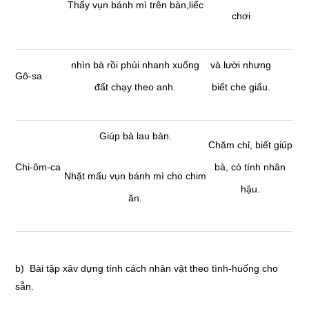
Thấy vụn bánh mì trên bàn,liếc
chơi
nhìn bà rồi phủi nhanh xuống
và lười nhưng
Gô-sa
đất chạy theo anh.
biết che giấu.
Giúp bà lau bàn.
Chăm chỉ, biết giúp
Chi-ôm-ca
bà, có tính nhân
Nhặt mấu vụn bánh mì cho chim
hậu.
ăn.
b) Bài tập xâv dựng tính cách nhân vật theo tình-huống cho
sẵn.