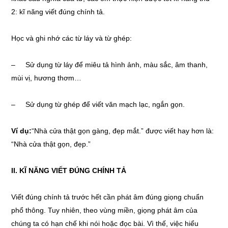
2: kĩ năng viết đúng chính tả.
Học và ghi nhớ các từ láy và từ ghép:
– Sử dụng từ láy để miêu tả hình ảnh, màu sắc, âm thanh,
mùi vị, hương thơm…
– Sử dụng từ ghép để viết văn mạch lạc, ngắn gọn.
Ví dụ:
“Nhà cửa thật gọn gàng, đẹp mắt.” được viết hay hơn là:
“Nhà cửa thật gọn, đẹp.”
II. KĨ NĂNG VIẾT ĐÚNG CHÍNH TẢ
Viết đúng chính tả trước hết cần phát âm đúng giọng chuẩn
phổ thông. Tuy nhiên, theo vùng miền, giọng phát âm của
chúng ta có hạn chế khi nói hoặc đọc bài. Vì thế, việc hiểu