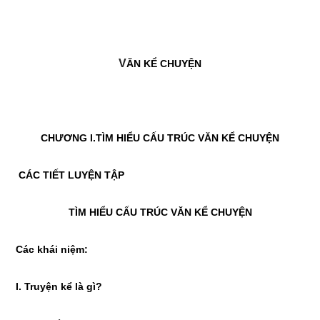
V
ĂN KỂ CHUYỆN
CHƯƠNG I
.
TÌM HIỂU CẤU TRÚC VĂN KỂ CHUYỆN
CÁC TIẾT LUYỆN TẬP
TÌM HIỂU CẤU TRÚC VĂN KỂ CHUYỆN
Các khái niệm:
I. Truyện kể là gì?