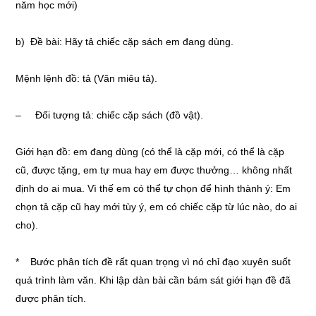
năm học mới)
b) Đề bài: Hãy tả chiếc cặp sách em đang dùng.
Mệnh lệnh đồ: tả (Văn miêu tả).
– Đối tượng tả: chiếc cặp sách (đồ vật).
Giới hạn đồ: em đang dùng (có thể là cặp mới, có thể là cặp
cũ, được tặng, em tự mua hay em được thưởng… không nhất
định do ai mua. Vì thế em có thể tự chọn để hình thành ý: Em
chọn tả cặp cũ hay mới tùy ý, em có chiếc cặp từ lúc nào, do ai
cho).
* Bước phân tích đề rất quan trọng vì nó chỉ đạo xuyên suốt
quá trình làm văn. Khi lập dàn bài cần bám sát giới hạn đề đã
được phân tích.