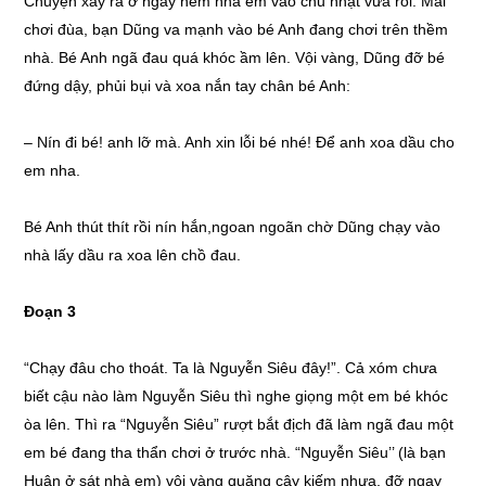
Chuyện xảy ra ở ngay hẻm nhà em vào chủ nhật vừa rồi. Mải
chơi đùa, bạn Dũng va mạnh vào bé Anh đang chơi trên thềm
nhà. Bé Anh ngã đau quá khóc ầm lên. Vội vàng, Dũng đỡ bé
đứng dậy, phủi bụi và xoa nắn tay chân bé Anh:
– Nín đi bé! anh lỡ mà. Anh xin lỗi bé nhé! Để anh xoa dầu cho
em nha.
Bé Anh thút thít rồi nín hắn,ngoan ngoãn chờ Dũng chạy vào
nhà lấy dầu ra xoa lên chồ đau.
Đoạn 3
“Chạy đâu cho thoát. Ta là Nguyễn Siêu đây!”. Cả xóm chưa
biết cậu nào làm Nguyễn Siêu thì nghe giọng một em bé khóc
òa lên. Thì ra “Nguyễn Siêu” rượt bắt địch đã làm ngã đau một
em bé đang tha thẩn chơi ở trước nhà. “Nguyễn Siêu’’ (là bạn
Huân ở sát nhà em) vội vàng quăng cây kiếm nhựa, đỡ ngay