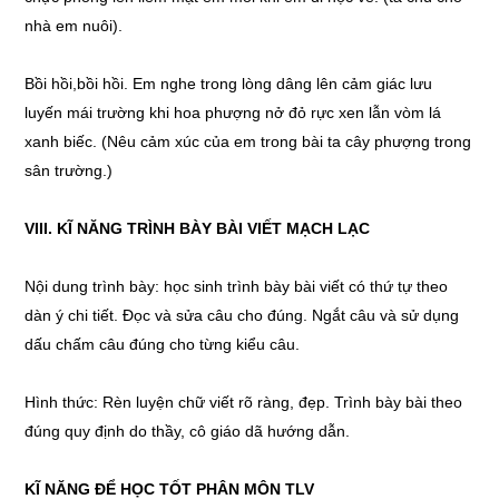
nhà em nuôi).
Bồi hồi,bồi hồi. Em nghe trong lòng dâng lên cảm giác lưu
luyến mái trường khi hoa phượng nở đỏ rực xen lẫn vòm lá
xanh biếc. (Nêu cảm xúc của em trong bài ta cây phượng trong
sân trường.)
VIII. KĨ NĂNG TRÌNH BÀY BÀI VIẾT MẠCH LẠC
Nội dung trình bày: học sinh trình bày bài viết có thứ tự theo
dàn ý chi tiết. Đọc và sửa câu cho đúng. Ngắt câu và sử dụng
dấu chấm câu đúng cho từng kiểu câu.
Hình thức: Rèn luyện chữ viết rõ ràng, đẹp. Trình bày bài theo
đúng quy định do thầy, cô giáo dã hướng dẫn.
KĨ NĂNG ĐỂ HỌC TỐT PHÂN MÔN TLV