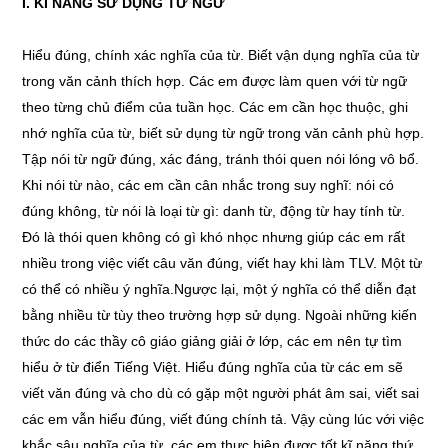
I. KĨ NĂNG SỬ DỤNG TỪ NGỮ
Hiểu đúng, chính xác nghĩa của từ. Biết vận dụng nghĩa của từ
trong văn cảnh thích hợp. Các em được làm quen với từ ngữ
theo từng chủ điểm của tuần học. Các em cần học thuộc, ghi
nhớ nghĩa của từ, biết sử dụng từ ngữ trong văn cảnh phù hợp.
Tập nói từ ngữ đúng, xác đáng, tránh thói quen nói lóng vô bổ.
Khi nói từ nào, các em cần cân nhắc trong suy nghĩ: nói có
đúng không, từ nói là loại từ gì: danh từ, động từ hay tính từ.
Đó là thói quen không có gì khó nhọc nhưng giúp các em rất
nhiều trong việc viết câu văn đúng, viết hay khi làm TLV. Một từ
có thể có nhiều ý nghĩa.Ngược lại, một ý nghĩa có thể diễn đạt
bằng nhiều từ tùy theo trường hợp sử dụng. Ngoài những kiến
thức do các thầy cô giáo giảng giải ở lớp, các em nên tự tìm
hiểu ở từ điển Tiếng Việt. Hiểu đúng nghĩa của từ các em sẽ
viết văn đúng và cho dù có gặp một người phát âm sai, viết sai
các em vẫn hiểu đúng, viết đúng chính tả. Vậy cùng lúc với việc
khắc sâu nghĩa của từ, các em thực hiện được tốt kĩ năng thứ