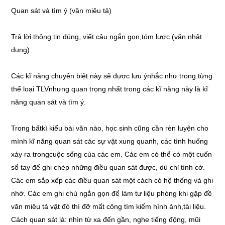
Quan sát và tìm ý (văn miêu tả)
Trả lời thông tin đúng, viết câu ngắn gọn,tóm lược (văn nhật
dụng)
Các kĩ năng chuyên biệt này sẽ được lưu ýnhắc như trong từng
thể loại TLVnhưng quan trọng nhất trong các kĩ năng này là kĩ
năng quan sát và tìm ý.
Trong bấtkì kiểu bài văn nào, học sinh cũng cần rèn luyện cho
mình kĩ năng quan sát các sự vật xung quanh, các tình huống
xảy ra trongcuộc sống của các em. Các em có thể có một cuốn
sổ tay để ghi chép những điều quan sát được, dù chỉ tình cờ.
Các em sắp xếp các điều quan sát một cách có hệ thống và ghi
nhớ. Các em ghi chú ngắn gọn để làm tư liệu phòng khi gặp đề
văn miêu tả vật đó thì đỡ mất công tìm kiếm hình ảnh,tài liệu.
Cách quan sát là: nhìn từ xa đến gần, nghe tiếng động, mũi