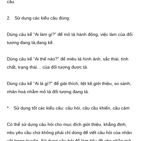
câu.
2. Sử dụng các kiểu câu đúng:
Dùng câu kể “Ai làm gì?” để mô tả hành động, việc làm của đối
tượng đang tả,đang kể.
Dùng câu kể “Ai thế nào?” để miêu tả hình ảnh, sắc thái, tính
chất, trạng thái… của đối tượng được tả.
Dùng câu kể “Ai là gì?” để giải thích, liệt kê,giới thiệu, so sánh,
nhân hoá nhằm mô tả đối tượng đang tả.
* Sử dụng tốt các kiểu câu: câu hỏi, câu cầu khiến, câu cảm
Có thể sử dụng câu hỏi cho mục đích giới thiệu, khẳng định,
nêu yêu cầu chứ không phải chỉ dùng để viết câu hỏi của nhân
vật trong truyện. Sử dụng câu hỏi để làm tiêu đề cho phần mở