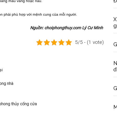
Đ
 bằng màu vàng hoặc nâu.
n phải phù hợp với mệnh cung của mỗi người.
X
g
Nguồn: choiphongthuy.com Lý Cư Minh
5/5 - (1 vote)
G
N
đ
ại
rong nhà
G
 phong thủy cổng cửa
M