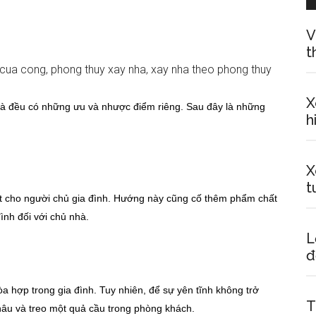
V
t
X
hà đều có những ưu và nhược điểm riêng. Sau đây là những
h
X
t
t cho người chủ gia đình. Hướng này cũng cố thêm phẩm chất
đình đối với chủ nhà.
L
đ
a hợp trong gia đình. Tuy nhiên, để sự yên tĩnh không trở
T
nâu và treo một quả cầu trong phòng khách.