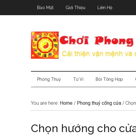
Skip
Skip
Skip
Bảo Mật
Giới Thiệu
Liên Hệ
to
to
to
main
secondary
primary
content
menu
sidebar
Phong Thuỷ
Tử Vi
Bói Tổng Hợp
You are here:
Home
/
Phong thuỷ cổng cửa
/
Chọn 
Chọn hướng cho cửa