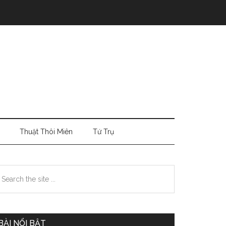
Thuật Thôi Miên
Tứ Trụ
Primary
earch
e
Sidebar
te
BÀI NỔI BẬT