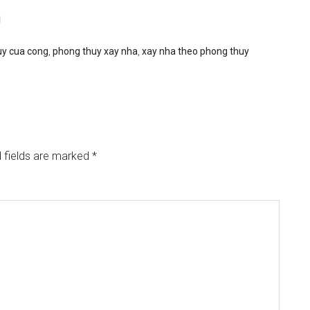
i
uy cua cong
,
phong thuy xay nha
,
xay nha theo phong thuy
 fields are marked
*