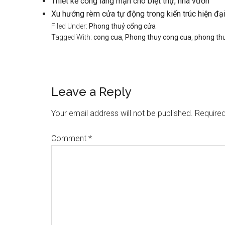
Thiết kế cổng lãng mạn cho biệt thự, nhà vườn
Xu hướng rèm cửa tự động trong kiến trúc hiện đạ
Filed Under:
Phong thuỷ cổng cửa
Tagged With:
cong cua
,
Phong thuy cong cua
,
phong th
Reader
Leave a Reply
Interactions
Your email address will not be published.
Required
Comment
*