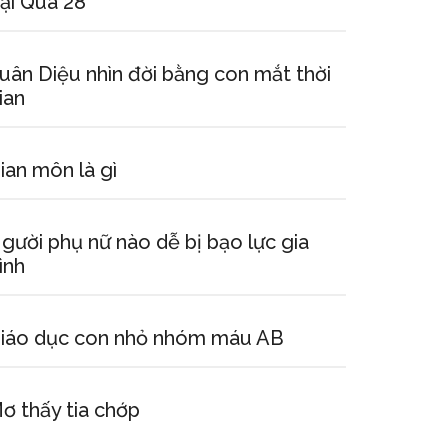
ại Quá 28
uân Diệu nhìn đời bằng con mắt thời
ian
ian môn là gì
gười phụ nữ nào dễ bị bạo lực gia
ình
iáo dục con nhỏ nhóm máu AB
ơ thấy tia chớp