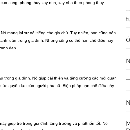
T
t
Nó mang lại sự nổi tiếng cho gia chủ. Tuy nhiên, bạn cũng nên
Ô
ranh luận trong gia đình. Nhưng cũng có thể hạn chế điều này
xanh đen.
N
 trong gia đình. Nó giúp cải thiện và tăng cường các mối quan
T
uá mức quyền lực của người phụ nữ. Biện pháp hạn chế điểu này
N
M
ày giúp trẻ trong gia đình tăng trưởng và pháttriển tốt. Nó