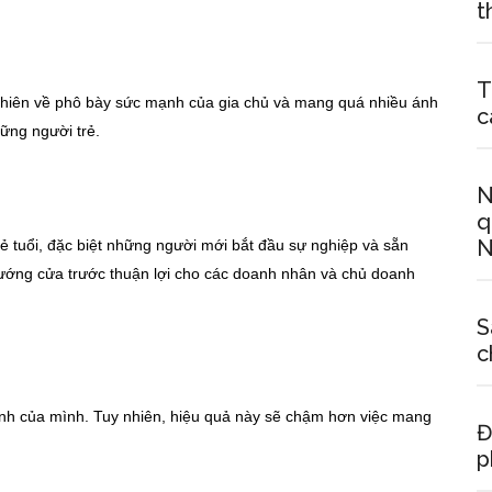
t
T
 thiên về phô bày sức mạnh của gia chủ và mang quá nhiều ánh
c
ững người trẻ.
N
q
N
 tuổi, đặc biệt những người mới bắt đầu sự nghiệp và sẵn
ướng cửa trước thuận lợi cho các doanh nhân và chủ doanh
S
c
ính của mình. Tuy nhiên, hiệu quả này sẽ chậm hơn việc mang
Đ
p