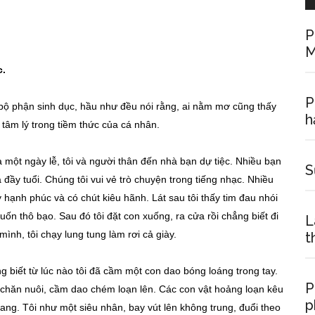
P
M
c.
P
g bộ phận sinh dục, hầu như đều nói rằng, ai nằm mơ cũng thấy
h
 tâm lý trong tiềm thức của cá nhân.
à một ngày lễ, tôi và người thân đến nhà bạn dự tiệc. Nhiều bạn
S
 đầy tuổi. Chúng tôi vui vẻ trò chuyện trong tiếng nhạc. Nhiều
hạnh phúc và có chút kiêu hãnh. Lát sau tôi thấy tim đau nhói
n thô bạo. Sau đó tôi đặt con xuống, ra cửa rồi chẳng biết đi
L
ình, tôi chạy lung tung làm rơi cả giày.
t
ng biết từ lúc nào tôi đã cầm một con dao bóng loáng trong tay.
P
i chăn nuôi, cầm dao chém loạn lên. Các con vật hoảng loạn kêu
p
ang. Tôi như một siêu nhân, bay vút lên không trung, đuổi theo