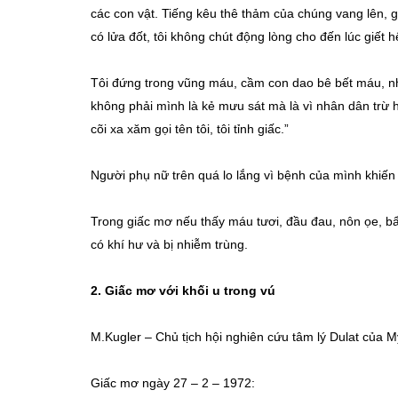
các con vật. Tiếng kêu thê thảm của chúng vang lên, 
có lửa đốt, tôi không chút động lòng cho đến lúc giết h
Tôi đứng trong vũng máu, cầm con dao bê bết máu, nhìn
không phải mình là kẻ mưu sát mà là vì nhân dân trừ h
cõi xa xăm gọi tên tôi, tôi tỉnh giấc.”
Người phụ nữ trên quá lo lắng vì bệnh của mình khiến
Trong giấc mơ nếu thấy máu tươi, đầu đau, nôn ọe, bẩ
có khí hư và bị nhiễm trùng.
2.
Giấc mơ với khối u trong vú
M.Kugler – Chủ tịch hội nghiên cứu tâm lý Dulat của M
Giấc mơ ngày 27 – 2 – 1972: