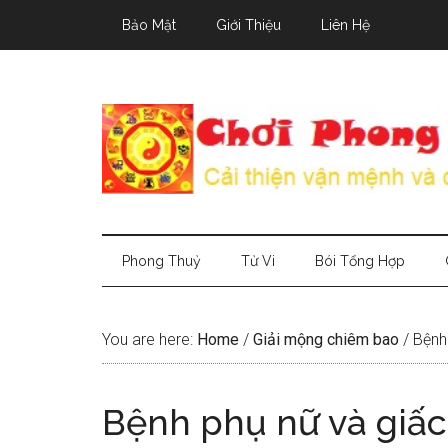
Skip
Skip
Skip
Bảo Mật
Giới Thiệu
Liên Hệ
to
to
to
main
secondary
primary
content
menu
sidebar
Phong Thuỷ
Tử Vi
Bói Tổng Hợp
You are here:
Home
/
Giải mộng chiêm bao
/
Bệnh 
Bệnh phụ nữ và giấ