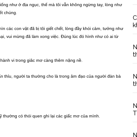
giống như ở địa ngục, thế mà tôi vẫn không ngừng tay, lòng như
ết chúng.
C
k
 các con vật đã bị tôi giết chết, lòng đầy khói cảm, tưởng như
ại, vui mừng đã làm xong việc. Đúng lúc đó hình như có ai từ
N
t
 hành vi trong giâc mơ càng thêm nặng nề.
N
n thỉu, người ta thường cho là trong âm đạo của người đàn bà
t
N
T
ỹ thường có thói quen ghi lại các giấc mơ của mình.
N