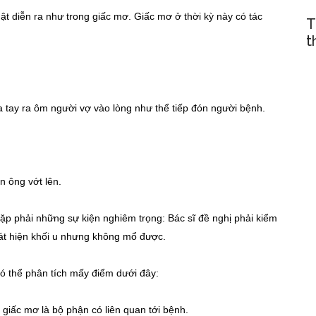
ật diễn ra như trong giấc mơ. Giấc mơ ở thời kỳ này có tác
T
t
a tay ra ôm người vợ vào lòng như thể tiếp đón người bệnh.
 ông vớt lên.
gặp phải những sự kiện nghiêm trọng: Bác sĩ đề nghị phải kiểm
hát hiện khối u nhưng không mổ được.
có thể phân tích mấy điểm dưới đây:
mơ là bộ phận có liên quan tới bệnh.