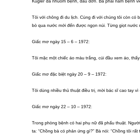
Kugler đã nhuốm bệnh, đau đớn. Bà phải nằm bệnh v
Tôi với chông đi du lịch. Cùng đi với chúng tôi còn có 
bò qua nước mới đến được ngọn núi. Từng giọt nước 
Giấc mơ ngày 15 – 6 – 1972:
Tôi mặc một chiếc áo màu trắng, cúi đầu xem áo, thấy
Giấc mơ đặc biệt ngày 20 – 9 – 1972:
Tôi dùng nhiều thủ thuật điều trị, mời bác sĩ cao tay vì
Giấc mơ ngày 22 – 10 – 1972:
Trong phòng bệnh có hai phụ nữ đã phẩu thuật. Người 
ta: “Chồng bà có phản ứng gì?” Bà nói: “Chồng tôi rất t