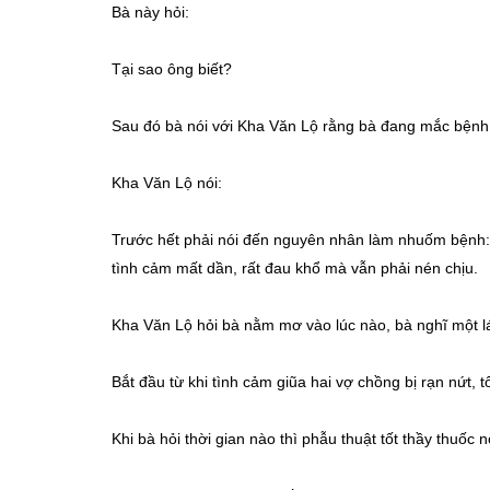
Bà này hỏi:
Tại sao ông biết?
Sau đó bà nói với Kha Văn Lộ rằng bà đang mắc bệnh
Kha Văn Lộ nói:
Trước hết phải nói đến nguyên nhân làm nhuốm bệnh:
tình cảm mất dần, rất đau khổ mà vẫn phải nén chịu.
Kha Văn Lộ hỏi bà nằm mơ vào lúc nào, bà nghĩ một lát
Bắt đầu từ khi tình cảm giũa hai vợ chồng bị rạn nứt,
Khi bà hỏi thời gian nào thì phẫu thuật tốt thầy thuốc nó