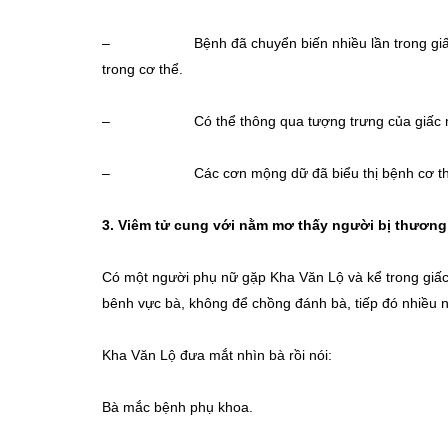
– Bệnh đã chuyển biến nhiều lần trong giấc mơ
trong cơ thể.
– Có thể thông qua tượng trưng của giấc mơ đ
– Các cơn mộng dữ đã biểu thị bệnh cơ th
3.
Viêm tử cung với nằm mơ thấy người bị thương
Có một người phụ nữ gặp Kha Văn Lộ và kể trong giấc
bênh vực bà, không để chồng đánh bà, tiếp đó nhiều n
Kha Văn Lộ đưa mắt nhìn bà rồi nói:
Bà mắc bệnh phụ khoa.