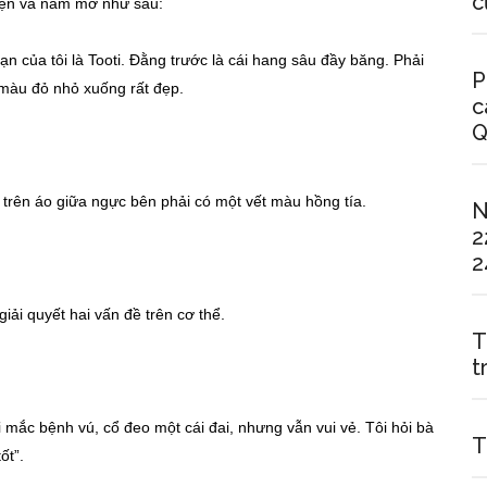
c
iện và nằm mơ như sau:
bạn của tôi là Tooti. Đằng trước là cái hang sâu đầy băng. Phải
P
màu đỏ nhỏ xuống rất đẹp.
c
Q
 trên áo giữa ngực bên phải có một vết màu hồng tía.
N
2
2
 giải quyết hai vấn đề trên cơ thể.
T
t
mắc bệnh vú, cổ đeo một cái đai, nhưng vẫn vui vẻ. Tôi hỏi bà
T
ốt”.