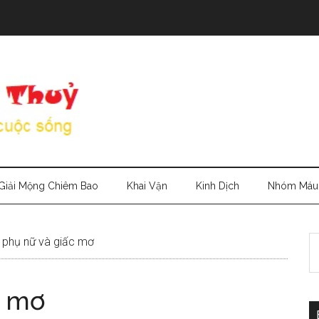
Giải Mộng Chiêm Bao
Khai Vận
Kinh Dịch
Nhóm Máu
S
phụ nữ và giấc mơ
th
si
c mơ
...