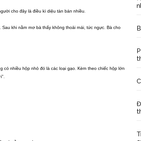
n
gười cho đây là điều kì diệu tàn bán nhiều.
B
 Sau khi nằm mơ bà thấy không thoải mái, tức ngực. Bà cho
P
t
g có nhiều hộp nhỏ đó là các loại gạo. Kèm theo chiếc hộp lớn
i”.
C
Đ
t
T