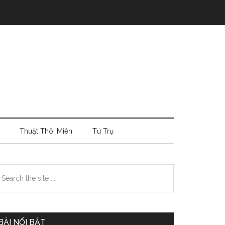
Thuật Thôi Miên
Tứ Trụ
Primary
earch
e
Sidebar
te
BÀI NỔI BẬT