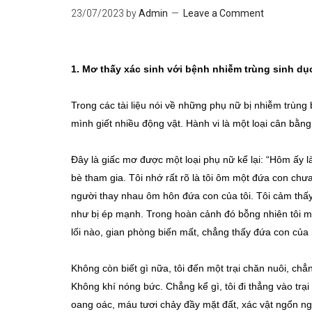
23/07/2023
by
Admin
Leave a Comment
1.
Mơ thấy xác sinh với bệnh nhiễm trùng sinh dụ
Trong các tài liệu nói về những phụ nữ bị nhiễm trùn
mình giết nhiều động vật. Hành vi là một loại cân bằng
Đây là giấc mơ được một loại phụ nữ kể lại: “Hôm ấy l
bè tham gia. Tôi nhớ rất rõ là tôi ôm một đứa con chưa
người thay nhau ôm hôn đứa con của tôi. Tôi cảm thấy 
như bị ép mạnh. Trong hoàn cảnh đó bỗng nhiên tôi muố
lối nào, gian phòng biến mất, chẳng thấy đứa con của m
Không còn biết gì nữa, tôi đến một trại chăn nuôi, chẳ
Không khí nóng bức. Chẳng kể gì, tôi đi thẳng vào trạ
oang oác, máu tươi chảy đầy mặt đất, xác vật ngổn ng