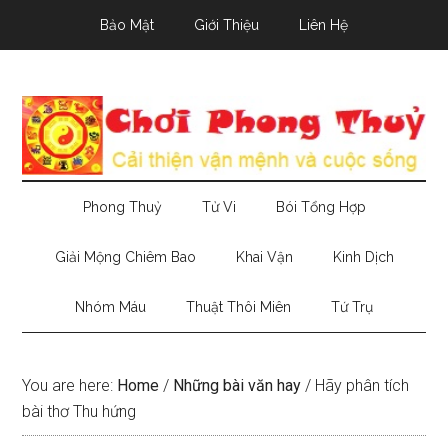
Skip
Skip
Skip
Bảo Mật
Giới Thiệu
Liên Hệ
to
to
to
main
secondary
primary
content
menu
sidebar
Phong Thuỷ
Tử Vi
Bói Tổng Hợp
Giải Mộng Chiêm Bao
Khai Vận
Kinh Dịch
Nhóm Máu
Thuật Thôi Miên
Tứ Trụ
You are here:
Home
/
Những bài văn hay
/
Hãy phân tích
bài thơ Thu hứng