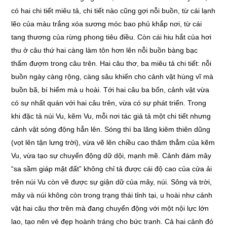
có hai chi tiết miêu tả, chi tiết nào cũng gợi nỗi buồn, từ cái lạnh
lẽo của màu trắng xóa sương móc bao phủ khắp nơi, từ cái
tang thương của rừng phong tiêu điều. Còn cái hiu hắt của hơi
thu ở câu thứ hai càng làm tôn hơn lên nỗi buồn bàng bạc
thấm đượm trong câu trên. Hai câu thơ, ba miêu tả chi tiết: nỗi
buồn ngày càng rộng, càng sâu khiến cho cảnh vật hùng vĩ mà
buồn bã, bí hiểm mà u hoài. Tới hai câu ba bốn, cảnh vật vừa
có sự nhất quán với hai câu trên, vừa có sự phát triển. Trong
khi đặc tả núi Vu, kẽm Vu, mỗi nơi tác giả tả một chi tiết nhưng
cảnh vật sóng động hẳn lên. Sóng thì ba lãng kiêm thiên dũng
(vọt lên tận lưng trời), vừa vẽ lên chiều cao thăm thẳm của kẽm
Vu, vừa tạo sự chuyển động dữ dội, mạnh mẽ. Cảnh đám mây
“sa sầm giáp mặt đất” không chỉ tả được cái độ cao của cửa ải
trên núi Vu còn vẽ được sự giận dữ của mây, núi. Sông và trời,
mây và núi không còn trong trạng thái tỉnh tại, u hoài như cảnh
vật hai câu thơ trên mà đang chuyển động với một nội lực lớn
lao, tạo nên vẻ đẹp hoành tráng cho bức tranh. Cả hai cảnh đó