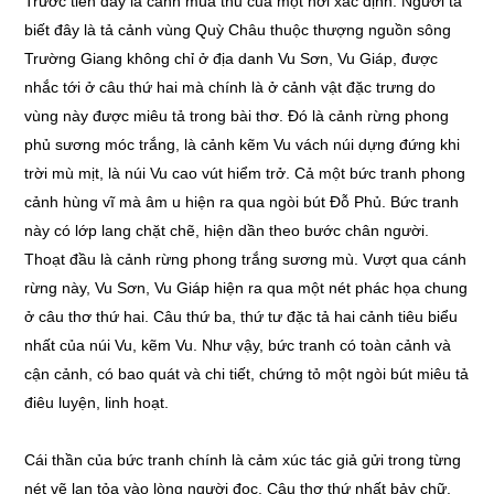
Trước tiên đây là cảnh mùa thu của một nơi xác định. Người ta
biết đây là tả cảnh vùng Quỳ Châu thuộc thượng nguồn sông
Trường Giang không chỉ ở địa danh Vu Sơn, Vu Giáp, được
nhắc tới ở câu thứ hai mà chính là ở cảnh vật đặc trưng do
vùng này được miêu tả trong bài thơ. Đó là cảnh rừng phong
phủ sương móc trắng, là cảnh kẽm Vu vách núi dựng đứng khi
trời mù mịt, là núi Vu cao vút hiểm trở. Cả một bức tranh phong
cảnh hùng vĩ mà âm u hiện ra qua ngòi bút Đỗ Phủ. Bức tranh
này có lớp lang chặt chẽ, hiện dần theo bước chân người.
Thoạt đầu là cảnh rừng phong trắng sương mù. Vượt qua cánh
rừng này, Vu Sơn, Vu Giáp hiện ra qua một nét phác họa chung
ở câu thơ thứ hai. Câu thứ ba, thứ tư đặc tả hai cảnh tiêu biểu
nhất của núi Vu, kẽm Vu. Như vậy, bức tranh có toàn cảnh và
cận cảnh, có bao quát và chi tiết, chứng tỏ một ngòi bút miêu tả
điêu luyện, linh hoạt.
Cái thần của bức tranh chính là cảm xúc tác giả gửi trong từng
nét vẽ lan tỏa vào lòng người đọc. Câu thơ thứ nhất bảy chữ,