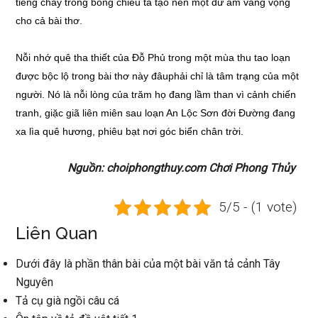
tiếng chày trong bóng chiều tà tạo nên một dư âm vang vọng
cho cả bài thơ.
Nỗi nhớ quê tha thiết của Đỗ Phủ trong một mùa thu tao loạn
được bộc lộ trong bài thơ này đâuphải chỉ là tâm trạng của một
người. Nó là nỗi lòng của trăm họ đang lầm than vì cảnh chiến
tranh, giặc giã liên miên sau loạn An Lộc Sơn đời Đường đang
xa lìa quê hương, phiêu bạt nơi góc biển chân trời.
Nguồn: choiphongthuy.com Chơi Phong Thủy
5/5 - (1 vote)
Liên Quan
Dưới đây là phần thân bài của một bài văn tả cảnh Tây
Nguyên
Tả cụ già ngồi câu cá