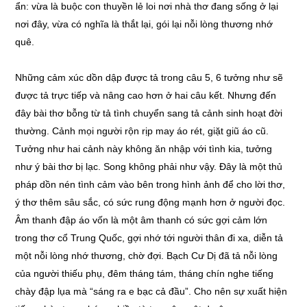
ẩn: vừa là buộc con thuyền lẻ loi nơi nhà thơ đang sống ở lại
nơi đây, vừa có nghĩa là thắt lại, gói lại nỗi lòng thương nhớ
quê.
Những cảm xúc dồn dập được tả trong câu 5, 6 tưởng như sẽ
được tả trực tiếp và nâng cao hơn ở hai câu kết. Nhưng đến
đây bài thơ bỗng từ tả tình chuyển sang tả cảnh sinh hoạt đời
thường. Cảnh mọi người rộn rịp may áo rét, giặt giũ áo cũ.
Tưởng như hai cảnh này không ăn nhập với tình kia, tưởng
như ý bài thơ bị lạc. Song không phải như vậy. Đây là một thủ
pháp dồn nén tình cảm vào bên trong hình ảnh để cho lời thơ,
ý thơ thêm sâu sắc, có sức rung động mạnh hơn ở người đọc.
Âm thanh đập áo vốn là một âm thanh có sức gợi cảm lớn
trong thơ cổ Trung Quốc, gợi nhớ tới người thân đi xa, diễn tả
một nỗi lòng nhớ thương, chờ đợi. Bạch Cư Dị đã tả nỗi lòng
của người thiếu phụ, đêm tháng tám, tháng chín nghe tiếng
chày đập lụa mà “sáng ra e bạc cả đầu”. Cho nên sự xuất hiện