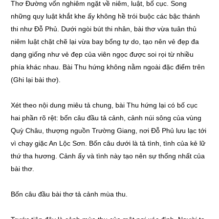
Thơ Đường vốn nghiêm ngặt về niêm, luật, bố cục. Song
những quy luật khắt khe ấy không hề trói buộc các bậc thánh
thi như Đỗ Phủ. Dưới ngòi bút thi nhân, bài thơ vừa tuân thủ
niêm luật chặt chẽ lại vừa bay bổng tự do, tạo nên vẻ đẹp đa
dạng giống như vẻ đẹp của viên ngọc được soi rọi từ nhiều
phía khác nhau. Bài Thu hứng không nằm ngoài đặc điểm trên
(Ghi lại bài thơ).
Xét theo nội dung miêu tả chung, bài Thu hứng lại có bố cục
hai phần rõ rệt: bốn câu đầu tả cảnh, cảnh núi sông của vùng
Quỳ Châu, thượng nguồn Trường Giang, nơi Đỗ Phủ lưu lạc tới
vì chạy giặc An Lộc Sơn. Bốn câu dưới là tả tình, tình của kẻ lữ
thứ tha hương. Cảnh ấy và tình này tạo nên sự thống nhất của
bài thơ.
Bốn câu đầu bài thơ tả cảnh mùa thu.