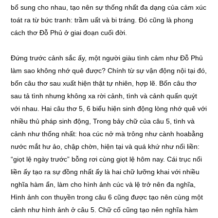
bổ sung cho nhau, tạo nên sự thống nhất đa dạng của cảm xúc
toát ra từ bức tranh: trầm uất và bi tráng. Đó cũng là phong
cách thơ Đỗ Phủ ở giai đoạn cuối đời.
Đứng trước cảnh sắc ấy, một người giàu tình cảm như Đỗ Phủ
làm sao không nhớ quê được? Chính từ sự vận động nội tại đó,
bốn câu thơ sau xuất hiện thật tự nhiên, hợp lẽ. Bốn câu thơ
sau tả tình nhưng không xa rời cảnh, tình và cảnh quấn quýt
với nhau. Hai câu thơ 5, 6 biểu hiện sinh động lòng nhớ quê với
nhiều thủ pháp sinh động, Trong bảy chữ của câu 5, tình và
cảnh như thống nhất: hoa cúc nở mà trông như cành hoabằng
nước mắt hư ảo, chập chờn, hiện tại và quá khứ như nối liền:
“giọt lệ ngày trước” bỗng rơi cùng giọt lệ hôm nay. Cái trục nối
liền ấy tạo ra sự đồng nhất ấy là hai chữ lưỡng khai với nhiều
nghĩa hàm ẩn, làm cho hình ảnh cúc và lệ trở nên đa nghĩa,
Hình ảnh con thuyền trong câu 6 cũng được tạo nên cùng một
cảnh như hình ảnh ở câu 5. Chữ cố cũng tạo nên nghĩa hàm