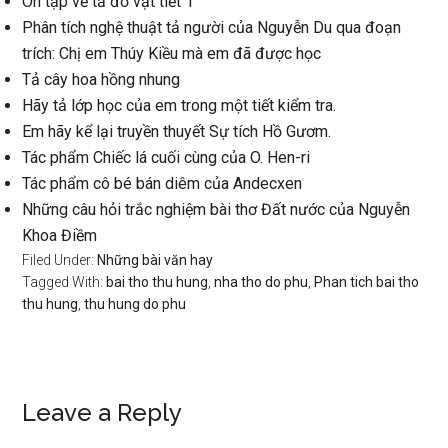
Ôn tập về tả đồ vật tiết 1
Phân tích nghệ thuật tả người của Nguyễn Du qua đoạn
trích: Chị em Thúy Kiều mà em đã được học
Tả cây hoa hồng nhung
Hãy tả lớp học của em trong một tiết kiểm tra.
Em hãy kể lại truyền thuyết Sự tích Hồ Gươm.
Tác phẩm Chiếc lá cuối cùng của O. Hen-ri
Tác phẩm cô bé bán diêm của Andecxen
Những câu hỏi trắc nghiệm bài thơ Đất nước của Nguyễn
Khoa Điềm
Filed Under:
Những bài văn hay
Tagged With:
bai tho thu hung
,
nha tho do phu
,
Phan tich bai tho
thu hung
,
thu hung do phu
Reader
Leave a Reply