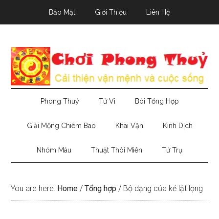
Skip
Skip
Skip
Bảo Mật
Giới Thiệu
Liên Hệ
to
to
to
main
secondary
primary
content
menu
sidebar
Phong Thuỷ
Tử Vi
Bói Tổng Hợp
Giải Mộng Chiêm Bao
Khai Vận
Kinh Dịch
Nhóm Máu
Thuật Thôi Miên
Tứ Trụ
You are here:
Home
/
Tổng hợp
/
Bộ dạng của kẻ lật lọng