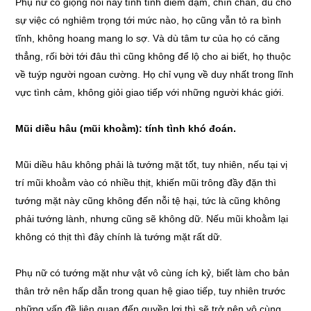
Phụ nữ có giọng nói này tính tình điềm đạm, chín chắn, dù cho
sự việc có nghiêm trọng tới mức nào, họ cũng vẫn tỏ ra bình
tĩnh, không hoang mang lo sợ. Và dù tâm tư của họ có căng
thẳng, rối bời tới đâu thì cũng không để lộ cho ai biết, họ thuộc
về tuýp người ngoan cường. Họ chỉ vụng về duy nhất trong lĩnh
vực tình cảm, không giỏi giao tiếp với những người khác giới.
Mũi diều hâu (mũi khoằm): tính tình khó đoán.
Mũi diều hâu không phải là tướng mặt tốt, tuy nhiên, nếu tại vị
trí mũi khoằm vào có nhiều thịt, khiến mũi trông đầy đặn thì
tướng mặt này cũng không đến nỗi tệ hại, tức là cũng không
phải tướng lành, nhưng cũng sẽ không dữ. Nếu mũi khoằm lại
không có thịt thì đây chính là tướng mặt rất dữ.
Phụ nữ có tướng mặt như vật vô cùng ích kỷ, biết làm cho bản
thân trở nên hấp dẫn trong quan hệ giao tiếp, tuy nhiên trước
những vấn đề liên quan đến quyền lợi thì sẽ trở nên vô cùng