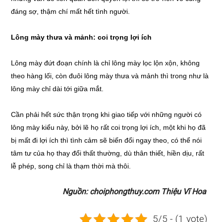
đáng sợ, thậm chí mất hết tình người.
Lông mày thưa và mảnh: coi trọng lợi ích
Lông mày đứt đoạn chính là chỉ lông mày lọc lộn xộn, không
theo hàng lối, còn đuôi lông mày thưa và mảnh thì trong như là
lông mày chỉ dài tới giữa mắt.
Cần phải hết sức thận trọng khi giao tiếp với những người có
lông mày kiểu này, bởi lẽ họ rất coi trọng lợi ích, một khi họ đã
bị mất đi lợi ích thì tình cảm sẽ biến đổi ngay theo, có thể nói
tâm tư của họ thay đổi thất thường, dù thân thiết, hiền dịu, rất
lễ phép, song chỉ là thạm thời mà thôi.
Nguồn: choiphongthuy.com Thiệu Vĩ Hoa
5/5 - (1 vote)