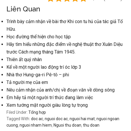
Liên Quan
Trình bày cảm nhận về bài thơ Khi con tu hú của tác giả Tố
Hữu.
Học đường thể hiện cho học tập
Hãy tìm hiểu những đặc điểm về nghệ thuật thơ Xuân Diệu
trước Cách mạng tháng Tám 1945.
Thiên ất quý nhân
Kể về một người lao động trí óc lớp 3
Nhà thơ Hung-ga-ri Pê-tô – phi
Tả người mẹ của em
Nêu cảm nhận của anh/chị về đoạn văn về dòng sông
Em hãy tả một người trí thức đang làm việc
Xem tướng mặt người giàu lòng tự trọng
Filed Under:
Tổng hợp
Tagged With:
doc ac
,
nguoi doc ac
,
nguoi hai mat
,
nguoi ngoan
cuong
,
nguoi nham hiem
,
Nguoi thu doan
,
thu doan