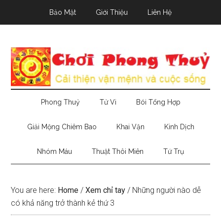
Skip
Skip
Skip
Bảo Mật
Giới Thiệu
Liên Hệ
to
to
to
main
secondary
primary
content
menu
sidebar
Phong Thuỷ
Tử Vi
Bói Tổng Hợp
Giải Mộng Chiêm Bao
Khai Vận
Kinh Dịch
Nhóm Máu
Thuật Thôi Miên
Tứ Trụ
You are here:
Home
/
Xem chỉ tay
/
Những người nào dễ
có khả năng trở thành kẻ thứ 3