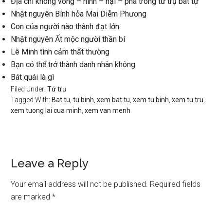
Địa chi không vong – hình – hại – phá trong tứ trụ bát tự
Nhật nguyên Bính hỏa Mai Diễm Phương
Con của người nào thành đạt lớn
Nhật nguyên Ất mộc người thần bí
Lê Minh tình cảm thất thường
Bạn có thể trở thành danh nhân không
Bát quái là gì
Filed Under:
Tứ trụ
Tagged With:
Bat tu
,
tu binh
,
xem bat tu
,
xem tu binh
,
xem tu tru
,
xem tuong lai cua minh
,
xem van menh
Reader
Leave a Reply
Interactions
Your email address will not be published.
Required fields
are marked
*