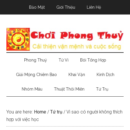
Skip
Skip
Skip
Bảo Mật
Giới Thiệu
Liên Hệ
to
to
to
main
secondary
primary
content
menu
sidebar
Phong Thuỷ
Tử Vi
Bói Tổng Hợp
Giải Mộng Chiêm Bao
Khai Vận
Kinh Dịch
Nhóm Máu
Thuật Thôi Miên
Tứ Trụ
You are here:
Home
/
Tứ trụ
/
Vì sao có người không thích
hợp với việc học