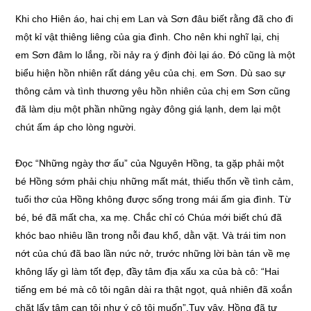
Khi cho Hiên áo, hai chị em Lan và Sơn đâu biết rằng đã cho đi
một kỉ vật thiêng liêng của gia đình. Cho nên khi nghĩ lại, chị
em Sơn đâm lo lắng, rồi nảy ra ý định đòi lại áo. Đó cũng là một
biểu hiện hồn nhiên rất dáng yêu của chị. em Sơn. Dù sao sự
thông cảm và tình thương yêu hồn nhiên của chị em Sơn cũng
đã làm dịu một phần những ngày đông giá lạnh, dem lại một
chút ấm áp cho lòng người.
Đọc “Những ngày thơ ấu” của Nguyên Hồng, ta gặp phải một
bé Hồng sớm phải chịu những mất mát, thiếu thốn về tình cảm,
tuổi thơ của Hồng không được sống trong mái ấm gia đình. Từ
bé, bé đã mất cha, xa mẹ. Chắc chỉ có Chúa mới biết chú đã
khóc bao nhiêu lần trong nỗi đau khổ, dằn vặt. Và trái tim non
nớt của chú đã bao lần nức nở, trước những lời bàn tán về mẹ
không lấy gì làm tốt đẹp, đầy tâm địa xấu xa của bà cô: “Hai
tiếng em bé mà cô tôi ngân dài ra thật ngọt, quả nhiên đã xoắn
chặt lấy tâm can tôi như ý cô tôi muốn”.Tuy vậy, Hồng đã tự