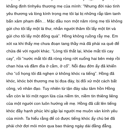
khẳng định tìnhyêu thương mẹ của mình: “Nhưng đời nào tình
yêu thương và lòng kính trọng mẹ tôi lại bị những rắp tâm tanh
bẩn xâm phạm đến… Mặc dầu non một năm ròng mẹ tôi không
gửi cho tôi lấy một lá thư, nhắn người thăm tồi lấy một lời và
gửi cho tôi lấy một đống quà”. Hồng không ruồng rẫy mẹ. Em
xót xa khi thấy mẹ chưa đoạn tang thầy mà đã phải xa quê để
chửa đẻ với người khác. “Lòng tôi thắt lại, khóe mắt tôi cay
cay”, rồi “nước mắt tôi đã ròng ròng rớt xuống hai bên mép rồi
chan hòa và đầm đìa ở cằm, ở cổ”. Nỗi đau đớn ấy đã khiến
cho “cổ họng tôi đã nghẹn ứ không khóc ra tiếng”. Hồng đã
khóc, khóc bởi thương mẹ bị đọa đày, bị đối xử một cách bất
công, vô nhân đạo. Tuy nhiên từ tận đáy sâu tâm hồn Hồng
vẫn còn le lói một ngọn lửa của niềm tin, niềm tin thiêng liêng
của một người con luôn hướng về mẹ. Hồng đã cất lên tiếng
khóc đầy hạnh phúc khi gặp lại người mẹ muôn vàn kính yêu
của mình. Ta hiểu rằng để có được tiếng khóc ấy chú bé đã
phải chờ đợi mỏi mòn qua bao tháng ngày dài đằng đẵng.