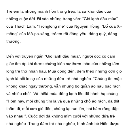
Trẻ em là những mảnh hồn trong trẻo, là sự khởi đầu của
những cuộc đời. Đi vào những trang văn: “Gió lạnh đầu mùa”
của Thạch Lam, “Tronglòng mẹ” của Nguyên Hồng, “Bố của Xi-
mông” của Mô-pa-xăng, trẻem rất đáng yêu, đáng quý, đáng
thương.
Đến với truyện ngắn “Gió lạnh đầu mùa”, người đọc có cảm
giác ấm áp khi được chứng kiến sự thơm thảo của những tấm
lòng trẻ thơ nhân hậu. Mùa đông đến, đem theo những cơn gió
lạnh là nỗi lo sợ của những đứa trẻ nhà nghèo. “Chúng ăn mặc
không khác ngày thường, vẫn những bộ quần áo nâu bạc rách
vá nhiều chỗ”. Và thếlà mùa đông lạnh lẽo đã hành hạ chúng:
“Hôm nay, môi chúng tím lạ và qua những chỗ áo rách, da thịt
thâm đi, mỗi cơn gió đến, chúng lại run lên, hai hàm răng đập
vào nhau “. Cuộc đời đã không mỉm cười với những đứa trẻ
nhà nghèo. Trong đám trẻ nhà nghèo, hình ảnh bé Hiên được