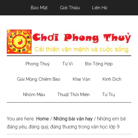
Skip
Skip
Skip
Bảo Mật
Giới Thiệu
Liên Hệ
to
to
to
main
secondary
primary
content
menu
sidebar
Phong Thuỷ
Tử Vi
Bói Tổng Hợp
Giải Mộng Chiêm Bao
Khai Vận
Kinh Dịch
Nhóm Máu
Thuật Thôi Miên
Tứ Trụ
You are here:
Home
/
Những bài văn hay
/
Những em bé
đáng yêu, đáng quý, đáng thương trong văn học lớp 9