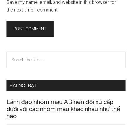
Save my name, email, and website in this browser for
the next time I comment.
Primary
Search
the
Sidebar
site
...
BÀI NỔI BẬT
Lãnh đạo nhóm máu AB nên đối xử cấp
dưới với các nhóm máu khác nhau như thế
nào