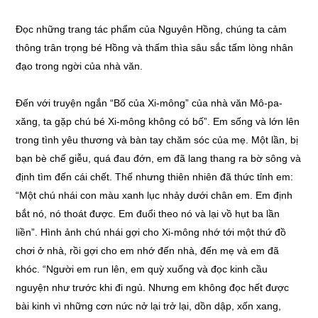
Đọc những trang tác phẩm của Nguyên Hồng, chúng ta cảm
thông trân trọng bé Hồng và thấm thìa sâu sắc tấm lòng nhân
đạo trong ngời của nhà văn.
Đến với truyện ngắn “Bố của Xi-mông” của nhà văn Mô-pa-
xăng, ta gặp chú bé Xi-mông không có bố”. Em sống và lớn lên
trong tình yêu thương và bàn tay chăm sóc của mẹ. Một lần, bị
bạn bè chế giễu, quá đau đớn, em đã lang thang ra bờ sông và
định tìm đến cái chết. Thế nhưng thiên nhiên đã thức tỉnh em:
“Một chú nhái con màu xanh lục nhảy dưới chân em. Em định
bắt nó, nó thoát được. Em đuổi theo nó và lại vồ hụt ba lần
liền”. Hình ảnh chú nhái gợi cho Xi-mông nhớ tới một thứ đồ
chơi ở nhà, rồi gợi cho em nhớ đến nhà, đến mẹ và em đã
khóc. “Người em run lên, em quỳ xuống và đọc kinh cầu
nguyện như trước khi đi ngủ. Nhưng em không đọc hết được
bài kinh vì những cơn nức nở lại trở lại, dồn dập, xốn xang,