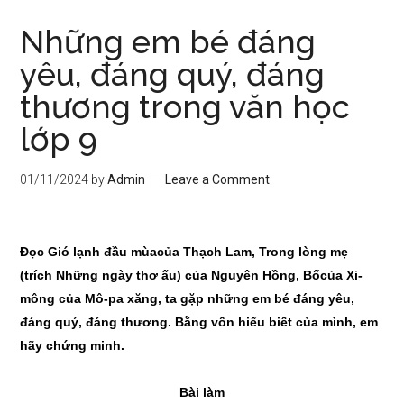
Những em bé đáng
yêu, đáng quý, đáng
thương trong văn học
lớp 9
01/11/2024
by
Admin
Leave a Comment
Đọc Gió lạnh đ
ầ
u mùa
của Thạch Lam, Trong lòng mẹ
(trích Những ngày thơ ấu) của Nguyên H
ồ
ng, B
ố
của Xi-
mông của Mô-pa xăng, ta gặp những em bé đáng yêu,
đáng quý, đáng thương. Bằng v
ố
n hiểu biết của mình, em
hãy chứng minh.
Bài làm