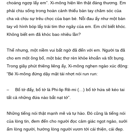
choáng ngợp lấy em”. Xi-mông hiện lên thật đáng thương. Em
phải chịu sống trong hoàn cảnh thiếu bàn tay chăm sóc của
cha và chịu sự trêu chọc của bạn bè. Nỗi đau ấy như một bàn
tay vô hình bóp lấy trái tim thơ ngây của em. Em chỉ biết khóc.
Không biết em đã khóc bao nhiêu lần?
Thế nhưng, một niềm vui bất ngờ đã đến với em. Người ta đã
cho em một ông bố, một bác thợ rèn khỏe khoắn và tốt bụng.
Trong giây phút thiêng liêng ấy, Xi-mông nghẹn ngào xúc động:
“Bé Xi-mông đứng dậy mặt tái nhợt nói run run:
– Bố tớ đấy, bố tớ là Phi-lip Rê-mi (…) bố tớ hứa sẽ kéo tai
tất cả những đứa nào bắt nạt tớ”.
Những tiếng nói thật mạnh mẽ và tự hào. Đó cũng là tiếng nói
của lòng tin, đem đến cho người đọc cảm giác ngọt ngào, sưởi
ấm lòng người, hướng lòng người vươn tới cái thiện, cái đẹp.