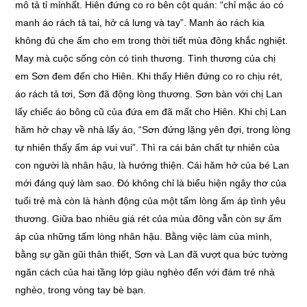
mô tả tỉ mỉnhất. Hiên đứng co ro bên cột quán: “chỉ mặc áo có
manh áo rách tả tai, hở cả lưng và tay”. Manh áo rách kia
không đủ che ấm cho em trong thời tiết mùa đông khắc nghiệt.
May mà cuộc sống còn có tình thương. Tình thương của chị
em Sơn đem đến cho Hiên. Khi thấy Hiên đứng co ro chịu rét,
áo rách tả tơi, Sơn đã động lòng thương. Sơn bàn với chị Lan
lấy chiếc áo bông cũ của đứa em đã mất cho Hiên. Khi chị Lan
hăm hở chạy về nhà lấy áo, “Sơn đứng lặng yên đợi, trong lòng
tự nhiên thấy ấm áp vui vui”. Thì ra cái bản chất tự nhiên của
con người là nhân hậu, là hướng thiện. Cái hăm hở của bé Lan
mới đáng quý làm sao. Đó không chỉ là biểu hiện ngây thơ của
tuổi trẻ mà còn là hành động của một tấm lòng ấm áp tình yêu
thương. Giữa bao nhiêu giá rét của mùa đông vẫn còn sự ấm
áp của những tấm lòng nhân hậu. Bằng việc làm của mình,
bằng sự gần gũi thân thiết, Sơn và Lan đã vượt qua bức tường
ngăn cách của hai tầng lớp giàu nghèo đến với đám trẻ nhà
nghèo, trong vòng tay bè bạn.