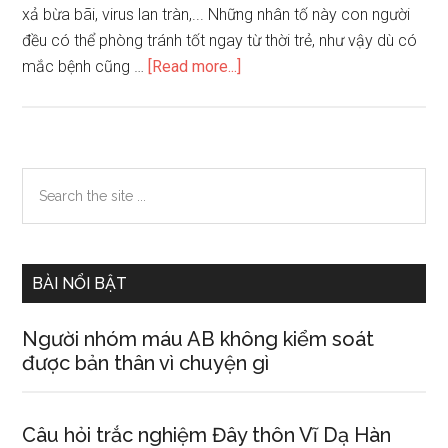
xả bừa bãi, virus lan tràn,... Những nhân tố này con người
đều có thể phòng tránh tốt ngay từ thời trẻ, như vậy dù có
about
mắc bệnh cũng …
[Read more...]
qua
tướng
tay
biết
Primary
Search
về
the
Sidebar
già
site
có
...
ốm
BÀI NỔI BẬT
đau
bệnh
Người nhóm máu AB không kiểm soát
tật
được bản thân vì chuyện gì
Câu hỏi trắc nghiệm Đây thôn Vĩ Dạ Hàn