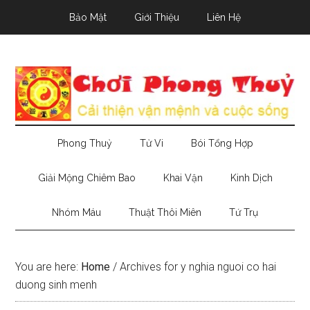
Skip
Skip
Skip
Bảo Mật
Giới Thiệu
Liên Hệ
to
to
to
main
secondary
primary
content
menu
sidebar
Phong Thuỷ
Tử Vi
Bói Tổng Hợp
Giải Mộng Chiêm Bao
Khai Vận
Kinh Dịch
Nhóm Máu
Thuật Thôi Miên
Tứ Trụ
You are here:
Home
/
Archives for y nghia nguoi co hai
duong sinh menh