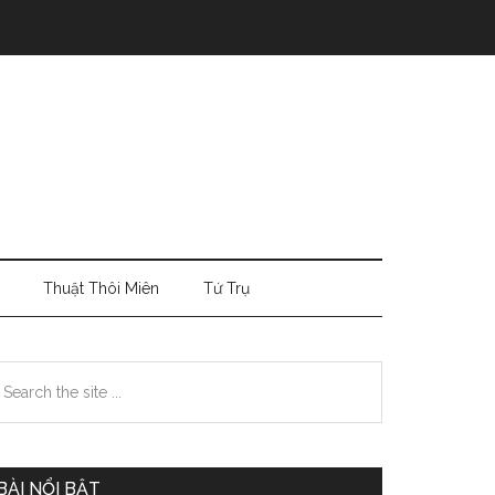
Thuật Thôi Miên
Tứ Trụ
Primary
earch
e
Sidebar
te
BÀI NỔI BẬT