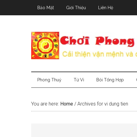
Skip
Skip
Skip
Bảo Mật
Giới Thiệu
Liên Hệ
to
to
to
main
secondary
primary
content
menu
sidebar
Phong Thuỷ
Tử Vi
Bói Tổng Hợp
You are here:
Home
/
Archives for vi dung tien