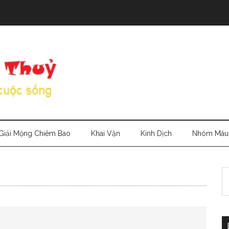
Giải Mộng Chiêm Bao
Khai Vận
Kinh Dịch
Nhóm Máu
S
th
si
...