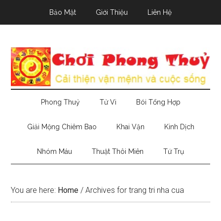
Skip
Skip
Skip
Bảo Mật
Giới Thiệu
Liên Hệ
to
to
to
main
secondary
primary
content
menu
sidebar
Phong Thuỷ
Tử Vi
Bói Tổng Hợp
Giải Mộng Chiêm Bao
Khai Vận
Kinh Dịch
Nhóm Máu
Thuật Thôi Miên
Tứ Trụ
You are here:
Home
/
Archives for trang tri nha cua