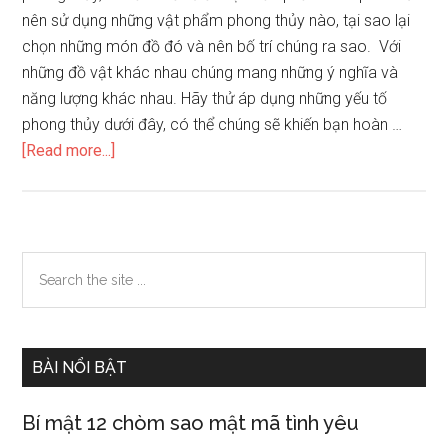
nên sử dụng những vật phẩm phong thủy nào, tại sao lại
chọn những món đồ đó và nên bố trí chúng ra sao. Với
những đồ vật khác nhau chúng mang những ý nghĩa và
năng lượng khác nhau. Hãy thử áp dụng những yếu tố
phong thủy dưới đây, có thể chúng sẽ khiến bạn hoàn …
about
[Read more...]
Những
lưu
ý
khi
Primary
Search
trang
the
Sidebar
trí
site
nhà
...
cửa
BÀI NỔI BẬT
theo
phong
Bí mật 12 chòm sao mật mã tình yêu
thuỷ