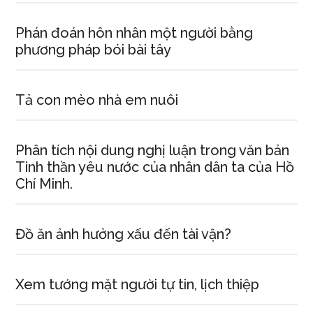
để
không
Phán đoán hôn nhân một người bằng
gian
phương pháp bói bài tây
sống
tràn
Tả con mèo nhà em nuôi
đầy
năng
lượng.
Phân tích nội dung nghị luận trong văn bản
Tinh thần yêu nước của nhân dân ta của Hồ
Chí Minh.
Đồ ăn ảnh hưởng xấu đến tài vận?
Xem tướng mặt người tự tin, lịch thiệp