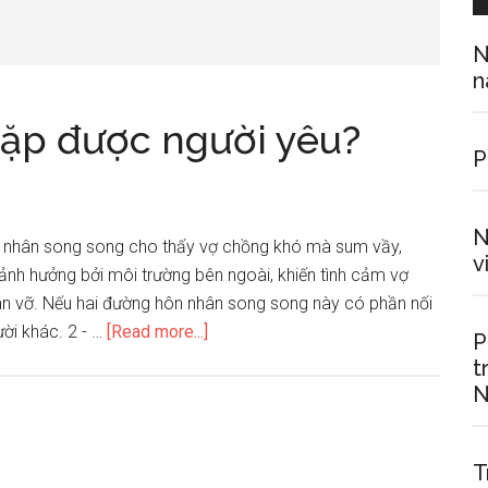
N
n
gặp được người yêu?
P
N
n nhân song song cho thấy vợ chồng khó mà sum vầy,
v
 ảnh hưởng bởi môi trường bên ngoài, khiến tình cảm vợ
n vỡ. Nếu hai đường hôn nhân song song này có phần nối
about
ười khác. 2 - …
[Read more...]
P
Khi
t
nào
N
mới
có
T
thể