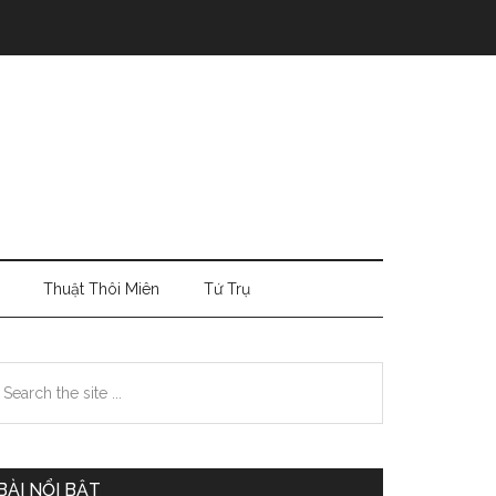
Thuật Thôi Miên
Tứ Trụ
Primary
earch
e
Sidebar
te
BÀI NỔI BẬT