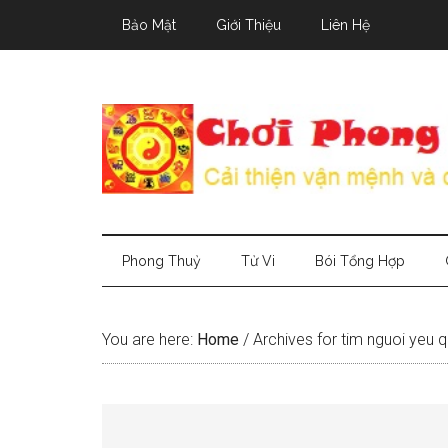
Skip
Skip
Skip
Bảo Mật
Giới Thiệu
Liên Hệ
to
to
to
main
secondary
primary
content
menu
sidebar
Phong Thuỷ
Tử Vi
Bói Tổng Hợp
You are here:
Home
/
Archives for tim nguoi yeu