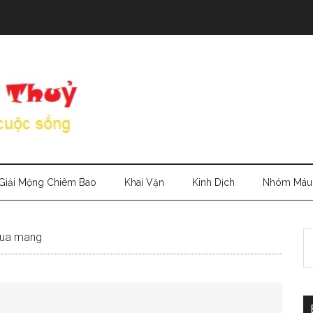
Giải Mộng Chiêm Bao
Khai Vận
Kinh Dịch
Nhóm Máu
S
 qua mang
th
si
...