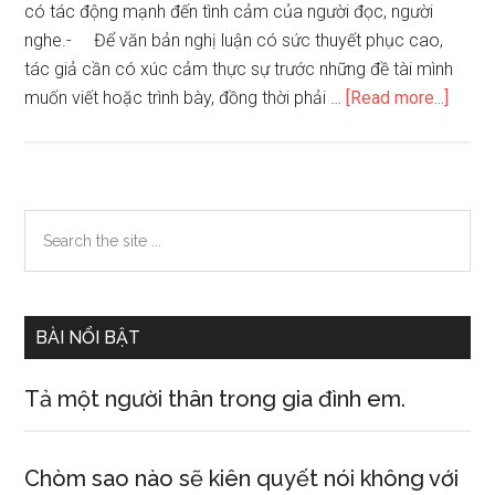
có tác động mạnh đến tình cảm của người đọc, người
nghe.- Để văn bản nghị luận có sức thuyết phục cao,
tác giả cần có xúc cảm thực sự trước những đề tài mình
about
muốn viết hoặc trình bày, đồng thời phải …
[Read more...]
Phân
tích
yếu
tố
Primary
Search
biểu
the
Sidebar
cảm
site
trong
...
đoạn
BÀI NỔI BẬT
trích
Thuế
Tả một người thân trong gia đình em.
máu
của
Nguy
Chòm sao nào sẽ kiên quyết nói không với