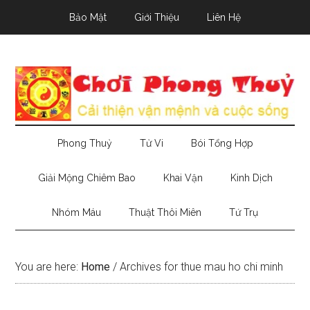
Skip
Skip
Skip
Bảo Mật
Giới Thiệu
Liên Hệ
to
to
to
main
secondary
primary
content
menu
sidebar
Phong Thuỷ
Tử Vi
Bói Tổng Hợp
Giải Mộng Chiêm Bao
Khai Vận
Kinh Dịch
Nhóm Máu
Thuật Thôi Miên
Tứ Trụ
You are here:
Home
/
Archives for thue mau ho chi minh