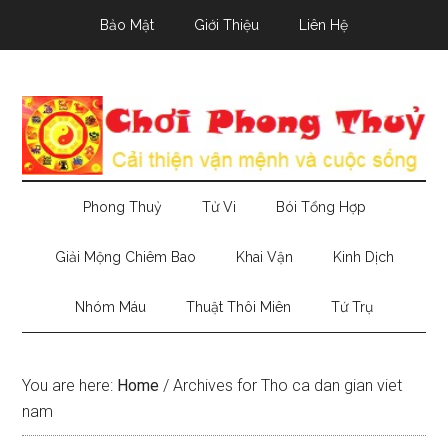
Skip
Skip
Skip
Bảo Mật
Giới Thiệu
Liên Hệ
to
to
to
main
secondary
primary
content
menu
sidebar
Phong Thuỷ
Tử Vi
Bói Tổng Hợp
Giải Mộng Chiêm Bao
Khai Vận
Kinh Dịch
Nhóm Máu
Thuật Thôi Miên
Tứ Trụ
You are here:
Home
/
Archives for Tho ca dan gian viet
nam