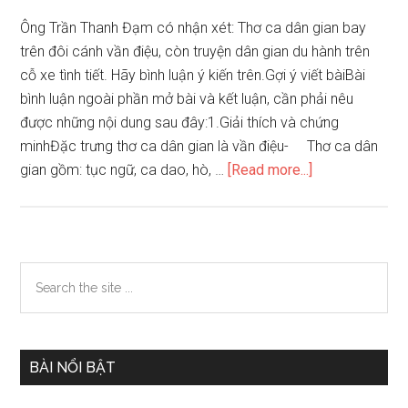
Ông Trần Thanh Đạm có nhận xét: Thơ ca dân gian bay
trên đôi cánh vần điệu, còn truyện dân gian du hành trên
cỗ xe tình tiết. Hãy bình luận ý kiến trên.Gợi ý viết bàiBài
bình luận ngoài phần mở bài và kết luận, cần phải nêu
được những nội dung sau đây:1.Giải thích và chứng
minhĐặc trưng thơ ca dân gian là vần điệu- Thơ ca dân
about
gian gồm: tục ngữ, ca dao, hò, …
[Read more...]
Thơ
ca
dân
gian
Primary
Search
bay
the
Sidebar
trên
site
đôi
...
cánh
BÀI NỔI BẬT
vần
điệu,