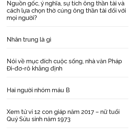
Nguồn gốc, ý nghĩa, sự tích ông thần tài và
còn
cách lựa chọn thờ cúng ông thần tài đối với
truyện
mọi người?
dân
gian
du
Nhân trung là gì
hành
trên
Nói về mục đích cuộc sống, nhà văn Pháp
cỗ
Đi-đơ-rô khẳng định
xe
tình
tiết.
Hai người nhóm máu B
Hãy
bình
luận
Xem tử vi 12 con giáp năm 2017 – nữ tuổi
ý
Quý Sửu sinh năm 1973
kiến
trên