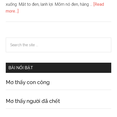
xuống. Mắt to đen, lanh lợi. Mõm nó đen, hàng …
[Read
about
more...]
Tả
con
chó
nhà
Primary
Search
em
the
Sidebar
nuôi
site
...
BÀI NỔI BẬT
Mơ thấy con công
Mơ thấy người đã chết