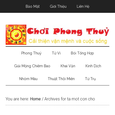
Skip
Skip
Skip
Bảo Mật
Giới Thiệu
Liên Hệ
to
to
to
main
secondary
primary
content
menu
sidebar
Phong Thuỷ
Tử Vi
Bói Tổng Hợp
Giải Mộng Chiêm Bao
Khai Vận
Kinh Dịch
Nhóm Máu
Thuật Thôi Miên
Tứ Trụ
You are here:
Home
/
Archives for ta mot con cho