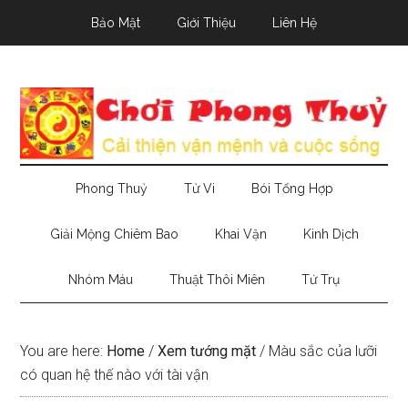
Skip
Skip
Skip
Bảo Mật
Giới Thiệu
Liên Hệ
to
to
to
main
secondary
primary
content
menu
sidebar
Phong Thuỷ
Tử Vi
Bói Tổng Hợp
Giải Mộng Chiêm Bao
Khai Vận
Kinh Dịch
Nhóm Máu
Thuật Thôi Miên
Tứ Trụ
You are here:
Home
/
Xem tướng mặt
/
Màu sắc của lưỡi
có quan hệ thế nào với tài vận