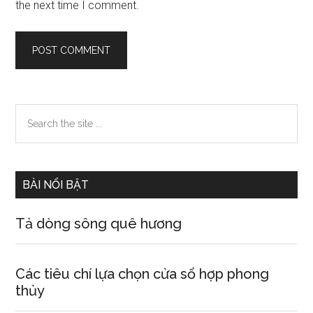
the next time I comment.
Primary
Search
the
Sidebar
site
...
BÀI NỔI BẬT
Tả dòng sông quê hương
Các tiêu chí lựa chọn cửa sổ hợp phong
thủy