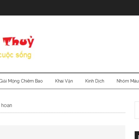
Giải Mộng Chiêm Bao
Khai Vận
Kinh Dịch
Nhóm Máu
S
y hoan
th
si
...