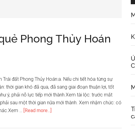
M
 quẻ Phong Thủy Hoán
K
Ứ
C
 Trái đất Phong Thủy Hoán:a. Nếu chi tiết hóa từng sự
M
ận: thời gian khó đã qua, đã sang giai đoạn thuận lợi, tốt
ư ý, phải nỗ lực tiếp mới thành.Xem tài lộc: trước mắt
phải sau một thời gian nữa mới thành. Xem nhậm chức: có
T
about
 khác.Xem …
[Read more...]
c
Mô
hình
dự