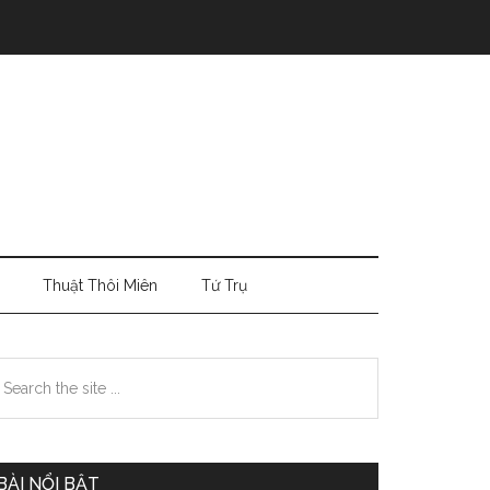
Thuật Thôi Miên
Tứ Trụ
Primary
earch
e
Sidebar
te
BÀI NỔI BẬT