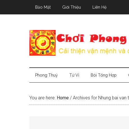
Skip
Skip
Skip
Bảo Mật
Giới Thiệu
Liên Hệ
to
to
to
main
secondary
primary
content
menu
sidebar
Phong Thuỷ
Tử Vi
Bói Tổng Hợp
You are here:
Home
/
Archives for Nhung bai van 