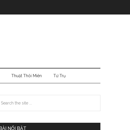
Thuật Thôi Miên
Tứ Trụ
Primary
earch
e
Sidebar
te
BÀI NỔI BẬT