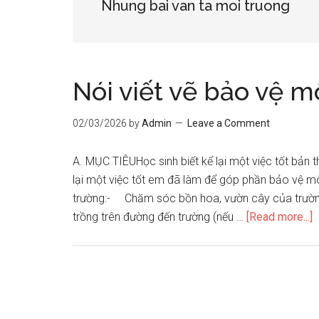
Nhung bai van ta moi truong
Nói viết vẽ bảo vệ m
02/03/2026
by
Admin
Leave a Comment
A. MỤC TIÊUHọc sinh biết kể lại một việc tốt bả
lại một việc tốt em đã làm để góp phần bảo vệ mô
trường:- Chăm sóc bồn hoa, vườn cây của trường
a
trồng trên đường đến trường (nếu …
[Read more...]
N
v
v
b
v