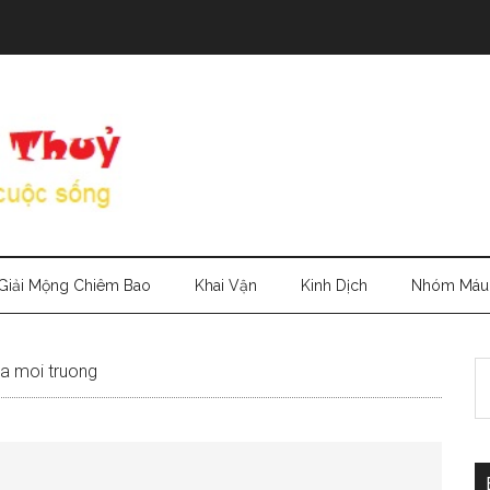
Giải Mộng Chiêm Bao
Khai Vận
Kinh Dịch
Nhóm Máu
S
ta moi truong
th
si
...