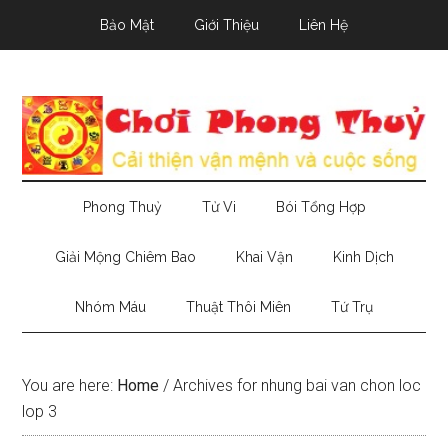
Skip
Skip
Skip
Bảo Mật
Giới Thiệu
Liên Hệ
to
to
to
main
secondary
primary
content
menu
sidebar
Phong Thuỷ
Tử Vi
Bói Tổng Hợp
Giải Mộng Chiêm Bao
Khai Vận
Kinh Dịch
Nhóm Máu
Thuật Thôi Miên
Tứ Trụ
You are here:
Home
/
Archives for nhung bai van chon loc
lop 3