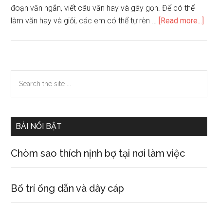
đoạn văn ngắn, viết câu văn hay và gãy gọn. Để có thể
abo
làm văn hay và giỏi, các em có thể tự rèn …
[Read more...]
Giú
học
sinh
học
Primary
Search
tốt
the
Sidebar
tập
site
làm
...
văn
BÀI NỔI BẬT
lớp
3
Chòm sao thích nịnh bợ tại nơi làm việc
Bố trí ống dẫn và dây cáp