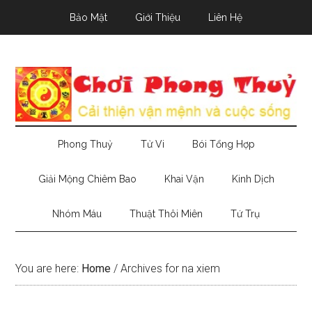
Skip
Skip
Skip
Bảo Mật
Giới Thiệu
Liên Hệ
to
to
to
main
secondary
primary
content
menu
sidebar
Phong Thuỷ
Tử Vi
Bói Tổng Hợp
Giải Mộng Chiêm Bao
Khai Vận
Kinh Dịch
Nhóm Máu
Thuật Thôi Miên
Tứ Trụ
You are here:
Home
/
Archives for na xiem