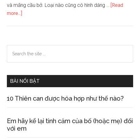
và mãng cầu bở. Loại nào cũng có hình dáng …
[Read
about
more...]
Tả
quả
mãng
cầu
Primary
Search
–
the
Sidebar
quả
site
na
...
BÀI NỔI BẬT
10 Thiên can được hóa hợp như thế nào?
Em hãy kể lại tình cảm của bố (hoặc mẹ) đối
với em